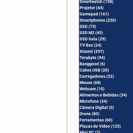
Smartwatch
(158)
158 posts
Câmera Digital
Projetor
(44)
44 posts
Gamepad
(161)
161 posts
Smartphones
(220)
220 post
SSD
(73)
73 posts
SSD M2
(45)
45 posts
SSD Sata
(29)
29 posts
TV Box
(24)
24 posts
Xiaomi
(297)
297 posts
Terabyte
(94)
94 posts
Banggood
(6)
6 posts
Cabos USB
(20)
20 posts
Carregadores
(32)
32 posts
Mouse
(68)
68 posts
Webcam
(10)
10 posts
Alimentos e Bebidas
(34)
34
Microfone
(34)
34 posts
Câmera Digital
(5)
5 posts
Drone
(80)
80 posts
Ferramentas
(60)
60 posts
Placas de Vídeo
(133)
133 p
Mini PC
(7)
7 posts