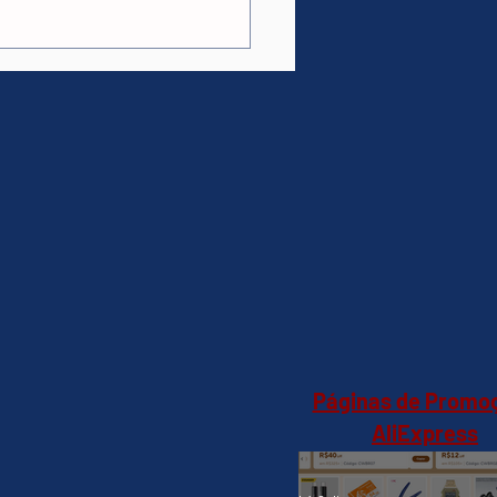
HDR10+Dolby Atmos
y Vision
7K(Amazon)R$5.449 no
Páginas de Promo
AliExpress