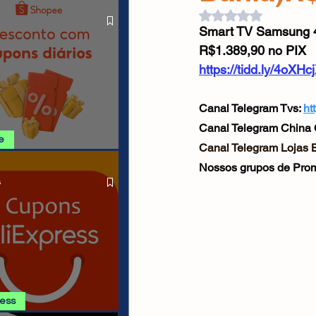
O LIVRE
Cabos USB
Carregadores
Avaliado com NaN d
Smart TV Samsung 
R$1.389,90 no PIX
Drone
https://tidd.ly/4oXHc
Canal Telegram Tvs: 
ht
Canal Telegram China 
e
Canal Telegram Lojas Br
SHOPEE 06/08
Nossos grupos de Prom
s
ress