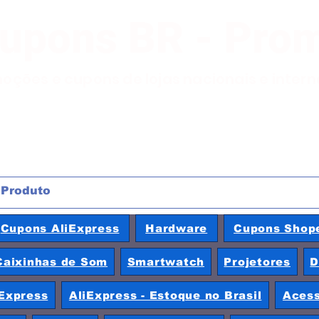
Cupons BR - Pro
moções e cupons de lojas nacionais e inter
Cupons AliExpress
Hardware
Cupons Shop
Caixinhas de Som
Smartwatch
Projetores
D
Express
AliExpress - Estoque no Brasil
Acess