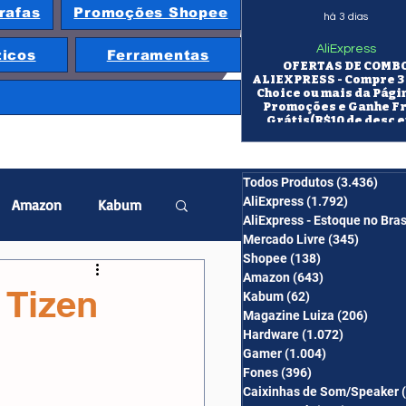
rafas
Promoções Shopee
há 3 dias
AliExpress
ticos
Ferramentas
OFERTAS DE COMB
ALIEXPRESS - Compre 3 
Choice ou mais da Pági
Promoções e Ganhe F
Grátis(R$10 de desc e
itens/R$25 de desc em 10
OS CUPONS SÃO VÁLID
COMBO
Todos Produtos
(3.436)
3.43
AliExpress
(1.792)
1.792 pos
Amazon
Kabum
AliExpress - Estoque no Bras
Mercado Livre
(345)
345 pos
Shopee
(138)
138 posts
twatch
Projetor
Amazon
(643)
643 posts
 Tizen
Kabum
(62)
62 posts
Magazine Luiza
(206)
206 po
Hardware
(1.072)
1.072 post
erabyte
Banggood
Gamer
(1.004)
1.004 posts
Fones
(396)
396 posts
Caixinhas de Som/Speaker