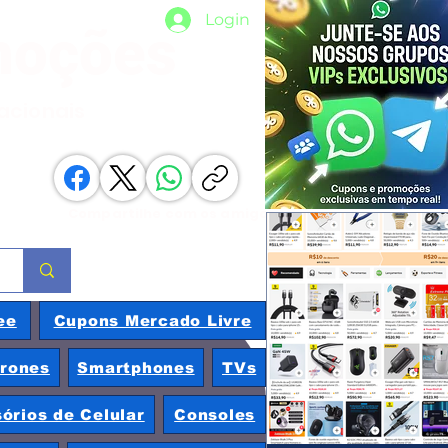
Login
moções
nacionais
Compartilhe com os amigos
ee
Cupons Mercado Livre
rones
Smartphones
TVs
órios de Celular
Consoles