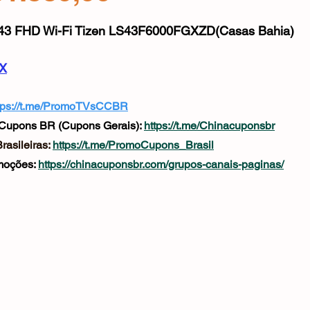
Mouse
Webcam
Alimentos e Bebidas
Microfone
e 5 estrelas.
43 FHD Wi-Fi Tizen LS43F6000FGXZD(Casas Bahia)
jX
tps://t.me/PromoTVsCCBR
Cupons BR (Cupons Gerais): 
https://t.me/Chinacuponsbr
asileiras: 
https://t.me/PromoCupons_Brasil
oções: 
https://chinacuponsbr.com/grupos-canais-paginas/