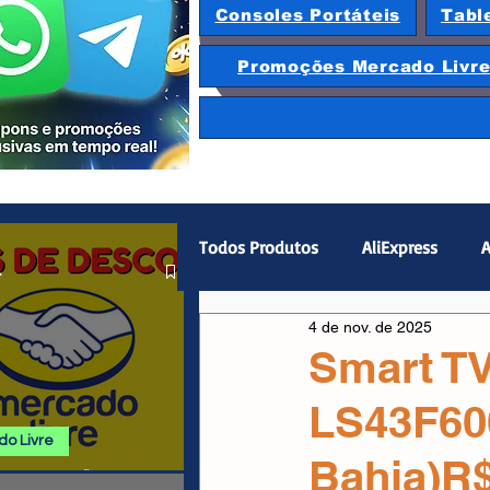
Consoles Portáteis
Tabl
Promoções Mercado Livr
Todos Produtos
AliExpress
A
.
4 de nov. de 2025
Magazine Luiza
Hardware
Smart TV
LS43F60
Gamepad
Smartphones
o Livre
Bahia)R$
 E PROMOÇÕES