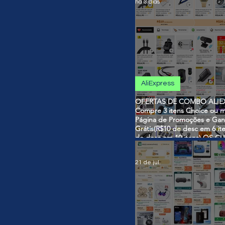
há 3 dias
AliExpress
OFERTAS DE COMBO ALIEX
Compre 3 itens Choice ou m
Página de Promoções e Gan
Grátis(R$10 de desc em 6 it
de desc em 10 itens) OS 
SÃO VÁLIDOS NO COMBO
21 de jul.