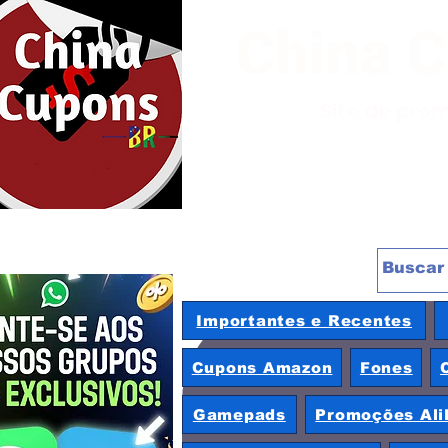
China 
Site de pro
Importantes e Recentes
Cupons Amazon
Fones
Gamepads
Promoções Ali