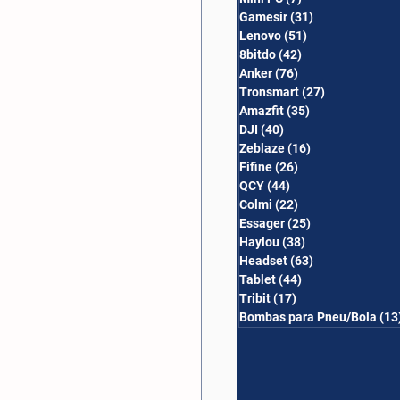
Gamesir
(31)
31 posts
Lenovo
(51)
51 posts
8bitdo
(42)
42 posts
Anker
(76)
76 posts
Tronsmart
(27)
27 posts
Amazfit
(35)
35 posts
DJI
(40)
40 posts
Zeblaze
(16)
16 posts
Fifine
(26)
26 posts
QCY
(44)
44 posts
Colmi
(22)
22 posts
Essager
(25)
25 posts
Haylou
(38)
38 posts
Headset
(63)
63 posts
Tablet
(44)
44 posts
Tribit
(17)
17 posts
Bombas para Pneu/Bola
(13