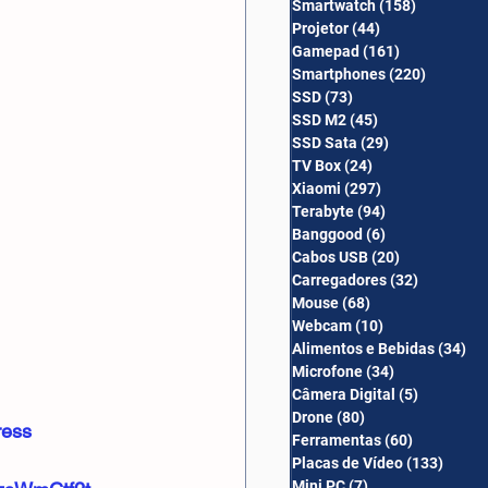
Smartwatch
(158)
158 posts
Câmera Digital
Projetor
(44)
44 posts
Gamepad
(161)
161 posts
Smartphones
(220)
220 post
SSD
(73)
73 posts
SSD M2
(45)
45 posts
SSD Sata
(29)
29 posts
TV Box
(24)
24 posts
Xiaomi
(297)
297 posts
Terabyte
(94)
94 posts
Banggood
(6)
6 posts
Cabos USB
(20)
20 posts
Carregadores
(32)
32 posts
Mouse
(68)
68 posts
Webcam
(10)
10 posts
Alimentos e Bebidas
(34)
34
Microfone
(34)
34 posts
Câmera Digital
(5)
5 posts
Drone
(80)
80 posts
ress
Ferramentas
(60)
60 posts
Placas de Vídeo
(133)
133 p
Mini PC
(7)
7 posts