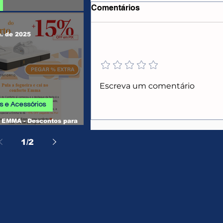
Comentários
 SHEIN
n. de 2025
Adicione uma avaliação
CUPONS ALIEXPRESS
Escreva um comentário
 e Acessórios
EMMA - Descontos para
, Camas, Travesseiros e
os
1
/
2