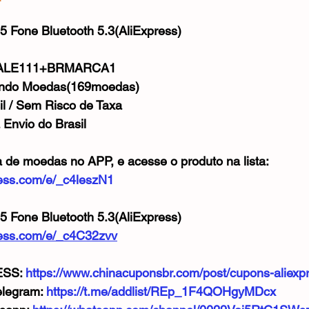
Mouse
Webcam
Alimentos e Bebidas
Microfone
e 5 estrelas.
 Fone Bluetooth 5.3(AliExpress)
 SALE111+BRMARCA1
ando Moedas(169moedas)
il / Sem Risco de Taxa
 Envio do Brasil
a de moedas no APP, e acesse o produto na lista:
press.com/e/_c4leszN1
 Fone Bluetooth 5.3(AliExpress)
xpress.com/e/_c4C32zvv
SS: 
https://www.chinacuponsbr.com/post/cupons-aliexp
legram: 
https://t.me/addlist/REp_1F4QOHgyMDcx