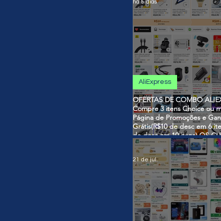
há 5 dias
AliExpress
OFERTAS DE COMBO ALIEX
Compre 3 itens Choice ou m
Página de Promoções e Gan
Grátis(R$10 de desc em 6 it
de desc em 10 itens) OS 
SÃO VÁLIDOS NO COMBO
21 de jul.