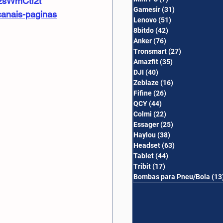
szsWmCtf2t
Gamesir
(31)
31 posts
canais-paginas
Lenovo
(51)
51 posts
8bitdo
(42)
42 posts
Anker
(76)
76 posts
Tronsmart
(27)
27 posts
Amazfit
(35)
35 posts
DJI
(40)
40 posts
Zeblaze
(16)
16 posts
Fifine
(26)
26 posts
QCY
(44)
44 posts
Colmi
(22)
22 posts
Essager
(25)
25 posts
Haylou
(38)
38 posts
Headset
(63)
63 posts
Tablet
(44)
44 posts
Tribit
(17)
17 posts
Bombas para Pneu/Bola
(13