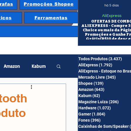
rafas
Promoções Shopee
há 5 dias
AliExpress
ticos
Ferramentas
OFERTAS DE COMB
ALIEXPRESS - Compre 3 
Choice ou mais da Pági
Promoções e Ganhe F
Grátis(R$10 de desc e
itens/R$25 de desc em 10
OS CUPONS SÃO VÁLID
COMBO
Todos Produtos
(3.437)
3.43
AliExpress
(1.792)
1.792 pos
Amazon
Kabum
AliExpress - Estoque no Bras
Mercado Livre
(345)
345 pos
Shopee
(139)
139 posts
twatch
Projetor
Amazon
(643)
643 posts
tooth
Kabum
(62)
62 posts
Magazine Luiza
(206)
206 po
Hardware
(1.072)
1.072 post
oduto
erabyte
Banggood
Gamer
(1.004)
1.004 posts
Fones
(396)
396 posts
Caixinhas de Som/Speaker