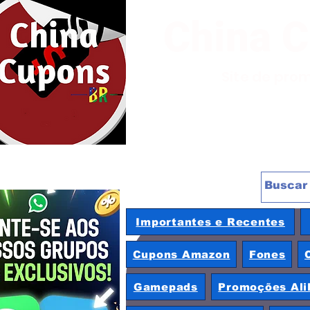
China 
Site de pro
Importantes e Recentes
Cupons Amazon
Fones
Gamepads
Promoções Ali