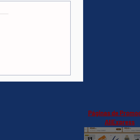
as.
ções
 A90 Speaker 60w-
e(AliExpress)verde-
4,66 🇧🇷Produto no
il
Páginas de Promo
AliExpress