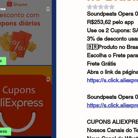
O LIVRE
Cabos USB
Carregadores
Avaliado com NaN d
ras
Soundpeats Opera 05
R$253,62 pelo app
Drone
Use os 2 Cupons:
3% de desconto us
🇧🇷Produto no Bras
Escolha o Frete para
e
Frete Grátis
Abra o link da págin
SHOPEE 08/08
https://s.click.aliex
Soundpeats Opera 05
https://s.click.alie
CUPONS ALIEXPRE
Nossos Canais do Te
ress