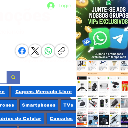
Login
moções
nacionais
Compartilhe com os amigos
ee
Cupons Mercado Livre
rones
Smartphones
TVs
órios de Celular
Consoles