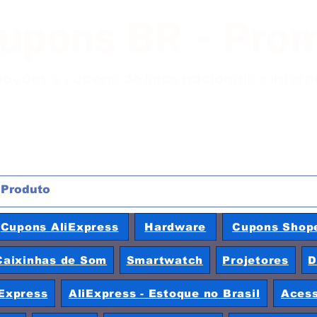
Cupons BR - Pro
moções e cupons de lojas nacionais e inter
Cupons AliExpress
Hardware
Cupons Shop
Caixinhas de Som
Smartwatch
Projetores
D
Express
AliExpress - Estoque no Brasil
Acess