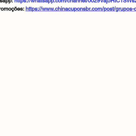
sapp: 
https://whatsapp.com/channel/0029Vaj5RtC1SW
romoções: 
https://www.chinacuponsbr.com/post/grupos-