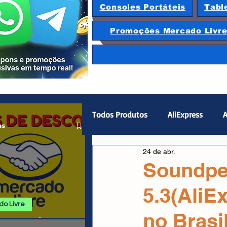
Consoles Portáteis
Tabl
Promoções Mercado Livr
Todos Produtos
AliExpress
A
as
24 de abr.
Magazine Luiza
Hardware
Soundpe
5.3(AliE
Gamepad
Smartphones
o Livre
no Brasi
 E PROMOÇÕES