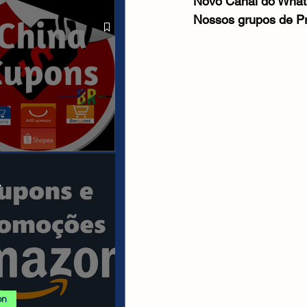
Novo Canal do What
 ALIEXPRESS
Nossos grupos de P
anais/Páginas
.
on