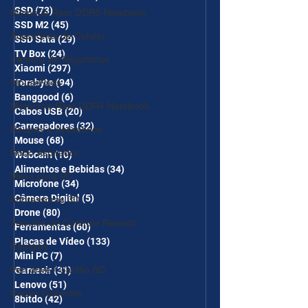
SSD
(73)
73 posts
Memória Ram DDR5 Notebook
SSD M2
(45)
45 posts
Acessórios de Celular
SSD Sata
(29)
29 posts
TV Box
(24)
24 posts
Câmera de Segurança
Xiaomi
(297)
297 posts
MousePads
Terabyte
(94)
94 posts
Banggood
(6)
6 posts
Memórtia Ram DDR4 Notebook
Cabos USB
(20)
20 posts
Carregadores
(32)
32 posts
Roupas e Acessórios
Mouse
(68)
68 posts
Robô Aspirador
Webcam
(10)
10 posts
Alimentos e Bebidas
(34)
34 posts
Mesa para PC
Microfone
(34)
34 posts
Câmera Digital
(5)
5 posts
Impressoras 3D
Drone
(80)
80 posts
Veículos de Controle Remoto
Ferramentas
(60)
60 posts
Placas de Vídeo
(133)
133 posts
Relógios
Mini PC
(7)
7 posts
Pen drive / Cartão SD
Gamesir
(31)
31 posts
Lenovo
(51)
51 posts
Cooler Gabinete
8bitdo
(42)
42 posts