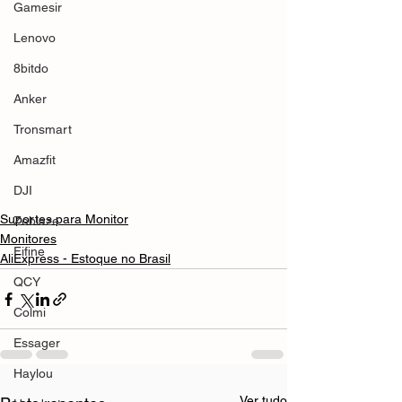
Gamesir
Lenovo
8bitdo
Anker
Tronsmart
Amazfit
DJI
Suportes para Monitor
Zeblaze
Monitores
Fifine
AliExpress - Estoque no Brasil
QCY
Colmi
Essager
Haylou
Ver tudo