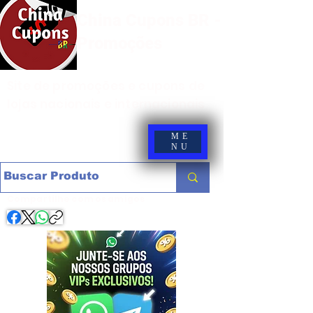
China Cupons BR -
Promoções
Site de promoções e cupons de
lojas nacionais e internacionais
ME
NU
Compartilhe com os amigos