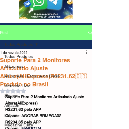
Post
Todos Produtos
1 de nov. de 2025
Todos Produtos
Suporte Para 2 Monitores
AliExpress
Articulado Ajuste
Altura(AliExpress)R$231,62🇧🇷
AliExpress - Estoque no Brasil
Produto no Brasil
Mercado Livre
Avaliado com NaN de 5 estrelas.
Shopee
Suporte Para 2 Monitores Articulado Ajuste 
Altura(AliExpress)
Amazon
R$231,62 pelo APP
Kabum
Cupons: 
AGORAB BRMEGA02
R$234,65 pelo APP
Magazine Luiza
Cupom: 
IFP4DOTM