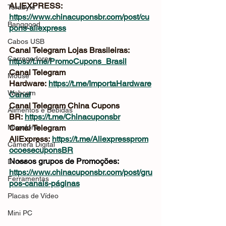
ALIEXPRESS: 
Terabyte
https://www.chinacuponsbr.com/post/cu
Banggood
pons-aliexpress
Cabos USB
Canal Telegram Lojas Brasileiras: 
Carregadores
https://t.me/PromoCupons_Brasil
Canal Telegram 
Mouse
Hardware: 
https://t.me/ImportaHardware
Webcam
Canal
Canal Telegram China Cupons 
Alimentos e Bebidas
BR: 
https://t.me/Chinacuponsbr
Microfone
Canal Telegram 
AliExpress: 
https://t.me/Aliexpressprom
Câmera Digital
ocoesecuponsBR
Nossos grupos de Promoções: 
Drone
https://www.chinacuponsbr.com/post/gru
Ferramentas
pos-canais-páginas
Placas de Vídeo
Mini PC