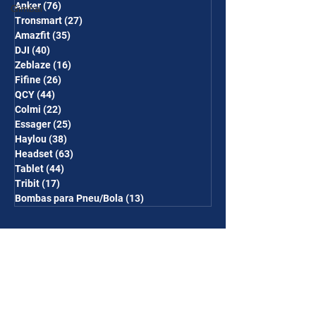
Anker
(76)
76 posts
Gimbal
Tronsmart
(27)
27 posts
Amazfit
(35)
35 posts
DJI
(40)
40 posts
Zeblaze
(16)
16 posts
Fifine
(26)
26 posts
QCY
(44)
44 posts
Colmi
(22)
22 posts
Essager
(25)
25 posts
Haylou
(38)
38 posts
Headset
(63)
63 posts
Tablet
(44)
44 posts
Tribit
(17)
17 posts
Bombas para Pneu/Bola
(13)
13 posts