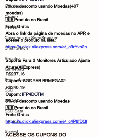
Hardware
7% de desconto usando Moedas(407 
moedas)
Gamer
🇧🇷Produto no Brasil
Frete Grátis
Fones
Abra o link da página de moedas no APP, e 
Caixinhas de Som/Speaker
acesse o produto na lista: 
https://s.click.aliexpress.com/e/_c3rYvn2n
Smartwatch
Projetor
Suporte Para 2 Monitores Articulado Ajuste 
Altura(AliExpress)
Gamepad
R$237,16
Smartphones
Cupons: 
AGORAB BRMEGA02
R$240,19
SSD
Cupom: 
IFP4DOTM
SSD M2
5% de desconto usando Moedas
🇧🇷Produto no Brasil
SSD Sata
Frete Grátis
TV Box
https://s.click.aliexpress.com/e/_c4P8fDQf
Xiaomi
ACESSE OS CUPONS DO 