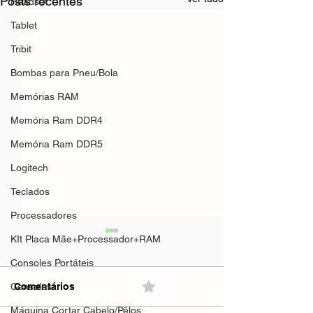
Posts recentes
Headset
Tablet
Tribit
Bombas para Pneu/Bola
Memórias RAM
Memória Ram DDR4
Memória Ram DDR5
Logitech
Teclados
Processadores
KIt Placa Mãe+Processador+RAM
Consoles Portáteis
Consoles
Comentários
0.0 / 5 (0)
Máquina Cortar Cabelo/Pêlos