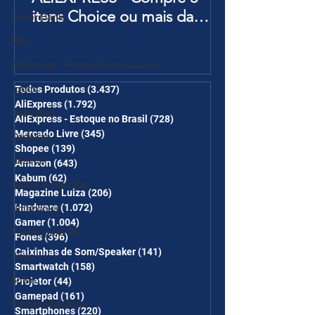
itens Choice ou mais da
Power Bank
Página de Promoções e
Mifa
Ganhe Frete Grátis(R$10 de
AliExpress - Promo Novo Usuário
desc em 6 itens/R$25 de
Jogos
desc em 10 itens) OS
Todos Produtos
(3.437)
3.437 posts
AliExpress
(1.792)
1.792 posts
CUPONS SÃO VÁLIDOS NO
Gabinetes
AliExpress - Estoque no Brasil
(728)
728 posts
COMBO
Mercado Livre
(345)
345 posts
Cadeiras
Shopee
(139)
139 posts
Realme
Amazon
(643)
643 posts
Kabum
(62)
62 posts
Copos e Garrafas
Magazine Luiza
(206)
206 posts
Hardware
(1.072)
1.072 posts
Notebooks
Gamer
(1.004)
1.004 posts
Fontes para PC
Fones
(396)
396 posts
Caixinhas de Som/Speaker
(141)
141 posts
Temu
Smartwatch
(158)
158 posts
Shein
Projetor
(44)
44 posts
Gamepad
(161)
161 posts
Eletrodomésticos
Smartphones
(220)
220 posts