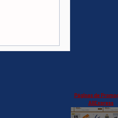
 A90 Speaker 60w-
e(AliExpress)verde-
4,66 🇧🇷Produto no
il
Páginas de Promo
AliExpress