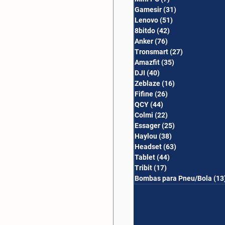
Gamesir
(31)
31 posts
Lenovo
(51)
51 posts
8bitdo
(42)
42 posts
Anker
(76)
76 posts
Tronsmart
(27)
27 posts
Amazfit
(35)
35 posts
DJI
(40)
40 posts
Zeblaze
(16)
16 posts
Fifine
(26)
26 posts
QCY
(44)
44 posts
Colmi
(22)
22 posts
Essager
(25)
25 posts
Haylou
(38)
38 posts
Headset
(63)
63 posts
Tablet
(44)
44 posts
Tribit
(17)
17 posts
Bombas para Pneu/Bola
(13