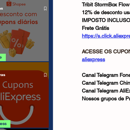
O LIVRE
Tribit StormBox Flo
Cabos USB
Carregadores
as
12% de desconto u
IMPOSTO INCLUS
Frete Grátis
Drone
https://s.click.alie
ACESSE OS CUPON
e
aliexpress
SHOPEE 08/08
Canal Telegram Fone
ras
Canal Telegram Chi
Canal Telegram AliE
Nossos grupos de P
ress