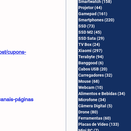
Smartwatch
(158)
158 posts
Câmera Digital
Projetor
(44)
44 posts
Gamepad
(161)
161 posts
Smartphones
(220)
220 post
SSD
(73)
73 posts
SSD M2
(45)
45 posts
SSD Sata
(29)
29 posts
TV Box
(24)
24 posts
Xiaomi
(297)
297 posts
ost/cupons-
Terabyte
(94)
94 posts
Banggood
(6)
6 posts
Cabos USB
(20)
20 posts
Carregadores
(32)
32 posts
Mouse
(68)
68 posts
Webcam
(10)
10 posts
Alimentos e Bebidas
(34)
34
canais-páginas
Microfone
(34)
34 posts
Câmera Digital
(5)
5 posts
Drone
(80)
80 posts
Ferramentas
(60)
60 posts
Placas de Vídeo
(133)
133 p
Mini PC
(7)
7 posts