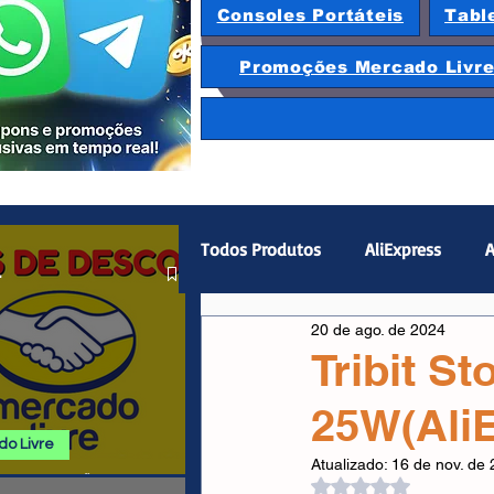
Consoles Portáteis
Tabl
Promoções Mercado Livr
Todos Produtos
AliExpress
A
.
20 de ago. de 2024
Magazine Luiza
Hardware
Tribit S
25W(Ali
Gamepad
Smartphones
o Livre
Atualizado:
16 de nov. de
 E PROMOÇÕES
Avaliado com NaN d