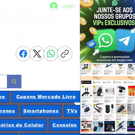
Login
moções
nacionais
Compartilhe com os amigos
ee
Cupons Mercado Livre
rones
Smartphones
TVs
órios de Celular
Consoles