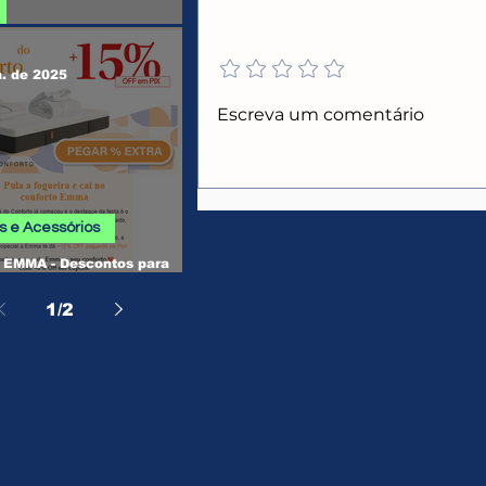
Adicione uma avaliação
 SHEIN
n. de 2025
CUPONS ALIEXPRESS
Escreva um comentário
 e Acessórios
EMMA - Descontos para
, Camas, Travesseiros e
os
1
/
2