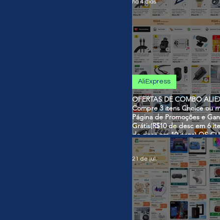
há 4 dias
AliExpress
OFERTAS DE COMBO ALIEX
Compre 3 itens Choice ou m
Página de Promoções e Gan
Grátis(R$10 de desc em 6 it
de desc em 10 itens) OS 
SÃO VÁLIDOS NO COMBO
21 de jul.