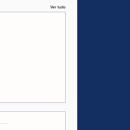
Ver tudo
as.
ções