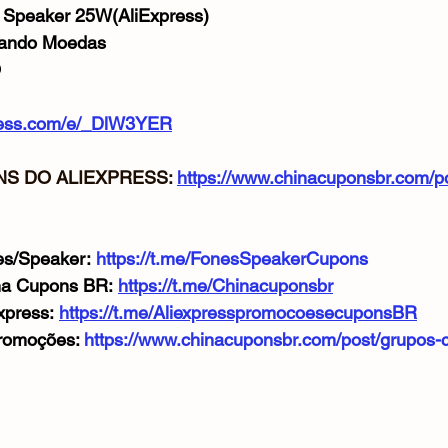
w Speaker 25W(AliExpress)
Mouse
Webcam
Alimentos e Bebidas
Microfone
sando Moedas
O
xpress.com/e/_DlW3YER
S DO ALIEXPRESS: 
https://www.chinacuponsbr.com/p
s/Speaker: 
https://t.me/FonesSpeakerCupons
na Cupons BR: 
https://t.me/Chinacuponsbr
xpress: 
https://t.me/AliexpresspromocoesecuponsBR
romoções: 
https://www.chinacuponsbr.com/post/grupos-