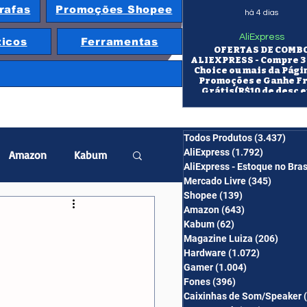
rafas
Promoções Shopee
há 4 dias
AliExpress
ticos
Ferramentas
OFERTAS DE COMB
ALIEXPRESS - Compre 3 
Choice ou mais da Pági
Promoções e Ganhe F
Grátis(R$10 de desc e
itens/R$25 de desc em 10
OS CUPONS SÃO VÁLID
COMBO
Todos Produtos
(3.437)
3.43
AliExpress
(1.792)
1.792 pos
Amazon
Kabum
AliExpress - Estoque no Bras
Mercado Livre
(345)
345 pos
Shopee
(139)
139 posts
twatch
Projetor
Amazon
(643)
643 posts
Kabum
(62)
62 posts
Magazine Luiza
(206)
206 po
Hardware
(1.072)
1.072 post
erabyte
Banggood
Gamer
(1.004)
1.004 posts
Fones
(396)
396 posts
Caixinhas de Som/Speaker