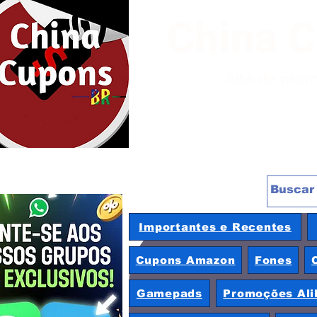
China 
Site de pro
Importantes e Recentes
Cupons Amazon
Fones
Gamepads
Promoções Ali