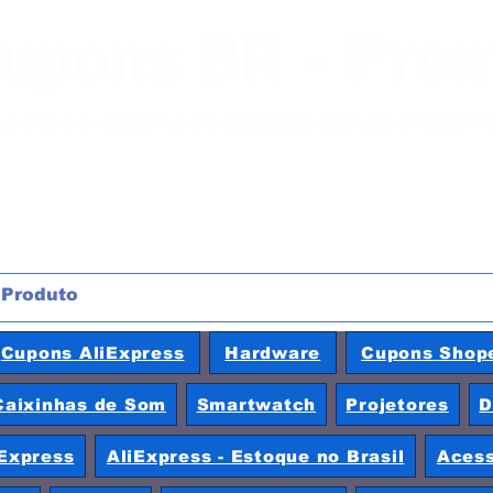
Cupons BR - Pro
moções e cupons de lojas nacionais e inter
Cupons AliExpress
Hardware
Cupons Shop
Caixinhas de Som
Smartwatch
Projetores
D
Express
AliExpress - Estoque no Brasil
Acess