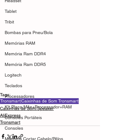
Headset
Tablet
Tribit
Bombas para Pneu/Bola
Memórias RAM
Memória Ram DDR4
Memória Ram DDR5
Logitech
Teclados
Tags:
Processadores
Tronsmart
Caixinhas de Som Tronsmart
KIt Placa Mãe+Processador+RAM
Caixinhas de Som/Speaker
AliExpress
Consoles Portáteis
Tronsmart
Consoles
Máquina Cortar Cabelo/Pêlos