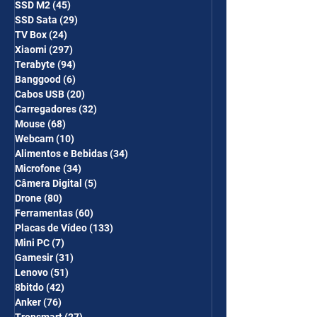
SSD M2
(45)
45 posts
SSD Sata
(29)
29 posts
TV Box
(24)
24 posts
Xiaomi
(297)
297 posts
Terabyte
(94)
94 posts
Banggood
(6)
6 posts
Cabos USB
(20)
20 posts
Carregadores
(32)
32 posts
Mouse
(68)
68 posts
Webcam
(10)
10 posts
Alimentos e Bebidas
(34)
34 posts
Microfone
(34)
34 posts
Câmera Digital
(5)
5 posts
Drone
(80)
80 posts
Ferramentas
(60)
60 posts
Placas de Vídeo
(133)
133 posts
Mini PC
(7)
7 posts
Gamesir
(31)
31 posts
Lenovo
(51)
51 posts
8bitdo
(42)
42 posts
Anker
(76)
76 posts