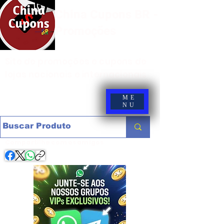
China Cupons BR -
Promoções
Site de promoções e cupons de
lojas nacionais e internacionais
ME
NU
Compartilhe com os amigos