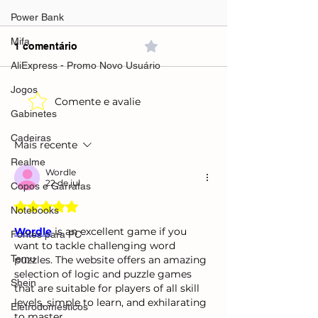
Power Bank
Mifa
1 comentário
0.0 / 5 (0)
AliExpress - Promo Novo Usuário
Jogos
Comente e avalie
Mifa A90 Speaker 60w
Mifa A90 Speak
Gabinetes
Preto(AliExpress)Preto-
verde(AliExpre
R$263,09🇧🇷Produto no
R$204,66 🇧🇷P
Cadeiras
Mais recente
Brasil
no Brasil
Realme
Wordle
22 de jul.
Copos e Garrafas
Avaliado com 5 de 5 estrelas.
Notebooks
Wordle
 is an excellent game if you 
Fontes para PC
want to tackle challenging word 
Temu
puzzles. The website offers an amazing 
selection of logic and puzzle games 
Shein
that are suitable for players of all skill 
levels, simple to learn, and exhilarating 
Eletrodomésticos
to master.