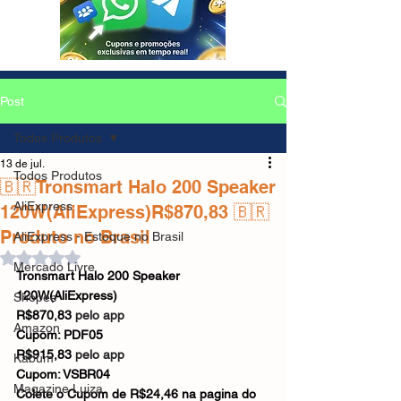
Post
Todos Produtos
13 de jul.
Todos Produtos
🇧🇷Tronsmart Halo 200 Speaker
AliExpress
120W(AliExpress)R$870,83 🇧🇷
Produto no Brasil
AliExpress - Estoque no Brasil
Avaliado com NaN de 5 estrelas.
Mercado Livre
Tronsmart Halo 200 Speaker 
120W(AliExpress)
Shopee
R$870,83 
pelo app
Amazon
Cupom: PDF05
R$915,83 
pelo app
Kabum
Cupom: VSBR04
Magazine Luiza
Colete o Cupom de R$24,46 na pagina do 