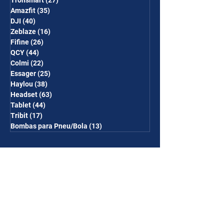
Tronsmart
(27)
27 posts
Amazfit
(35)
35 posts
DJI
(40)
40 posts
Zeblaze
(16)
16 posts
Fifine
(26)
26 posts
QCY
(44)
44 posts
Colmi
(22)
22 posts
Essager
(25)
25 posts
Haylou
(38)
38 posts
Headset
(63)
63 posts
Tablet
(44)
44 posts
Tribit
(17)
17 posts
Bombas para Pneu/Bola
(13)
13 posts