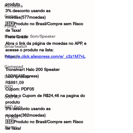
produto
Hardware
3% desconto usando as 
Gamer
moedas(577moedas)
🇧🇷Produto no Brasil/Compre sem Risco 
Fones
de Taxa!
Caixinhas de Som/Speaker
Frete Grátis
Abra o link da página de moedas no APP, e 
Smartwatch
acesse o produto na lista:
Projetor
https://s.click.aliexpress.com/e/_c3z1M7nL
Gamepad
Tronsmart Halo 200 Speaker 
120W(AliExpress)
Smartphones
R$881,09
SSD
Cupom: PDF05
Colete o Cupom de R$24,46 na pagina do 
SSD M2
produto
SSD Sata
3% desconto usando as 
moedas(362moedas)
TV Box
🇧🇷Produto no Brasil/Compre sem Risco 
Xiaomi
de Taxa!