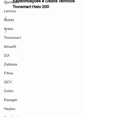
Especificações e Dados Técnicos 
Gamesir
Tronsmart Halo 200
Lenovo
8bitdo
Anker
Tronsmart
Amazfit
DJI
Zeblaze
Fifine
QCY
Colmi
Essager
Haylou