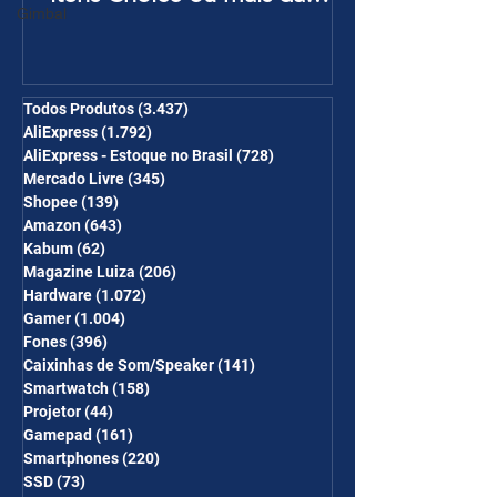
Gimbal
Página de Promoções e
Ganhe Frete Grátis(R$10 de
desc em 6 itens/R$25 de
desc em 10 itens) OS
Todos Produtos
(3.437)
3.437 posts
AliExpress
(1.792)
1.792 posts
CUPONS SÃO VÁLIDOS NO
AliExpress - Estoque no Brasil
(728)
728 posts
COMBO
Mercado Livre
(345)
345 posts
Shopee
(139)
139 posts
Amazon
(643)
643 posts
Kabum
(62)
62 posts
Magazine Luiza
(206)
206 posts
Hardware
(1.072)
1.072 posts
Gamer
(1.004)
1.004 posts
Fones
(396)
396 posts
Caixinhas de Som/Speaker
(141)
141 posts
Smartwatch
(158)
158 posts
Projetor
(44)
44 posts
Gamepad
(161)
161 posts
Smartphones
(220)
220 posts
SSD
(73)
73 posts