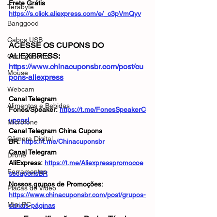
Frete Grátis
Terabyte
https://s.click.aliexpress.com/e/_c3pVmQyv
Banggood
Cabos USB
ACESSE OS CUPONS DO 
ALIEXPRESS: 
Carregadores
https://www.chinacuponsbr.com/post/cu
Mouse
pons-aliexpress
Webcam
Canal Telegram 
Alimentos e Bebidas
Fones/Speaker: 
https://t.me/FonesSpeakerC
uponsl
Microfone
Canal Telegram China Cupons 
Câmera Digital
BR: 
https://t.me/Chinacuponsbr
Canal Telegram 
Drone
AliExpress: 
https://t.me/Aliexpresspromocoe
Ferramentas
secuponsBR
Nossos grupos de Promoções: 
Placas de Vídeo
https://www.chinacuponsbr.com/post/grupos-
Mini PC
canais-páginas