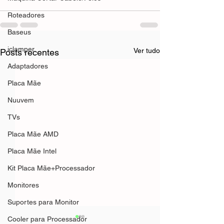
Roteadores
Baseus
iclamper
Ver tudo
Posts recentes
Adaptadores
Placa Mãe
Nuuvem
TVs
Placa Mãe AMD
Placa Mãe Intel
Kit Placa Mãe+Processador
Monitores
Suportes para Monitor
Cooler para Processador