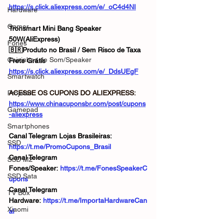
https://s.click.aliexpress.com/e/_oC4d4NI
Hardware
Gamer
Tronsmart Mini Bang Speaker 
50W(AliExpress)
Fones
🇧🇷Produto no Brasil / Sem Risco de Taxa
Caixinhas de Som/Speaker
Frete Grátis
https://s.click.aliexpress.com/e/_DdsUEgF
Smartwatch
Projetor
ACESSE OS CUPONS DO ALIEXPRESS: 
https://www.chinacuponsbr.com/post/cupons
Gamepad
-aliexpress
Smartphones
Canal Telegram Lojas Brasileiras: 
SSD
https://t.me/PromoCupons_Brasil
Canal Telegram 
SSD M2
Fones/Speaker: 
https://t.me/FonesSpeakerC
SSD Sata
upons
Canal Telegram 
TV Box
Hardware: 
https://t.me/ImportaHardwareCan
Xiaomi
al