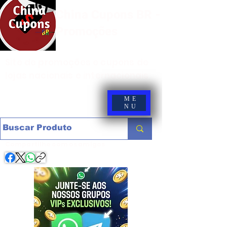
China Cupons BR -
Promoções
Site de promoções e cupons de
lojas nacionais e internacionais
ME
NU
Compartilhe com os amigos