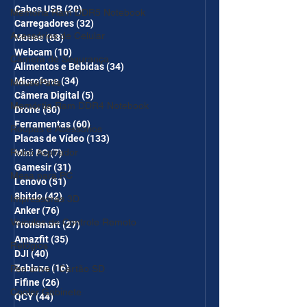
Cabos USB
(20)
20 posts
Memória Ram DDR5 Notebook
Carregadores
(32)
32 posts
Acessórios de Celular
Mouse
(68)
68 posts
Webcam
(10)
10 posts
Câmera de Segurança
Alimentos e Bebidas
(34)
34 posts
Microfone
(34)
34 posts
MousePads
Câmera Digital
(5)
5 posts
Memórtia Ram DDR4 Notebook
Drone
(80)
80 posts
Ferramentas
(60)
60 posts
Roupas e Acessórios
Placas de Vídeo
(133)
133 posts
Robô Aspirador
Mini PC
(7)
7 posts
Gamesir
(31)
31 posts
Mesa para PC
Lenovo
(51)
51 posts
8bitdo
(42)
42 posts
Impressoras 3D
Anker
(76)
76 posts
Veículos de Controle Remoto
Tronsmart
(27)
27 posts
Amazfit
(35)
35 posts
Relógios
DJI
(40)
40 posts
Zeblaze
(16)
16 posts
Pen drive / Cartão SD
Fifine
(26)
26 posts
Cooler Gabinete
QCY
(44)
44 posts