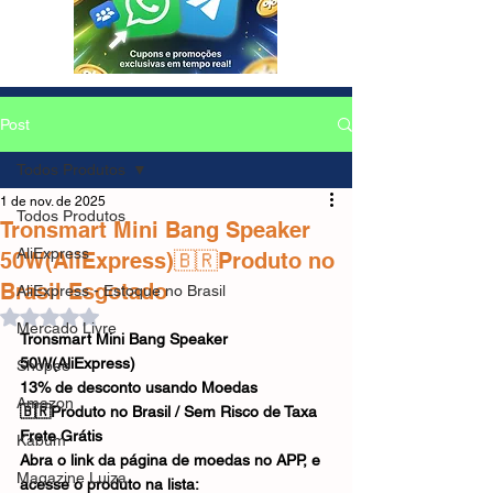
Post
Todos Produtos
1 de nov. de 2025
Todos Produtos
Tronsmart Mini Bang Speaker
AliExpress
50W(AliExpress)🇧🇷Produto no
Brasil Esgotado
AliExpress - Estoque no Brasil
Avaliado com NaN de 5 estrelas.
Mercado Livre
Tronsmart Mini Bang Speaker 
50W(AliExpress)
Shopee
13% de desconto usando Moedas
Amazon
🇧🇷Produto no Brasil / Sem Risco de Taxa
Frete Grátis
Kabum
Abra o link da página de moedas no APP, e 
Magazine Luiza
acesse o produto na lista: