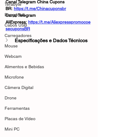
Canal Telegram China Cupons 
Terabyte
BR: 
https://t.me/Chinacuponsbr
Banggood
Canal Telegram 
AliExpress: 
https://t.me/Aliexpresspromocoe
Cabos USB
secuponsBR
Carregadores
Especificações e Dados Técnicos
Mouse
Webcam
Alimentos e Bebidas
Microfone
Câmera Digital
Drone
Ferramentas
Placas de Vídeo
Mini PC