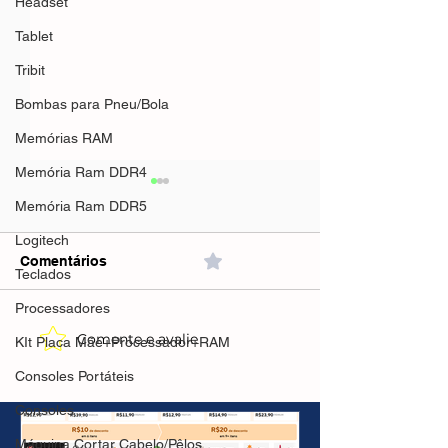
Headset
Tablet
Tribit
Bombas para Pneu/Bola
Memórias RAM
Memória Ram DDR4
Memória Ram DDR5
Logitech
Comentários
0.0 / 5 (0)
Teclados
Processadores
Comente e avalie
TV Box V10 co
TV Box V11 Conversor
KIt Placa Mãe+Processador+RAM
Vitalício Androi
de Smart TV UNITV
Consoles Portáteis
5g(AliExpress)
Vitalício Android 11
🇧🇷Produto no 
Wifi(AliExpress)R$258,89
Consoles
🇧🇷Produto no Brasil
Máquina Cortar Cabelo/Pêlos