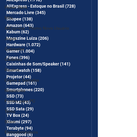
CUPONS SÃO VÁLIDOS NO
AliExpress - Estoque no Brasil
(728)
728 posts
Power Bank
COMBO
Mercado Livre
(345)
345 posts
Mifa
Shopee
(138)
138 posts
Amazon
(643)
643 posts
AliExpress - Promo Novo Usuário
Kabum
(62)
62 posts
Magazine Luiza
(206)
206 posts
Jogos
Hardware
(1.072)
1.072 posts
Gabinetes
Gamer
(1.004)
1.004 posts
Fones
(396)
396 posts
Cadeiras
Caixinhas de Som/Speaker
(141)
141 posts
Realme
Smartwatch
(158)
158 posts
Projetor
(44)
44 posts
Copos e Garrafas
Gamepad
(161)
161 posts
Smartphones
(220)
220 posts
Notebooks
SSD
(73)
73 posts
Fontes para PC
SSD M2
(45)
45 posts
SSD Sata
(29)
29 posts
Temu
TV Box
(24)
24 posts
Shein
Xiaomi
(297)
297 posts
Terabyte
(94)
94 posts
Eletrodomésticos
Banggood
(6)
6 posts