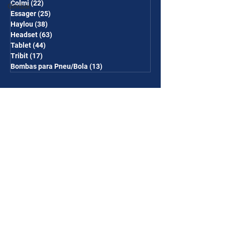
Colmi
(22)
22 posts
Gimbal
Essager
(25)
25 posts
Haylou
(38)
38 posts
Headset
(63)
63 posts
Tablet
(44)
44 posts
Tribit
(17)
17 posts
Bombas para Pneu/Bola
(13)
13 posts