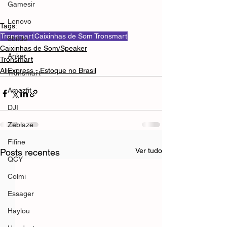
Gamesir
Lenovo
Tags:
Tronsmart
Caixinhas de Som Tronsmart
8bitdo
Caixinhas de Som/Speaker
Anker
Tronsmart
AliExpress - Estoque no Brasil
Tronsmart
Amazfit
DJI
Zeblaze
Fifine
Ver tudo
Posts recentes
QCY
Colmi
Essager
Haylou