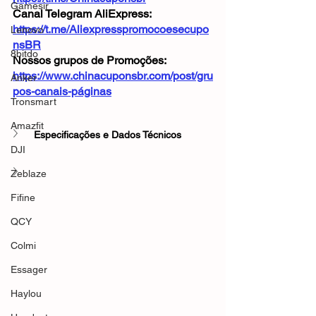
Gamesir
Canal Telegram AliExpress: 
https://t.me/Aliexpresspromocoesecupo
Lenovo
nsBR
8bitdo
Nossos grupos de Promoções: 
https://www.chinacuponsbr.com/post/gru
Anker
pos-canais-páginas
Tronsmart
Amazfit
Especificações e Dados Técnicos
DJI
Zeblaze
Fifine
QCY
Colmi
Essager
Haylou