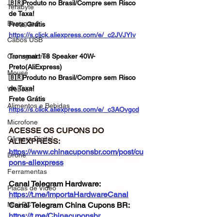
🇧🇷Produto no Brasil/Compre sem Risco 
Terabyte
de Taxa!
Banggood
Frete Grátis
https://s.click.aliexpress.com/e/_c2JVJYIv
Cabos USB
Carregadores
Tronsmart T8 Speaker 40W-
Preto(AliExpress)
Mouse
🇧🇷Produto no Brasil/Compre sem Risco 
de Taxa!
Webcam
Frete Grátis
Alimentos e Bebidas
https://s.click.aliexpress.com/e/_c3AOvgcd
Microfone
ACESSE OS CUPONS DO 
Câmera Digital
ALIEXPRESS: 
https://www.chinacuponsbr.com/post/cu
Drone
pons-aliexpress
Ferramentas
Canal Telegram Hardware: 
Placas de Vídeo
https://t.me/ImportaHardwareCanal
Mini PC
Canal Telegram China Cupons BR: 
https://t.me/Chinacuponsbr