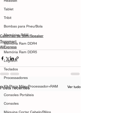
Headset
Tablet
Tribit
Bombas para Pneu/Bola
Memórias RAM
Caixinhas de Som/Speaker
Tronsmart
Memória Ram DDR4
AliExpress
Memória Ram DDR5
Logitech
Teclados
Processadores
KIt Placa Mãe+Processador+RAM
Ver tudo
Posts recentes
Consoles Portáteis
Consoles
Máquina Cortar Cabelo/Pêlos