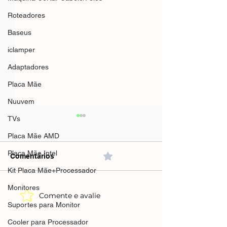
Roteadores
Baseus
iclamper
Adaptadores
Placa Mãe
Nuuvem
TVs
Placa Mãe AMD
Placa Mãe Intel
Comentários
0.0 / 5 (0)
Kit Placa Mãe+Processador
Monitores
Comente e avalie
Mifa A90 Speaker 60w
Mifa A90 Speak
Suportes para Monitor
Preto(AliExpress)Preto-
verde(AliExpre
R$263,09🇧🇷Produto no
R$204,66 🇧🇷P
Cooler para Processador