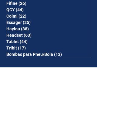
Fifine
(26)
26 posts
QCY
(44)
44 posts
Colmi
(22)
22 posts
Essager
(25)
25 posts
Haylou
(38)
38 posts
Headset
(63)
63 posts
Tablet
(44)
44 posts
Tribit
(17)
17 posts
Bombas para Pneu/Bola
(13)
13 posts