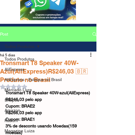
Post
Todos Produtos
há 5 dias
Todos Produtos
Tronsmart T8 Speaker 40W-
AliExpress
Azul(AliExpress)R$246,03 🇧🇷
Produto no Brasil
AliExpress - Estoque no Brasil
Avaliado com NaN de 5 estrelas.
Mercado Livre
Tronsmart T8 Speaker 40W-azul(AliExpress)
R$246,03 pelo app
Shopee
Cupom: BRAE2
Amazon
R$266,03 pelo app
Cupom: BRAE1
Kabum
3% de desconto usando Moedas(159 
Magazine Luiza
moedas)