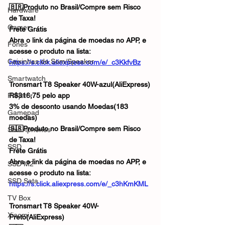
🇧🇷Produto no Brasil/Compre sem Risco 
Hardware
de Taxa!
Gamer
Frete Grátis
Abra o link da página de moedas no APP, e 
Fones
acesse o produto na lista:
Caixinhas de Som/Speaker
https://s.click.aliexpress.com/e/_c3KkfvBz
Smartwatch
Tronsmart T8 Speaker 40W-azul(AliExpress)
Projetor
R$316,75 pelo app
3% de desconto usando Moedas(183 
Gamepad
moedas)
🇧🇷Produto no Brasil/Compre sem Risco 
Smartphones
de Taxa!
SSD
Frete Grátis
Abra o link da página de moedas no APP, e 
SSD M2
acesse o produto na lista:
SSD Sata
https://s.click.aliexpress.com/e/_c3hKmKML
TV Box
Tronsmart T8 Speaker 40W-
Xiaomi
Preto(AliExpress)