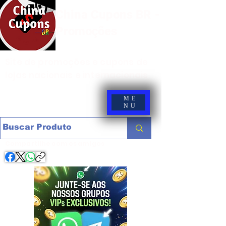
China Cupons BR -
Promoções
Site de promoções e cupons de
lojas nacionais e internacionais
ME
NU
Compartilhe com os amigos