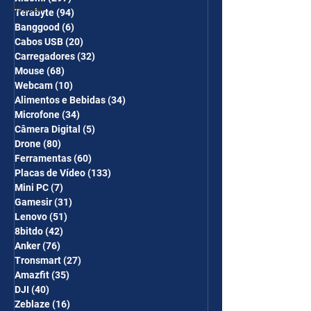
Gimbal
Terabyte
(94)
94 posts
Banggood
(6)
6 posts
Cabos USB
(20)
20 posts
Carregadores
(32)
32 posts
Mouse
(68)
68 posts
Webcam
(10)
10 posts
Alimentos e Bebidas
(34)
34 posts
Microfone
(34)
34 posts
Câmera Digital
(5)
5 posts
Drone
(80)
80 posts
Ferramentas
(60)
60 posts
Placas de Vídeo
(133)
133 posts
Mini PC
(7)
7 posts
Gamesir
(31)
31 posts
Lenovo
(51)
51 posts
8bitdo
(42)
42 posts
Anker
(76)
76 posts
Tronsmart
(27)
27 posts
Amazfit
(35)
35 posts
DJI
(40)
40 posts
Zeblaze
(16)
16 posts