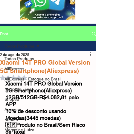
Post
Todos Produtos
2 de ago. de 2025
Todos Produtos
Xiaomi 14T PRO Global Version
AliExpress
5G Smartphone(Aliexpress)
Avaliado com NaN de 5 estrelas.
AliExpress - Estoque no Brasil
Xiaomi 14T PRO Global Version 
Mercado Livre
5G Smartphone(Aliexpress)
12GB/512GB-R$4.082,81 pelo 
Shopee
APP
Amazon
10% de desconto usando 
Moedas(3445 moedas)
Kabum
🇧🇷Produto no Brasil/Sem Risco 
Magazine Luiza
de Taxa!