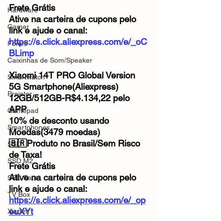
Frete Grátis
Hardware
Ative na carteira de cupons pelo 
Gamer
link e ajude o canal: 
https://s.click.aliexpress.com/e/_oC
Fones
BLimp
Caixinhas de Som/Speaker
Xiaomi 14T PRO Global Version 
Smartwatch
5G Smartphone(Aliexpress)
Projetor
12GB/512GB-R$4.134,22 pelo 
APP
Gamepad
10% de desconto usando 
Smartphones
Moedas(3479 moedas)
🇧🇷Produto no Brasil/Sem Risco 
SSD
de Taxa!
SSD M2
Frete Grátis
Ative na carteira de cupons pelo 
SSD Sata
link e ajude o canal: 
TV Box
https://s.click.aliexpress.com/e/_op
euXYt
Xiaomi