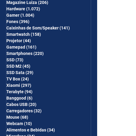
Magazine Luiza
(206)
206 posts
Hardware
(1.072)
1.072 posts
Gamer
(1.004)
1.004 posts
Fones
(396)
396 posts
Caixinhas de Som/Speaker
(141)
141 posts
Smartwatch
(158)
158 posts
Projetor
(44)
44 posts
Gamepad
(161)
161 posts
Smartphones
(220)
220 posts
SSD
(73)
73 posts
SSD M2
(45)
45 posts
SSD Sata
(29)
29 posts
TV Box
(24)
24 posts
Xiaomi
(297)
297 posts
Terabyte
(94)
94 posts
Banggood
(6)
6 posts
Cabos USB
(20)
20 posts
Carregadores
(32)
32 posts
Mouse
(68)
68 posts
Webcam
(10)
10 posts
Alimentos e Bebidas
(34)
34 posts