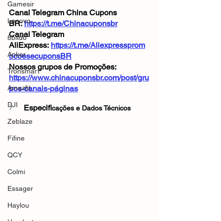
Gamesir
Canal Telegram China Cupons 
Lenovo
BR: 
https://t.me/Chinacuponsbr
Canal Telegram 
8bitdo
AliExpress: 
https://t.me/Aliexpressprom
Anker
ocoesecuponsBR
Nossos grupos de Promoções: 
Tronsmart
https://www.chinacuponsbr.com/post/gru
Amazfit
pos-canais-páginas
DJI
Especifi
cações e Dados Técnicos
Zeblaze
Fifine
QCY
Colmi
Essager
Haylou