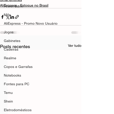
AliExpress - Estoque no Brasil
Power Bank
Mifa
AliExpress - Promo Novo Usuário
Jogos
Gabinetes
Ver tudo
Posts recentes
Cadeiras
Realme
Copos e Garrafas
Notebooks
Fontes para PC
Temu
Shein
Eletrodomésticos