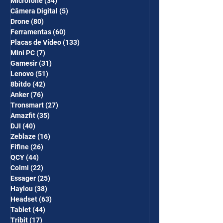
Microfone
(34)
34 posts
Câmera Digital
(5)
5 posts
Drone
(80)
80 posts
Ferramentas
(60)
60 posts
Placas de Vídeo
(133)
133 posts
Mini PC
(7)
7 posts
Gamesir
(31)
31 posts
Lenovo
(51)
51 posts
8bitdo
(42)
42 posts
Anker
(76)
76 posts
Tronsmart
(27)
27 posts
Amazfit
(35)
35 posts
DJI
(40)
40 posts
Zeblaze
(16)
16 posts
Fifine
(26)
26 posts
QCY
(44)
44 posts
Colmi
(22)
22 posts
Essager
(25)
25 posts
Haylou
(38)
38 posts
Headset
(63)
63 posts
Tablet
(44)
44 posts
Tribit
(17)
17 posts