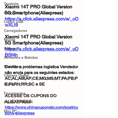
Terabyte
Xiaomi 14T PRO Global Version 
5G Smartphone(Aliexpress)
Banggood
https://s.click.aliexpress.com/e/_oD
Cabos USB
wXLI9
Carregadores
Xiaomi 14T PRO Global Version 
Mouse
5G Smartphone(Aliexpress)
https://s.click.aliexpress.com/e/_oD
Webcam
BSf4h
Alimentos e Bebidas
Microfone
Devido a problemas logistica Vendedor 
não envia para os seguintes estados:
Câmera Digital
AC;AL;AM;AP;CE;MG;MS;MT;PA;PB;P
E;PI;RN;RR;SC e SE
Drone
Ferramentas
ACESSE OS CUPONS DO 
ALIEXPRESS: 
Placas de Vídeo
https://www.chinacuponsbr.com/post/cu
Mini PC
pons-aliexpress