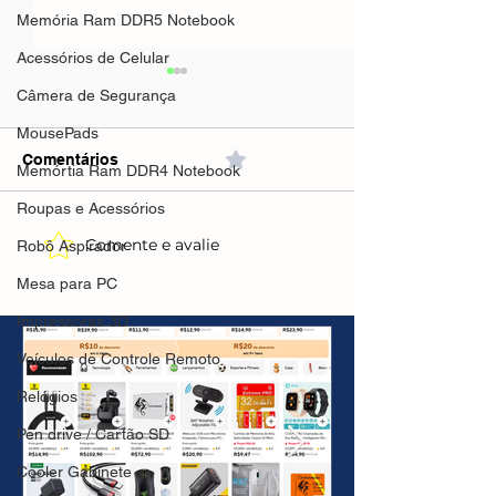
Memória Ram DDR5 Notebook
Acessórios de Celular
Câmera de Segurança
MousePads
Comentários
0.0 / 5 (0)
Memórtia Ram DDR4 Notebook
Roupas e Acessórios
Comente e avalie
AliExpress - Calendário
Mifa A90 Speak
Robô Aspirador
de Campanha AGOSTO
Preto(AliExpres
Mesa para PC
2026
R$263,09🇧🇷Pr
Brasil
Impressoras 3D
Veículos de Controle Remoto
Relógios
Pen drive / Cartão SD
Cooler Gabinete