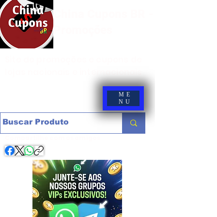
China Cupons BR -
Promoções
Site de promoções e cupons de
lojas nacionais e internacionais
ME
NU
Compartilhe com os amigos