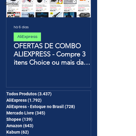
Gimbal
há 6 dias
AliExpress
OFERTAS DE COMBO
ALIEXPRESS - Compre 3
itens Choice ou mais da
Página de Promoções e
Ganhe Frete Grátis(R$10 de
desc em 6 itens/R$25 de
desc em 10 itens) OS
Todos Produtos
(3.437)
3.437 posts
AliExpress
(1.792)
1.792 posts
CUPONS SÃO VÁLIDOS NO
AliExpress - Estoque no Brasil
(728)
728 posts
COMBO
Mercado Livre
(345)
345 posts
Shopee
(139)
139 posts
Amazon
(643)
643 posts
Kabum
(62)
62 posts