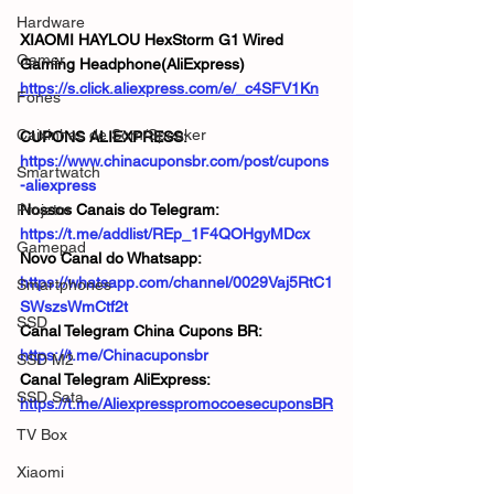
Hardware
XIAOMI HAYLOU HexStorm G1 Wired 
Gamer
Gaming Headphone(AliExpress)
https://s.click.aliexpress.com/e/_c4SFV1Kn
Fones
Caixinhas de Som/Speaker
CUPONS ALIEXPRESS: 
https://www.chinacuponsbr.com/post/cupons
Smartwatch
-aliexpress
Projetor
Nossos Canais do Telegram: 
https://t.me/addlist/REp_1F4QOHgyMDcx
Gamepad
Novo Canal do Whatsapp: 
https://whatsapp.com/channel/0029Vaj5RtC1
Smartphones
SWszsWmCtf2t
SSD
Canal Telegram China Cupons BR: 
https://t.me/Chinacuponsbr
SSD M2
Canal Telegram AliExpress: 
SSD Sata
https://t.me/AliexpresspromocoesecuponsBR
TV Box
Xiaomi