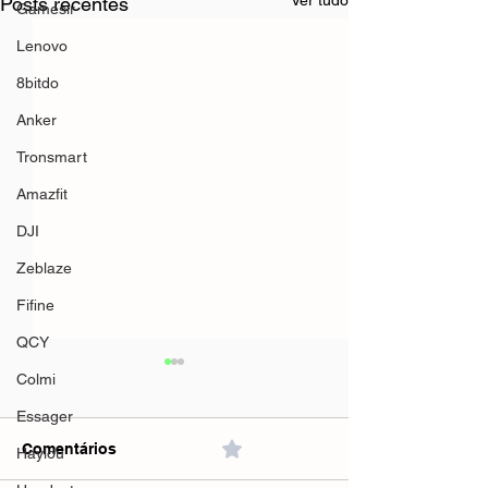
Ver tudo
Posts recentes
Gamesir
Lenovo
8bitdo
Anker
Tronsmart
Amazfit
DJI
Zeblaze
Fifine
QCY
Colmi
Essager
Comentários
0.0 / 5 (0)
Haylou