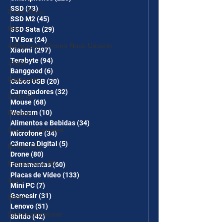
SSD
(73)
73 posts
Power Bank
SSD M2
(45)
45 posts
Mifa
SSD Sata
(29)
29 posts
TV Box
(24)
24 posts
AliExpress - Promo Novo Usuário
Xiaomi
(297)
297 posts
Terabyte
(94)
94 posts
Jogos
Banggood
(6)
6 posts
Gabinetes
Cabos USB
(20)
20 posts
Carregadores
(32)
32 posts
Cadeiras
Mouse
(68)
68 posts
Webcam
(10)
10 posts
Realme
Alimentos e Bebidas
(34)
34 posts
Copos e Garrafas
Microfone
(34)
34 posts
Câmera Digital
(5)
5 posts
Notebooks
Drone
(80)
80 posts
Fontes para PC
Ferramentas
(60)
60 posts
Placas de Vídeo
(133)
133 posts
Temu
Mini PC
(7)
7 posts
Gamesir
(31)
31 posts
Shein
Lenovo
(51)
51 posts
Eletrodomésticos
8bitdo
(42)
42 posts