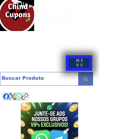
China Cupons BR -
Promoções
Site de promoções e cupons de
lojas nacionais e internacionais
ME
NU
Compartilhe com os amigos