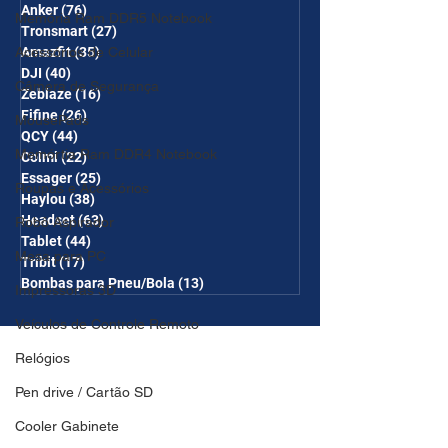
Anker
(76)
76 posts
Memória Ram DDR5 Notebook
Tronsmart
(27)
27 posts
Acessórios de Celular
Amazfit
(35)
35 posts
DJI
(40)
40 posts
Câmera de Segurança
Zeblaze
(16)
16 posts
Fifine
(26)
26 posts
MousePads
QCY
(44)
44 posts
Memórtia Ram DDR4 Notebook
Colmi
(22)
22 posts
Essager
(25)
25 posts
Roupas e Acessórios
Haylou
(38)
38 posts
Headset
(63)
63 posts
Robô Aspirador
Tablet
(44)
44 posts
Mesa para PC
Tribit
(17)
17 posts
Bombas para Pneu/Bola
(13)
13 posts
Impressoras 3D
Veículos de Controle Remoto
Relógios
Pen drive / Cartão SD
Cooler Gabinete