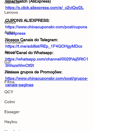
Smartwatch (AliExpress)
Gamesir
https://s.click.aliexpress.com/e/_c2viQwDL
Lenovo
CUPONS ALIEXPRESS: 
8bitdo
https://www.chinacuponsbr.com/post/cupons
Anker
-aliexpress
Nossos Canais do Telegram: 
Tronsmart
https://t.me/addlist/REp_1F4QOHgyMDcx
Amazfit
Novo Canal do Whatsapp: 
https://whatsapp.com/channel/0029Vaj5RtC1
DJI
SWszsWmCtf2t
Zeblaze
Nossos grupos de Promoções: 
https://www.chinacuponsbr.com/post/grupos-
Fifine
canais-paginas
QCY
Colmi
Essager
Haylou