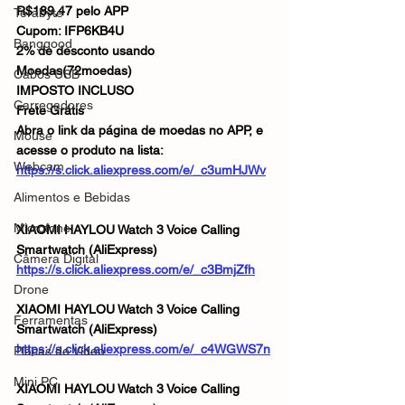
R$189,47 pelo APP
Terabyte
Cupom: IFP6KB4U
Banggood
2% de desconto usando 
Moedas(72moedas)
Cabos USB
IMPOSTO INCLUSO
Carregadores
Frete Grátis 
Abra o link da página de moedas no APP, e 
Mouse
acesse o produto na lista:
Webcam
https://s.click.aliexpress.com/e/_c3umHJWv
Alimentos e Bebidas
Microfone
XIAOMI HAYLOU Watch 3 Voice Calling 
Smartwatch (AliExpress)
Câmera Digital
https://s.click.aliexpress.com/e/_c3BmjZfh
Drone
XIAOMI HAYLOU Watch 3 Voice Calling 
Ferramentas
Smartwatch (AliExpress)
https://s.click.aliexpress.com/e/_c4WGWS7n
Placas de Vídeo
Mini PC
XIAOMI HAYLOU Watch 3 Voice Calling 