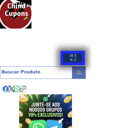
China Cupons BR -
Promoções
Site de promoções e cupons de
lojas nacionais e internacionais
ME
NU
Compartilhe com os amigos