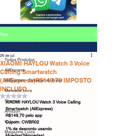
Post
Todos Produtos
26 de jul.
Todos Produtos
XIAOMI HAYLOU Watch 3 Voice
AliExpress
Calling Smartwatch
(AliExpress)R$149,70 IMPOSTO
AliExpress - Estoque no Brasil
INCLUSO
Mercado Livre
Avaliado com NaN de 5 estrelas.
Shopee
XIAOMI HAYLOU Watch 3 Voice Calling 
Smartwatch (AliExpress)
Amazon
R$149,70 pelo app
Kabum
Cupom: CWBR02
1% de desconto usando 
Magazine Luiza
Moedas(24moedas)