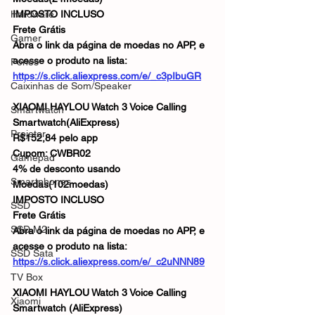
Hardware
IMPOSTO INCLUSO
Frete Grátis 
Gamer
Abra o link da página de moedas no APP, e 
acesse o produto na lista:
Fones
https://s.click.aliexpress.com/e/_c3pIbuGR
Caixinhas de Som/Speaker
XIAOMI HAYLOU Watch 3 Voice Calling 
Smartwatch
Smartwatch(AliExpress)
Projetor
R$152,84 pelo app
Cupom: CWBR02
Gamepad
4% de desconto usando 
Smartphones
Moedas(102moedas)
IMPOSTO INCLUSO
SSD
Frete Grátis 
SSD M2
Abra o link da página de moedas no APP, e 
acesse o produto na lista:
SSD Sata
https://s.click.aliexpress.com/e/_c2uNNN89
TV Box
XIAOMI HAYLOU Watch 3 Voice Calling 
Xiaomi
Smartwatch (AliExpress)