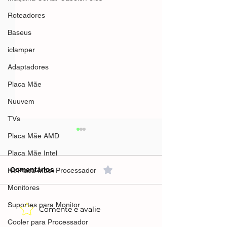
Roteadores
Baseus
iclamper
Adaptadores
Placa Mãe
Nuuvem
TVs
Placa Mãe AMD
Placa Mãe Intel
Comentários
0.0 / 5 (0)
Kit Placa Mãe+Processador
Monitores
Suportes para Monitor
Comente e avalie
Mifa A90 Speaker 60w
Mifa A90 Speak
Preto(AliExpress)Preto-
verde(AliExpre
Cooler para Processador