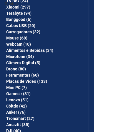
TV Box
(24)
24 posts
Gimbal
Xiaomi
(297)
297 posts
Terabyte
(94)
94 posts
Banggood
(6)
6 posts
Cabos USB
(20)
20 posts
Carregadores
(32)
32 posts
Mouse
(68)
68 posts
Webcam
(10)
10 posts
Alimentos e Bebidas
(34)
34 posts
Microfone
(34)
34 posts
Câmera Digital
(5)
5 posts
Drone
(80)
80 posts
Ferramentas
(60)
60 posts
Placas de Vídeo
(133)
133 posts
Mini PC
(7)
7 posts
Gamesir
(31)
31 posts
Lenovo
(51)
51 posts
8bitdo
(42)
42 posts
Anker
(76)
76 posts
Tronsmart
(27)
27 posts
Amazfit
(35)
35 posts
DJI
(40)
40 posts