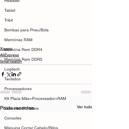
Headset
Tablet
Tribit
Bombas para Pneu/Bola
Memórias RAM
Xiaomi
Memória Ram DDR4
AliExpress
Memória Ram DDR5
Smartwatch
Logitech
Teclados
Processadores
KIt Placa Mãe+Processador+RAM
Ver tudo
Posts recentes
Consoles Portáteis
Consoles
Máquina Cortar Cabelo/Pêlos