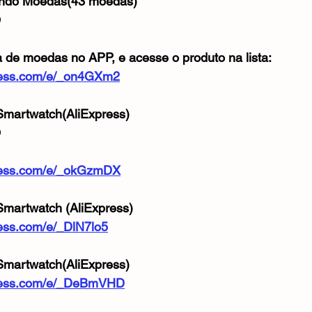
ando Moedas(43 moedas)
O
a de moedas no APP, e acesse o produto na lista:
xpress.com/e/_on4GXm2
Smartwatch(AliExpress)
O
xpress.com/e/_okGzmDX
martwatch (AliExpress) 
press.com/e/_DlN7lo5
martwatch(AliExpress) 
express.com/e/_DeBmVHD