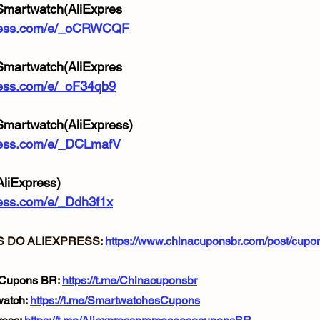
Smartwatch(AliExpres
express.com/e/_oCRWCQF
Smartwatch(AliExpres
xpress.com/e/_oF34qb9
martwatch(AliExpress) 
xpress.com/e/_DCLmafV
liExpress) 
press.com/e/_Ddh3f1x
 DO ALIEXPRESS: 
https://www.chinacuponsbr.com/post/cupon
 Cupons BR: 
https://t.me/Chinacuponsbr
atch: 
https://t.me/SmartwatchesCupons