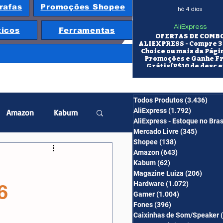
rafas
Promoções Shopee
há 4 dias
AliExpress
ticos
Ferramentas
OFERTAS DE COMB
ALIEXPRESS - Compre 3 
Choice ou mais da Pági
Promoções e Ganhe F
Grátis(R$10 de desc e
itens/R$25 de desc em 10
OS CUPONS SÃO VÁLID
COMBO
Todos Produtos
(3.436)
3.43
AliExpress
(1.792)
1.792 pos
Amazon
Kabum
AliExpress - Estoque no Bras
Mercado Livre
(345)
345 pos
Shopee
(138)
138 posts
twatch
Projetor
Amazon
(643)
643 posts
Kabum
(62)
62 posts
Magazine Luiza
(206)
206 po
Hardware
(1.072)
1.072 post
6
erabyte
Banggood
Gamer
(1.004)
1.004 posts
Fones
(396)
396 posts
Caixinhas de Som/Speaker