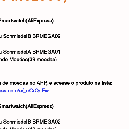
Mouse
Webcam
Alimentos e Bebidas
Microfone
e 5 estrelas.
martwatch(AliExpress) 
u SchmiedelB BRMEGA02
u SchmiedelA BRMEGA01
ando Moedas(39 moedas)
 
a de moedas no APP, e acesse o produto na lista:
xpress.com/e/_oCrQnEw
Smartwatch(AliExpress)
u SchmiedelB BRMEGA02