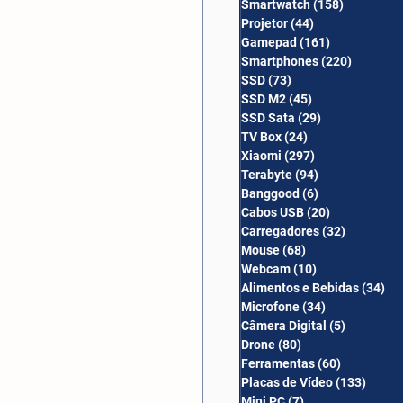
Smartwatch
(158)
158 posts
Câmera Digital
Projetor
(44)
44 posts
Gamepad
(161)
161 posts
Smartphones
(220)
220 post
SSD
(73)
73 posts
SSD M2
(45)
45 posts
SSD Sata
(29)
29 posts
TV Box
(24)
24 posts
Xiaomi
(297)
297 posts
Terabyte
(94)
94 posts
Banggood
(6)
6 posts
Cabos USB
(20)
20 posts
Carregadores
(32)
32 posts
Mouse
(68)
68 posts
Webcam
(10)
10 posts
Alimentos e Bebidas
(34)
34
Microfone
(34)
34 posts
Câmera Digital
(5)
5 posts
Drone
(80)
80 posts
Ferramentas
(60)
60 posts
Placas de Vídeo
(133)
133 p
Mini PC
(7)
7 posts