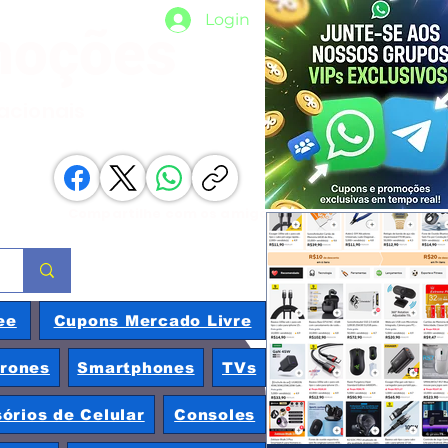
Login
moções
nacionais
Compartilhe com os amigos
ee
Cupons Mercado Livre
rones
Smartphones
TVs
órios de Celular
Consoles