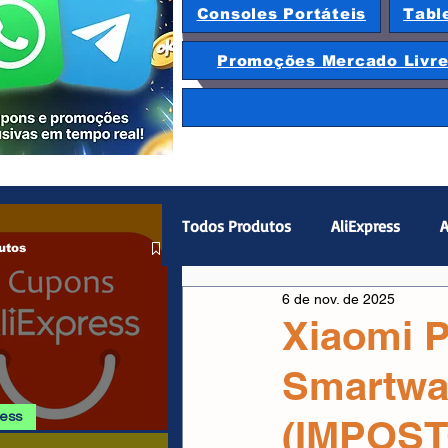
Consoles Portáteis
Tabl
Promoções Mercado Livr
Todos Produtos
AliExpress
A
utos
6 de nov. de 2025
Magazine Luiza
Hardware
Xiaomi 
Smartwa
Gamepad
Smartphones
ress
(IMPOST