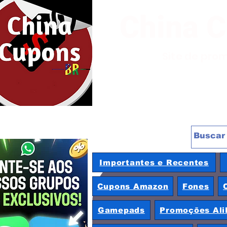
China 
Site de pro
Importantes e Recentes
Cupons Amazon
Fones
Gamepads
Promoções Ali