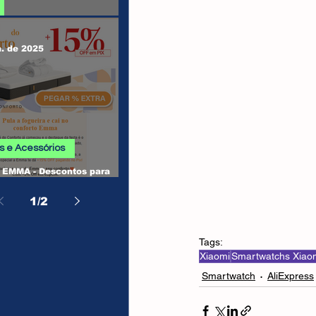
 SHEIN
n. de 2025
 e Acessórios
EMMA - Descontos para
, Camas, Travesseiros e
os
1
/
2
Tags:
Xiaomi
Smartwatchs Xiao
Smartwatch
AliExpress