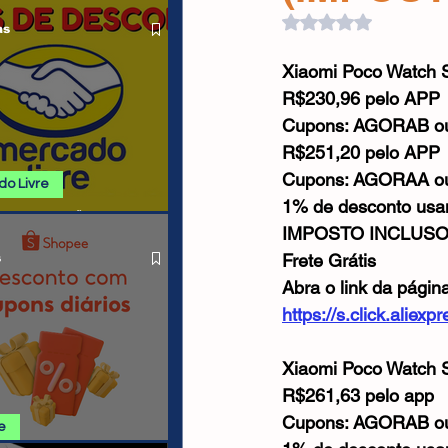
 ALIEXPRESS
Cabos USB
Carregadores
Avaliado com NaN d
as
Xiaomi Poco Watch S
Drone
R$230,96 pelo APP
Cupons: AGORAB o
R$251,20 pelo APP
Cupons: AGORAA o
o Livre
1% de desconto us
 E PROMOÇÕES
IMPOSTO INCLUSO
O LIVRE
Frete Grátis 
s
Abra o link da págin
https://s.click.alie
Xiaomi Poco Watch 
R$261,63 pelo app
Cupons: AGORAB o
e