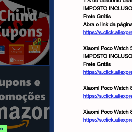
1% de desconto us
SHOPEE 06/08
IMPOSTO INCLUS
Frete Grátis
Abra o link da págin
https://s.click.alie
Xiaomi Poco Watch 
IMPOSTO INCLUS
Frete Grátis
anais/Páginas
https://s.click.alie
.
Xiaomi Poco Watch S
https://s.click.aliex
Xiaomi Poco Watch S
https://s.click.ali
on