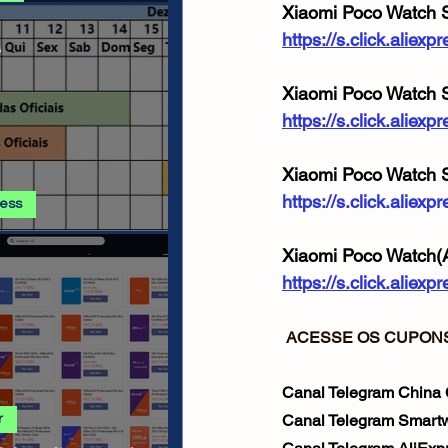
Xiaomi Poco Watch 
 E PROMOÇÕES AMAZON
https://s.click.ali
s
Xiaomi Poco Watch 
https://s.click.alie
Xiaomi Poco Watch S
https://s.click.alie
ress
ss - Calendário de
ha AGOSTO 2026
Xiaomi Poco Watch(A
https://s.click.aliex
ACESSE OS CUPONS
Canal Telegram China
Canal Telegram Smartw
r