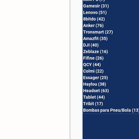
Gamesir
(31)
31 posts
Lenovo
(51)
51 posts
8bitdo
(42)
42 posts
Anker
(76)
76 posts
Tronsmart
(27)
27 posts
Amazfit
(35)
35 posts
DJI
(40)
40 posts
Zeblaze
(16)
16 posts
Fifine
(26)
26 posts
QCY
(44)
44 posts
Colmi
(22)
22 posts
Essager
(25)
25 posts
Haylou
(38)
38 posts
Headset
(63)
63 posts
Tablet
(44)
44 posts
Tribit
(17)
17 posts
Bombas para Pneu/Bola
(13