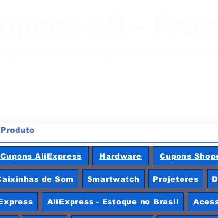
Cupons BR - Pro
moções e cupons de lojas nacionais e inter
Cupons AliExpress
Hardware
Cupons Shop
Caixinhas de Som
Smartwatch
Projetores
D
Express
AliExpress - Estoque no Brasil
Acess