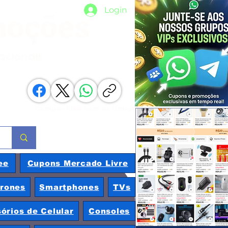
Login
moções
nacionais
Compartilhe com os amigos
ee
Cupons Mercado Livre
rones
Smartphones
TVs
órios de Celular
Consoles