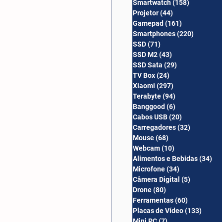
Smartwatch
(158)
158 posts
Câmera Digital
Projetor
(44)
44 posts
Gamepad
(161)
161 posts
Smartphones
(220)
220 post
SSD
(71)
71 posts
SSD M2
(43)
43 posts
SSD Sata
(29)
29 posts
TV Box
(24)
24 posts
Xiaomi
(297)
297 posts
Terabyte
(94)
94 posts
Banggood
(6)
6 posts
Cabos USB
(20)
20 posts
Carregadores
(32)
32 posts
Mouse
(68)
68 posts
Webcam
(10)
10 posts
Alimentos e Bebidas
(34)
34
Microfone
(34)
34 posts
Câmera Digital
(5)
5 posts
Drone
(80)
80 posts
Ferramentas
(60)
60 posts
Placas de Vídeo
(133)
133 p
Mini PC
(7)
7 posts