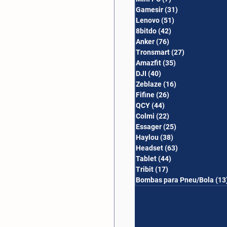
Gamesir
(31)
31 posts
Lenovo
(51)
51 posts
8bitdo
(42)
42 posts
Anker
(76)
76 posts
Tronsmart
(27)
27 posts
Amazfit
(35)
35 posts
DJI
(40)
40 posts
Zeblaze
(16)
16 posts
Fifine
(26)
26 posts
QCY
(44)
44 posts
Colmi
(22)
22 posts
Essager
(25)
25 posts
Haylou
(38)
38 posts
Headset
(63)
63 posts
Tablet
(44)
44 posts
Tribit
(17)
17 posts
Bombas para Pneu/Bola
(13