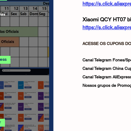
https://s.click.aliex
 E PROMOÇÕES AMAZON
ras
Xiaomi QCY HT07 blu
https://s.click.alie
ACESSE OS CUPONS DO 
ress
Canal Telegram Fones/Sp
Canal Telegram China Cu
ss - Calendário de
ha AGOSTO 2026
Canal Telegram AliExpress
Nossos grupos de Promoç
r