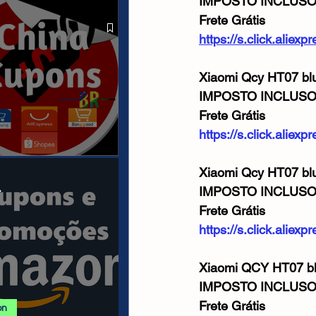
IMPOSTO INCLUS
 ALIEXPRESS
Frete Grátis
https://s.click.alie
Xiaomi Qcy HT07 blu
IMPOSTO INCLUS
Frete Grátis
https://s.click.alie
anais/Páginas
Xiaomi Qcy HT07 blu
.
IMPOSTO INCLUS
Frete Grátis
https://s.click.alie
Xiaomi QCY HT07 blu
IMPOSTO INCLUS
Frete Grátis
on