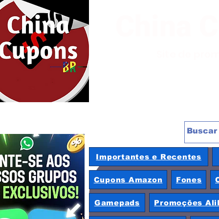
China 
Site de pro
Importantes e Recentes
Cupons Amazon
Fones
Gamepads
Promoções Ali