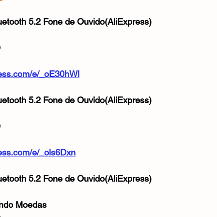
Mouse
Webcam
Alimentos e Bebidas
Microfone
e 5 estrelas.
etooth 5.2 Fone de Ouvido(AliExpress)
O
xpress.com/e/_oE30hWl
etooth 5.2 Fone de Ouvido(AliExpress)
O
press.com/e/_ols6Dxn
etooth 5.2 Fone de Ouvido(AliExpress)
ando Moedas