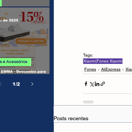
 SHEIN
n. de 2025
Tags:
Xiaomi
Fones Xiaomi
 e Acessórios
Fones
AliExpress
Xia
EMMA - Descontos para
, Camas, Travesseiros e
os
1
/
2
Posts recentes