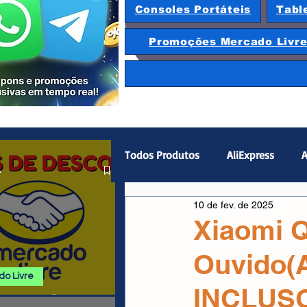
Consoles Portáteis
Tabl
Promoções Mercado Livr
Todos Produtos
AliExpress
A
.
10 de fev. de 2025
Magazine Luiza
Hardware
Xiaomi 
Ouvido(
Gamepad
Smartphones
o Livre
INCLUS
 E PROMOÇÕES