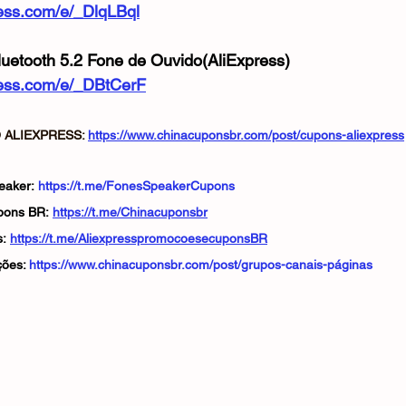
press.com/e/_DlqLBql
etooth 5.2 Fone de Ouvido(AliExpress)
xpress.com/e/_DBtCerF
ALIEXPRESS: 
https://www.chinacuponsbr.com/post/cupons-aliexpress
eaker: 
https://t.me/FonesSpeakerCupons
pons BR: 
https://t.me/Chinacuponsbr
: 
https://t.me/AliexpresspromocoesecuponsBR
ões: 
https://www.chinacuponsbr.com/post/grupos-canais-páginas