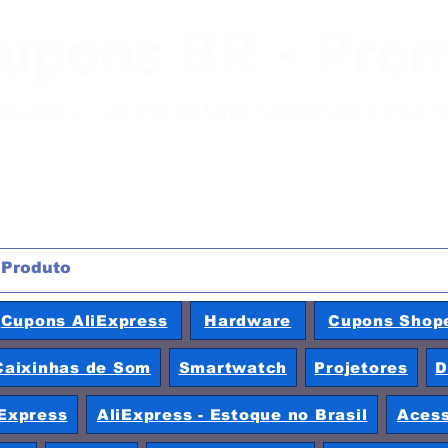
Cupons BR - Pro
moções e cupons de lojas nacionais e inter
Cupons AliExpress
Hardware
Cupons Shop
Caixinhas de Som
Smartwatch
Projetores
D
Express
AliExpress - Estoque no Brasil
Acess