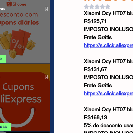
O LIVRE
Cabos USB
Carregadores
Avaliado com NaN d
ras
Xiaomi Qcy HT07 blu
R$125,71
Drone
IMPOSTO INCLUS
Frete Grátis
https://s.click.alie
e
Xiaomi Qcy HT07 blu
R$131,67
SHOPEE 06/08
IMPOSTO INCLUS
s
Frete Grátis
https://s.click.aliex
Xiaomi Qcy HT07 blu
R$168,13
5% de desconto us
ress