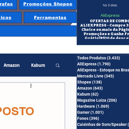
rafas
Promoções Shopee
há 3 dias
AliExpress
ticos
Ferramentas
OFERTAS DE COMB
ALIEXPRESS - Compre 3 
Choice ou mais da Pági
Promoções e Ganhe F
Grátis(R$10 de desc e
itens/R$25 de desc em 10
OS CUPONS SÃO VÁLID
COMBO
Todos Produtos
(3.433)
3.43
AliExpress
(1.790)
1.790 pos
Amazon
Kabum
AliExpress - Estoque no Bras
Mercado Livre
(345)
345 pos
Shopee
(138)
138 posts
twatch
Projetor
Amazon
(643)
643 posts
Kabum
(62)
62 posts
Magazine Luiza
(206)
206 po
Hardware
(1.069)
1.069 post
MPOSTO
erabyte
Banggood
Gamer
(1.001)
1.001 posts
Fones
(396)
396 posts
Caixinhas de Som/Speaker