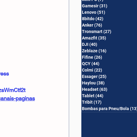
Gamesir
(31)
31 posts
Lenovo
(51)
51 posts
8bitdo
(42)
42 posts
Anker
(76)
76 posts
Tronsmart
(27)
27 posts
Amazfit
(35)
35 posts
DJI
(40)
40 posts
Zeblaze
(16)
16 posts
Fifine
(26)
26 posts
QCY
(44)
44 posts
Colmi
(22)
22 posts
ress
Essager
(25)
25 posts
Haylou
(38)
38 posts
szsWmCtf2t
Headset
(63)
63 posts
Tablet
(44)
44 posts
canais-paginas
Tribit
(17)
17 posts
Bombas para Pneu/Bola
(13