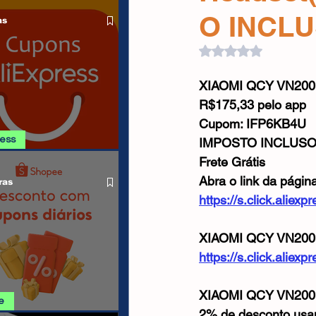
O LIVRE
Cabos USB
Carregadores
O INCLU
as
Avaliado com NaN d
Drone
XIAOMI QCY VN200 
R$175,33 pelo app
Cupom: IFP6KB4U
ress
IMPOSTO INCLUS
Frete Grátis
 ALIEXPRESS
Abra o link da págin
ras
https://s.click.alie
XIAOMI QCY VN200 
https://s.click.alie
XIAOMI QCY VN200 
e
2% de desconto us