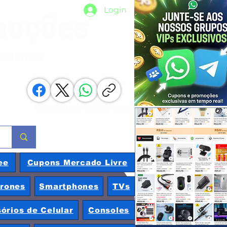
Login
moções
nacionais
Compartilhe com os amigos
ee
Cupons Mercado Livre
rones
Smartphones
TVs
órios de Celular
Consoles