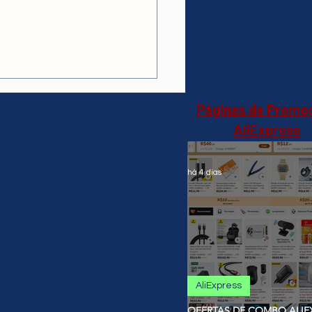
 A90 Speaker 60w-
e(AliExpress)verde-
4,66 🇧🇷Produto no
il
Páginas de Promo
AliExpress
há 4 dias
AliExpress
OFERTAS DE COMBO ALIEX