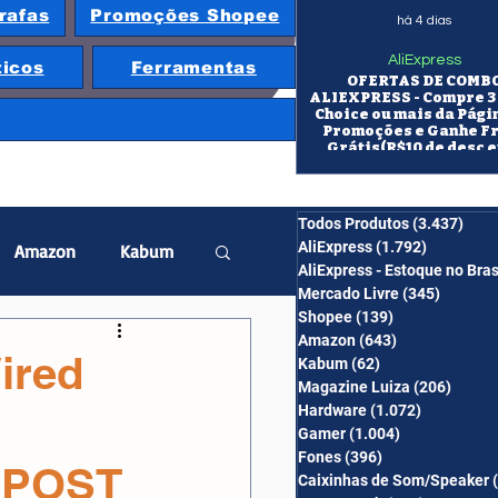
rafas
Promoções Shopee
há 4 dias
AliExpress
ticos
Ferramentas
OFERTAS DE COMB
ALIEXPRESS - Compre 3 
Choice ou mais da Pági
Promoções e Ganhe F
Grátis(R$10 de desc e
itens/R$25 de desc em 10
OS CUPONS SÃO VÁLID
COMBO
Todos Produtos
(3.437)
3.43
AliExpress
(1.792)
1.792 pos
Amazon
Kabum
AliExpress - Estoque no Bras
Mercado Livre
(345)
345 pos
Shopee
(139)
139 posts
twatch
Projetor
Amazon
(643)
643 posts
ired
Kabum
(62)
62 posts
Magazine Luiza
(206)
206 po
Hardware
(1.072)
1.072 post
erabyte
Banggood
Gamer
(1.004)
1.004 posts
Fones
(396)
396 posts
IMPOST
Caixinhas de Som/Speaker