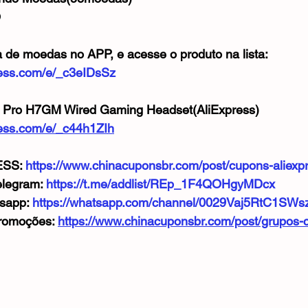
O
a de moedas no APP, e acesse o produto na lista:
xpress.com/e/_c3eIDsSz
Pro H7GM Wired Gaming Headset(AliExpress)
press.com/e/_c44h1ZIh
SS: 
https://www.chinacuponsbr.com/post/cupons-aliexp
legram: 
https://t.me/addlist/REp_1F4QOHgyMDcx
sapp: 
https://whatsapp.com/channel/0029Vaj5RtC1SW
romoções: 
https://www.chinacuponsbr.com/post/grupos-