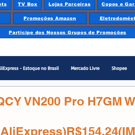
ets
TV Box
Lojas Parceiras
Copos e Gar
e
Promoções Amazon
Eletrodomés
Participe dos Nossos Grupos de Promoções
liExpress - Estoque no Brasil
Mercado Livre
Shopee
Gamer
Fones
Caixinhas de Som/Speaker
Smar
QCY VN200 Pro H7GM W
SSD
SSD M2
SSD Sata
TV Box
Xiaomi
T
(AliExpress)R$154,24(