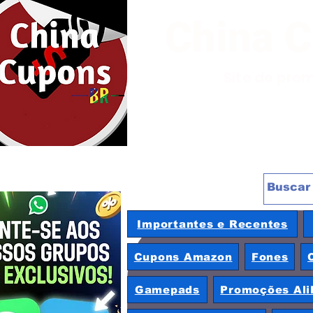
China 
Site de pro
Importantes e Recentes
Cupons Amazon
Fones
Gamepads
Promoções Ali