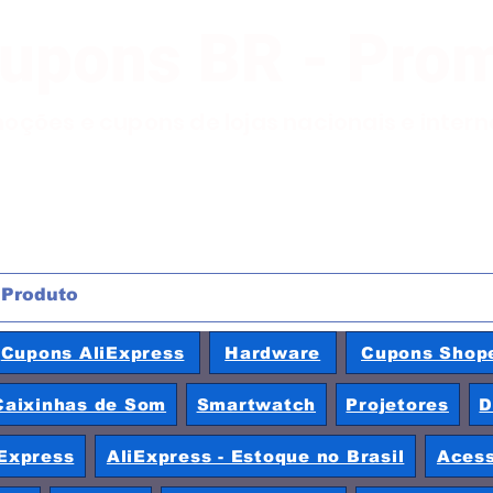
Cupons BR - Pro
moções e cupons de lojas nacionais e inter
Cupons AliExpress
Hardware
Cupons Shop
Caixinhas de Som
Smartwatch
Projetores
D
Express
AliExpress - Estoque no Brasil
Acess