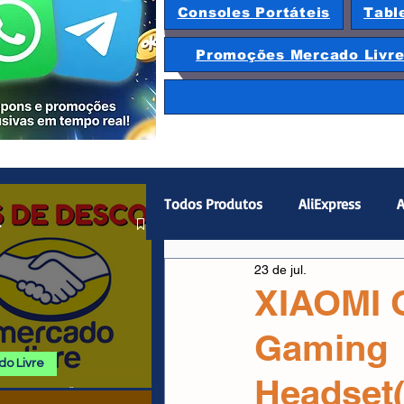
Consoles Portáteis
Tabl
Promoções Mercado Livr
Todos Produtos
AliExpress
A
.
23 de jul.
Magazine Luiza
Hardware
XIAOMI 
Gaming
Gamepad
Smartphones
o Livre
Headset
 E PROMOÇÕES