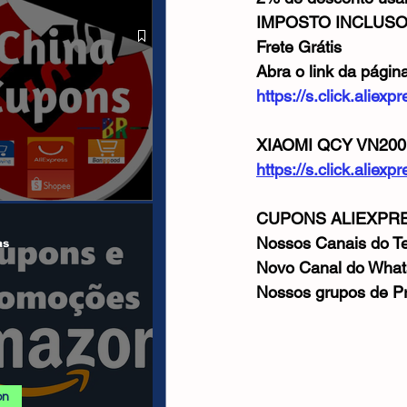
SHOPEE 07/08
IMPOSTO INCLUS
Frete Grátis
Abra o link da págin
https://s.click.alie
XIAOMI QCY VN200 
https://s.click.aliex
CUPONS ALIEXPRE
anais/Páginas
Nossos Canais do Te
as
Novo Canal do What
Nossos grupos de P
on