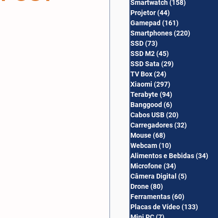
Smartwatch
(158)
158 posts
Câmera Digital
Projetor
(44)
44 posts
Gamepad
(161)
161 posts
Smartphones
(220)
220 post
SSD
(73)
73 posts
SSD M2
(45)
45 posts
SSD Sata
(29)
29 posts
TV Box
(24)
24 posts
Xiaomi
(297)
297 posts
Terabyte
(94)
94 posts
Banggood
(6)
6 posts
Cabos USB
(20)
20 posts
Carregadores
(32)
32 posts
Mouse
(68)
68 posts
Webcam
(10)
10 posts
Alimentos e Bebidas
(34)
34
Microfone
(34)
34 posts
Câmera Digital
(5)
5 posts
Drone
(80)
80 posts
Ferramentas
(60)
60 posts
Placas de Vídeo
(133)
133 p
Mini PC
(7)
7 posts