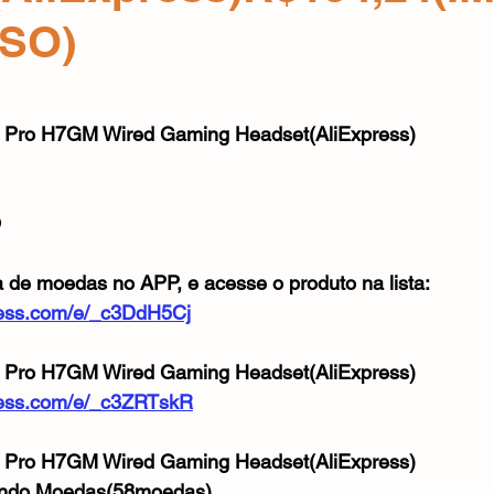
Mouse
Webcam
Alimentos e Bebidas
Microfone
SO)
e 5 estrelas.
Pro H7GM Wired Gaming Headset(AliExpress)
O
a de moedas no APP, e acesse o produto na lista:
xpress.com/e/_c3DdH5Cj
Pro H7GM Wired Gaming Headset(AliExpress)
xpress.com/e/_c3ZRTskR
Pro H7GM Wired Gaming Headset(AliExpress)
ando Moedas(58moedas)