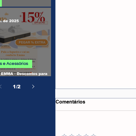
 SHEIN
n. de 2025
 e Acessórios
EMMA - Descontos para
, Camas, Travesseiros e
os
1
/
2
Comentários
Adicione uma avaliação