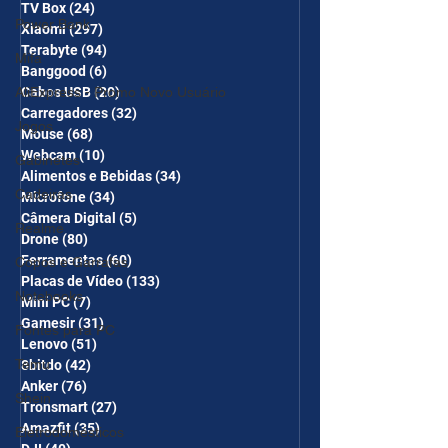
TV Box
(24)
24 posts
Power Bank
Xiaomi
(297)
297 posts
Terabyte
(94)
94 posts
Mifa
Banggood
(6)
6 posts
AliExpress - Promo Novo Usuário
Cabos USB
(20)
20 posts
Carregadores
(32)
32 posts
Jogos
Mouse
(68)
68 posts
Webcam
(10)
10 posts
Gabinetes
Alimentos e Bebidas
(34)
34 posts
Cadeiras
Microfone
(34)
34 posts
Câmera Digital
(5)
5 posts
Realme
Drone
(80)
80 posts
Ferramentas
(60)
60 posts
Copos e Garrafas
Placas de Vídeo
(133)
133 posts
Notebooks
Mini PC
(7)
7 posts
Gamesir
(31)
31 posts
Fontes para PC
Lenovo
(51)
51 posts
Temu
8bitdo
(42)
42 posts
Anker
(76)
76 posts
Shein
Tronsmart
(27)
27 posts
Amazfit
(35)
35 posts
Eletrodomésticos