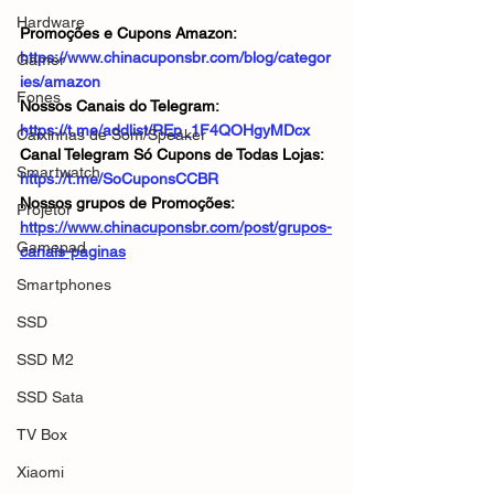
Hardware
Promoções e Cupons Amazon: 
https://www.chinacuponsbr.com/blog/categor
Gamer
ies/amazon
Fones
Nossos Canais do Telegram: 
https://t.me/addlist/REp_1F4QOHgyMDcx
Caixinhas de Som/Speaker
Canal Telegram Só Cupons de Todas Lojas: 
Smartwatch
https://t.me/SoCuponsCCBR
Nossos grupos de Promoções: 
Projetor
https://www.chinacuponsbr.com/post/grupos-
Gamepad
canais-paginas
Smartphones
SSD
SSD M2
SSD Sata
TV Box
Xiaomi