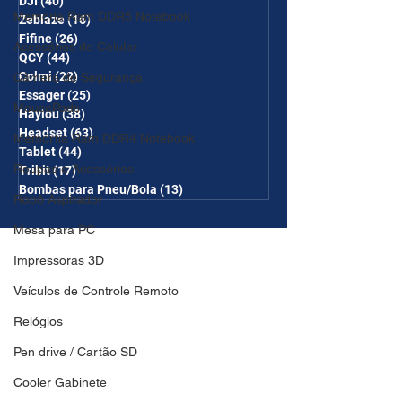
DJI
(40)
40 posts
Memória Ram DDR5 Notebook
Zeblaze
(16)
16 posts
Fifine
(26)
26 posts
Acessórios de Celular
QCY
(44)
44 posts
Colmi
(22)
22 posts
Câmera de Segurança
Essager
(25)
25 posts
MousePads
Haylou
(38)
38 posts
Headset
(63)
63 posts
Memórtia Ram DDR4 Notebook
Tablet
(44)
44 posts
Roupas e Acessórios
Tribit
(17)
17 posts
Bombas para Pneu/Bola
(13)
13 posts
Robô Aspirador
Mesa para PC
Impressoras 3D
Veículos de Controle Remoto
Relógios
Pen drive / Cartão SD
Cooler Gabinete