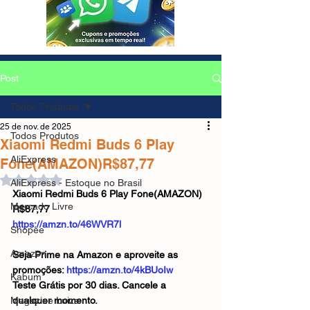
Post
Todos Produtos
25 de nov. de 2025
Todos Produtos
Xiaomi Redmi Buds 6 Play
AliExpress
Fone(AMAZON)R$87,77
Avaliado com NaN de 5 estrelas.
AliExpress - Estoque no Brasil
Xiaomi Redmi Buds 6 Play Fone(AMAZON)
Mercado Livre
R$87,77
https://amzn.to/46WVR7l
Shopee
Amazon
Seja Prime na Amazon e aproveite as 
promoções: 
https://amzn.to/4kBUoIw
Kabum
Teste Grátis por 30 dias. Cancele a 
Magazine Luiza
qualquer momento.