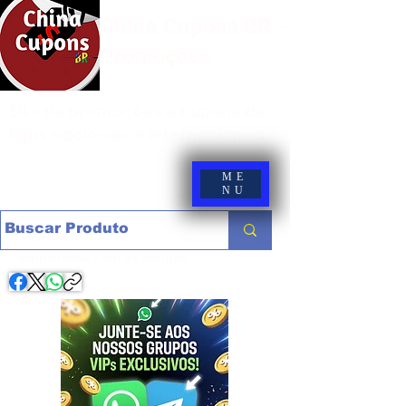
China Cupons BR -
Promoções
Site de promoções e cupons de
lojas nacionais e internacionais
ME
NU
Compartilhe com os amigos