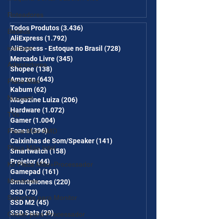
Ganhe Frete Grátis(R$10 de
desc em 6 itens/R$25 de
Roteadores
desc em 10 itens) OS
Todos Produtos
(3.436)
3.436 posts
Baseus
AliExpress
(1.792)
1.792 posts
CUPONS SÃO VÁLIDOS NO
iclamper
AliExpress - Estoque no Brasil
(728)
728 posts
COMBO
Mercado Livre
(345)
345 posts
Adaptadores
Shopee
(138)
138 posts
Amazon
(643)
643 posts
Placa Mãe
Kabum
(62)
62 posts
Nuuvem
Magazine Luiza
(206)
206 posts
Hardware
(1.072)
1.072 posts
TVs
Gamer
(1.004)
1.004 posts
Fones
(396)
396 posts
Placa Mãe AMD
Caixinhas de Som/Speaker
(141)
141 posts
Placa Mãe Intel
Smartwatch
(158)
158 posts
Projetor
(44)
44 posts
Kit Placa Mãe+Processador
Gamepad
(161)
161 posts
Monitores
Smartphones
(220)
220 posts
SSD
(73)
73 posts
Suportes para Monitor
SSD M2
(45)
45 posts
SSD Sata
(29)
29 posts
Cooler para Processador