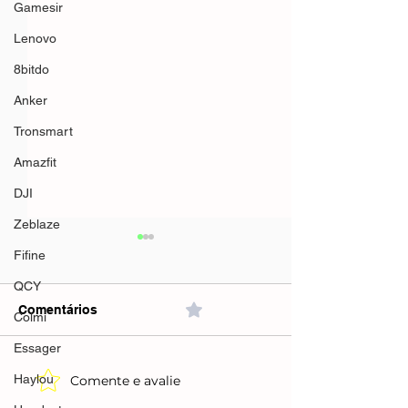
Gamesir
Lenovo
8bitdo
Anker
Tronsmart
Amazfit
DJI
Zeblaze
Fifine
QCY
Comentários
0.0 / 5 (0)
Colmi
Essager
Haylou
Comente e avalie
TV Box V10 co
TV Box V11 Conversor
Vitalício Androi
de Smart TV UNITV