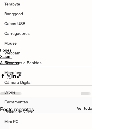
Terabyte
Banggood
Cabos USB
Carregadores
Mouse
Fones
Webcam
Xiaomi
Alimentos e Bebidas
AliExpress
Microfone
Câmera Digital
Drone
Ferramentas
Ver tudo
Posts recentes
Placas de Vídeo
Mini PC