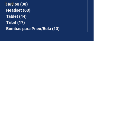
Gimbal
Haylou
(38)
38 posts
Headset
(63)
63 posts
Tablet
(44)
44 posts
Tribit
(17)
17 posts
Bombas para Pneu/Bola
(13)
13 posts