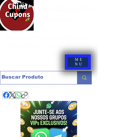
China Cupons BR -
Promoções
Site de promoções e cupons de
lojas nacionais e internacionais
ME
NU
Compartilhe com os amigos