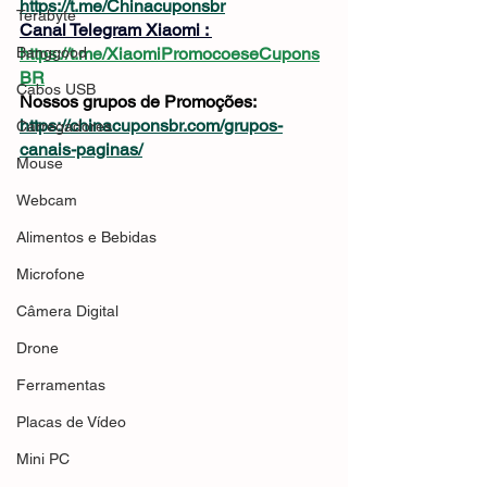
https://t.me/Chinacuponsbr
Terabyte
Canal Telegram Xiaomi : 
Banggood
https://t.me/XiaomiPromocoeseCupons
BR
Cabos USB
Nossos grupos de Promoções: 
https://chinacuponsbr.com/grupos-
Carregadores
canais-paginas/
Mouse
Webcam
Alimentos e Bebidas
Microfone
Câmera Digital
Drone
Ferramentas
Placas de Vídeo
Mini PC