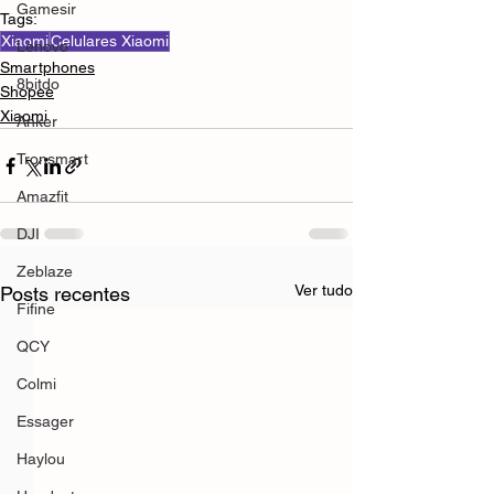
Gamesir
Tags:
Xiaomi
Celulares Xiaomi
Lenovo
Smartphones
8bitdo
Shopee
Xiaomi
Anker
Tronsmart
Amazfit
DJI
Zeblaze
Ver tudo
Posts recentes
Fifine
QCY
Colmi
Essager
Haylou