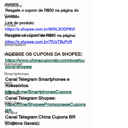
cupons
Hardware
Resgate o cupom de R$50 na página do 
Gamer
produto
Link do produto: 
Fones
https://s.shopee.com.br/900L3ODP8W
Caixinhas de Som/Speaker
Resgate os cupom de R$90 na página: 
https://s.shopee.com.br/7fUxTBuPyR
Smartwatch
ACESSE OS CUPONS DA SHOPEE: 
Projetor
https://www.chinacuponsbr.com/post/cu
Gamepad
pons-shopee
Smartphones
Canal Telegram Smartphones e 
SSD
Acessórios: 
https://t.me/SmartphonesCupons
SSD M2
Canal Telegram Shopee: 
SSD Sata
https://t.me/ShopeePromocoeseCupons
BR
TV Box
Canal Telegram China Cupons BR 
Xiaomi
(Cupons Gerais): 