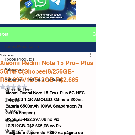
Post
Todos Produtos
9 de mar.
Todos Produtos
Xiaomi Redmi Note 15 Pro+ Plus
AliExpress
5G NFC(Shopee)8/256GB-
R$2.297//12/512GB-R$2.665
AliExpress - Estoque no Brasil
Avaliado com NaN de 5 estrelas.
Mercado Livre
Xiaomi Redmi Note 15 Pro+ Plus 5G NFC 
Tela 6.83 1.5K AMOLED, Câmera 200m, 
Shopee
Bateria 6500mAh 100W, Snapdragon 7s 
Amazon
Gen 4(Shopee)
8/256GB-R$2.297,08 no Pix 
Kabum
12/512GB-R$2.665,08 no Pix
Magazine Luiza
Resgate o cupom de R$90 na página de 