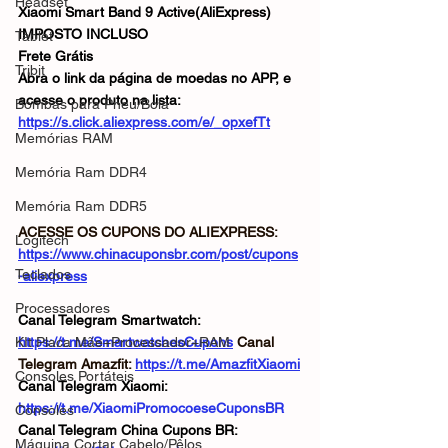
Headset
Xiaomi Smart Band 9 Active(AliExpress)
IMPOSTO INCLUSO
Tablet
Frete Grátis
Tribit
Abra o link da página de moedas no APP, e 
acesse o produto na lista:
Bombas para Pneu/Bola
https://s.click.aliexpress.com/e/_opxefTt
Memórias RAM
Memória Ram DDR4
Memória Ram DDR5
ACESSE OS CUPONS DO ALIEXPRESS: 
Logitech
https://www.chinacuponsbr.com/post/cupons
Teclados
-aliexpress
Processadores
Canal Telegram Smartwatch: 
KIt Placa Mãe+Processador+RAM
https://t.me/SmartwatchesCupons
Canal 
Telegram Amazfit: 
https://t.me/AmazfitXiaomi
Consoles Portáteis
Canal Telegram Xiaomi: 
https://t.me/XiaomiPromocoeseCuponsBR
Consoles
Canal Telegram China Cupons BR: 
Máquina Cortar Cabelo/Pêlos