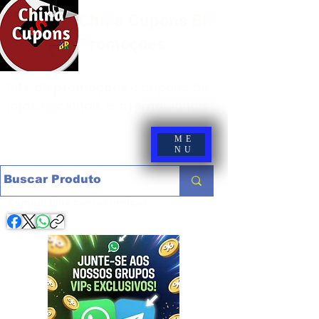
China Cupons BR -
Promoções
Site de promoções e cupons de
lojas nacionais e internacionais
ME
NU
Compartilhe com os amigos