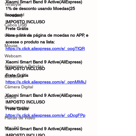
Xiaomi Smart Band 9 Active(AliExpress)
Terabyte
1% de desconto usando Moedas(25 
Banggood
moedas)
IMPOSTO INCLUSO
Cabos USB
Frete Grátis
Carregadores
Abra o link da página de moedas no APP, e 
acesse o produto na lista:
Mouse
https://s.click.aliexpress.com/e/_oogTlQR
Webcam
Xiaomi Smart Band 9 Active(AliExpress)
Alimentos e Bebidas
IMPOSTO INCLUSO
Frete Grátis
Microfone
https://s.click.aliexpress.com/e/_opnMMkJ
Câmera Digital
Xiaomi Smart Band 9 Active(AliExpress)
Drone
IMPOSTO INCLUSO
Ferramentas
Frete Grátis
https://s.click.aliexpress.com/e/_oDcgFPp
Placas de Vídeo
Mini PC
Xiaomi Smart Band 9 Active(AliExpress)
IMPOSTO INCLUSO