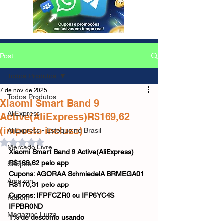
Post
Todos Produtos
7 de nov. de 2025
Todos Produtos
Xiaomi Smart Band 9
AliExpress
Active(AliExpress)R$169,62
(imposto incluso)
AliExpress - Estoque no Brasil
Avaliado com NaN de 5 estrelas.
Mercado Livre
Xiaomi Smart Band 9 Active(AliExpress)
R$169,62 pelo app
Shopee
Cupons: AGORAA SchmiedelA BRMEGA01
Amazon
R$170,31 pelo app
Cupons: IFPFCZR0 ou IFP6YC4S 
Kabum
IFPBR0ND
Magazine Luiza
1% de desconto usando 