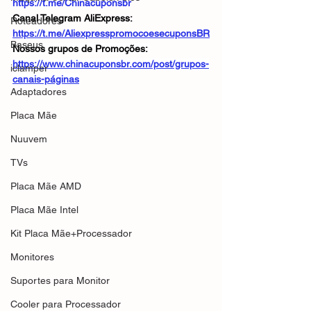
https://t.me/Chinacuponsbr
Canal Telegram AliExpress: 
Roteadores
https://t.me/AliexpresspromocoesecuponsBR
Baseus
Nossos grupos de Promoções: 
https://www.chinacuponsbr.com/post/grupos-
iclamper
canais-páginas
Adaptadores
Placa Mãe
Nuuvem
TVs
Placa Mãe AMD
Placa Mãe Intel
Kit Placa Mãe+Processador
Monitores
Suportes para Monitor
Cooler para Processador