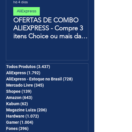
há 4 dias
AliExpress
OFERTAS DE COMBO
ALIEXPRESS - Compre 3
itens Choice ou mais da
Página de Promoções e
Ganhe Frete Grátis(R$10 de
desc em 6 itens/R$25 de
desc em 10 itens) OS
Todos Produtos
(3.437)
3.437 posts
AliExpress
(1.792)
1.792 posts
CUPONS SÃO VÁLIDOS NO
AliExpress - Estoque no Brasil
(728)
728 posts
COMBO
Mercado Livre
(345)
345 posts
Shopee
(139)
139 posts
Amazon
(643)
643 posts
Kabum
(62)
62 posts
Magazine Luiza
(206)
206 posts
Hardware
(1.072)
1.072 posts
Gamer
(1.004)
1.004 posts
Fones
(396)
396 posts