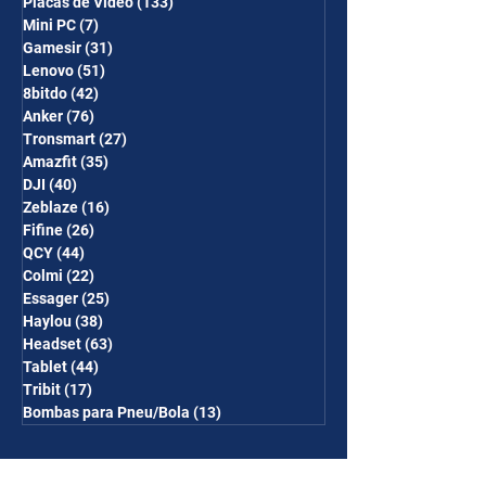
Placas de Vídeo
(133)
133 posts
Mini PC
(7)
7 posts
Gamesir
(31)
31 posts
Lenovo
(51)
51 posts
8bitdo
(42)
42 posts
Anker
(76)
76 posts
Tronsmart
(27)
27 posts
Amazfit
(35)
35 posts
DJI
(40)
40 posts
Zeblaze
(16)
16 posts
Fifine
(26)
26 posts
QCY
(44)
44 posts
Colmi
(22)
22 posts
Essager
(25)
25 posts
Haylou
(38)
38 posts
Headset
(63)
63 posts
Tablet
(44)
44 posts
Tribit
(17)
17 posts
Bombas para Pneu/Bola
(13)
13 posts