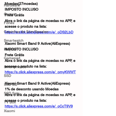
Moedas(27moedas)
Hardware
IMPOSTO INCLUSO
Gamer
Frete Grátis
Abra o link da página de moedas no APP, e 
Fones
acesse o produto na lista:
Caixinhas de Som/Speaker
https://s.click.aliexpress.com/e/_oDS2LbD
Smartwatch
Xiaomi Smart Band 9 Active(AliExpress)
Projetor
IMPOSTO INCLUSO
Frete Grátis
Gamepad
Abra o link da página de moedas no APP, e 
acesse o produto na lista:
Smartphones
https://s.click.aliexpress.com/e/_omyKWWT
SSD
Xiaomi Smart Band 9 Active(AliExpress)
SSD M2
1% de desconto usando Moedas
SSD Sata
Abra o link da página de moedas no APP, e 
acesse o produto na lista:
TV Box
https://s.click.aliexpress.com/e/_oCcT9V9
Xiaomi