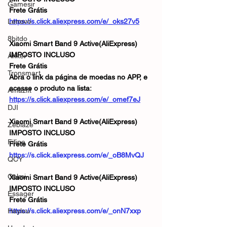
Gamesir
Frete Grátis
Lenovo
https://s.click.aliexpress.com/e/_oks27v5
8bitdo
Xiaomi Smart Band 9 Active(AliExpress)
IMPOSTO INCLUSO
Anker
Frete Grátis
Tronsmart
Abra o link da página de moedas no APP, e 
acesse o produto na lista:
Amazfit
https://s.click.aliexpress.com/e/_omef7eJ
DJI
Xiaomi Smart Band 9 Active(AliExpress)
Zeblaze
IMPOSTO INCLUSO
Fifine
Frete Grátis
https://s.click.aliexpress.com/e/_oB8MvQJ
QCY
Colmi
Xiaomi Smart Band 9 Active(AliExpress)
IMPOSTO INCLUSO
Essager
Frete Grátis
Haylou
https://s.click.aliexpress.com/e/_onN7xxp