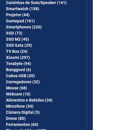
Caixinhas de Som/Speaker
(141)
141 posts
Smartwatch
(158)
158 posts
Projetor
(44)
44 posts
Gamepad
(161)
161 posts
Smartphones
(220)
220 posts
SSD
(73)
73 posts
SSD M2
(45)
45 posts
SSD Sata
(29)
29 posts
TV Box
(24)
24 posts
Xiaomi
(297)
297 posts
Terabyte
(94)
94 posts
Banggood
(6)
6 posts
Cabos USB
(20)
20 posts
Carregadores
(32)
32 posts
Mouse
(68)
68 posts
Webcam
(10)
10 posts
Alimentos e Bebidas
(34)
34 posts
Microfone
(34)
34 posts
Câmera Digital
(5)
5 posts
Drone
(80)
80 posts
Ferramentas
(60)
60 posts