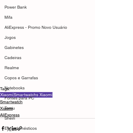
Power Bank
Mifa
AliExpress - Promo Novo Usuário
Jogos
Gabinetes
Cadeiras
Realme
Copos e Garrafas
Notebooks
Tags:
Xiaomi
Smartwatchs Xiaomi
Fontes para PC
Smartwatch
Temu
Xiaomi
AliExpress
Shein
Eletrodomésticos