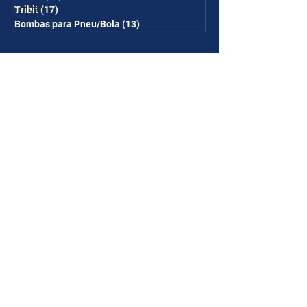
Gimbal
Tribit
(17)
17 posts
Bombas para Pneu/Bola
(13)
13 posts