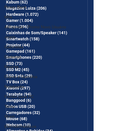
Kabum
(62)
62 posts
Power Bank
Magazine Luiza
(206)
206 posts
Hardware
(1.072)
1.072 posts
Mifa
Gamer
(1.004)
1.004 posts
Fones
(396)
396 posts
AliExpress - Promo Novo Usuário
Caixinhas de Som/Speaker
(141)
141 posts
Jogos
Smartwatch
(158)
158 posts
Projetor
(44)
44 posts
Gabinetes
Gamepad
(161)
161 posts
Cadeiras
Smartphones
(220)
220 posts
SSD
(73)
73 posts
Realme
SSD M2
(45)
45 posts
SSD Sata
(29)
29 posts
Copos e Garrafas
TV Box
(24)
24 posts
Notebooks
Xiaomi
(297)
297 posts
Terabyte
(94)
94 posts
Fontes para PC
Banggood
(6)
6 posts
Cabos USB
(20)
20 posts
Temu
Carregadores
(32)
32 posts
Shein
Mouse
(68)
68 posts
Webcam
(10)
10 posts
Eletrodomésticos
Alimentos e Bebidas
(34)
34 posts