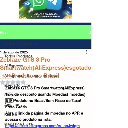
Post
Todos Produtos
1 de ago. de 2025
Todos Produtos
Zeblaze GTS 3 Pro
AliExpress
Smartwatch(AliExpress)esgotado
🇧🇷Produto no Brasil
AliExpress - Estoque no Brasil
Avaliado com NaN de 5 estrelas.
Mercado Livre
Zeblaze GTS 3 Pro Smartwatch(AliExpress)
17% de desconto usando Moedas( moedas)
Shopee
🇧🇷Produto no Brasil/Sem Risco de Taxa!
Amazon
Frete Grátis
Abra o link da página de moedas no APP, e 
Kabum
acesse o produto na lista: 
Magazine Luiza
https://s.click.aliexpress.com/e/_onJwIqm