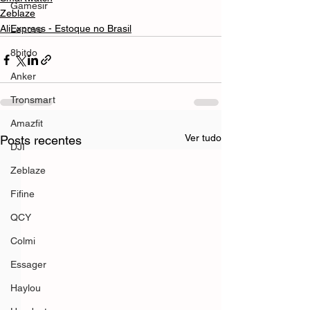
Gamesir
Zeblaze
AliExpress - Estoque no Brasil
Lenovo
8bitdo
Anker
Tronsmart
Amazfit
Ver tudo
Posts recentes
DJI
Zeblaze
Fifine
QCY
Colmi
Essager
Haylou