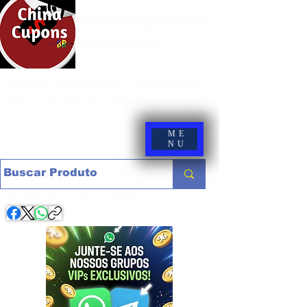
China Cupons BR -
Promoções
Site de promoções e cupons de
lojas nacionais e internacionais
ME
NU
Compartilhe com os amigos