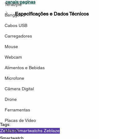
canais-paginas
Terabyte
Especificações e Dados Técnicos
Banggood
Cabos USB
Carregadores
Mouse
Webcam
Alimentos e Bebidas
Microfone
Câmera Digital
Drone
Ferramentas
Placas de Vídeo
Tags:
Zeblaze
Smartwatchs Zeblaze
Mini PC
Smartwatch