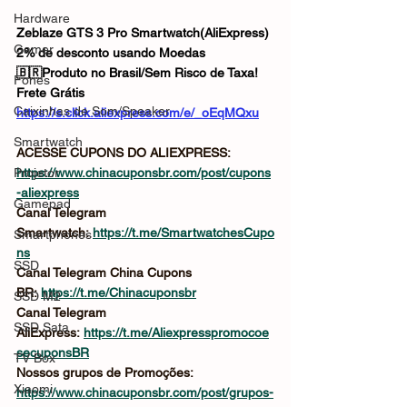
Hardware
Zeblaze GTS 3 Pro Smartwatch(AliExpress)
Gamer
2% de desconto usando Moedas
🇧🇷Produto no Brasil/Sem Risco de Taxa!
Fones
Frete Grátis
Caixinhas de Som/Speaker
https://s.click.aliexpress.com/e/_oEqMQxu
Smartwatch
ACESSE CUPONS DO ALIEXPRESS: 
Projetor
https://www.chinacuponsbr.com/post/cupons
-aliexpress
Gamepad
Canal Telegram 
Smartwatch: 
https://t.me/SmartwatchesCupo
Smartphones
ns
SSD
Canal Telegram China Cupons 
BR: 
https://t.me/Chinacuponsbr
SSD M2
Canal Telegram 
SSD Sata
AliExpress: 
https://t.me/Aliexpresspromocoe
secuponsBR
TV Box
Nossos grupos de Promoções: 
Xiaomi
https://www.chinacuponsbr.com/post/grupos-