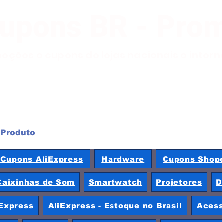
Cupons BR - Pro
moções e cupons de lojas nacionais e inter
Cupons AliExpress
Hardware
Cupons Shop
Caixinhas de Som
Smartwatch
Projetores
D
Express
AliExpress - Estoque no Brasil
Acess