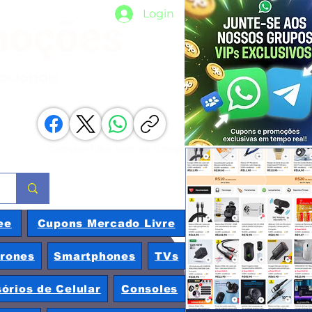
Login
moções
nacionais
Compartilhe com os amigos
ee
Cupons Mercado Livre
rones
Smartphones
TVs
órios de Celular
Consoles