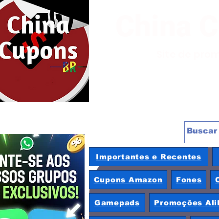
China 
Site de pro
Importantes e Recentes
Cupons Amazon
Fones
Gamepads
Promoções Ali