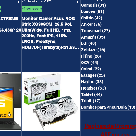
24 de abr. de 2025
Gamesir
(31)
31 posts
s
Monitores
Lenovo
(51)
51 posts
8bitdo
(42)
42 posts
EXTREME
Monitor Gamer Asus ROG
Strix XG309CM, 29.5 Pol,
Anker
(76)
76 posts
$4.430(12X
UltraWide, Full HD, 1ms,
Tronsmart
(27)
27 posts
220Hz, Fast IPS, 110%
Amazfit
(35)
35 posts
sRGB, FreeSync,
DJI
(40)
40 posts
HDMI/DP(Terabyte)R$1.539,
Zeblaze
(16)
16 posts
90
Fifine
(26)
26 posts
QCY
(44)
44 posts
Colmi
(22)
22 posts
Essager
(25)
25 posts
Haylou
(38)
38 posts
Headset
(63)
63 posts
Tablet
(44)
44 posts
Tribit
(17)
17 posts
Bombas para Pneu/Bola
(13)
Páginas de Promo
AliExpress