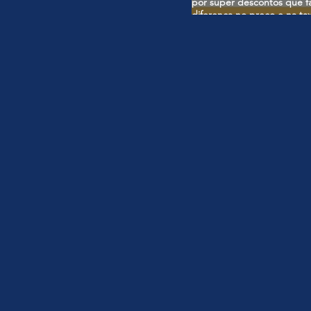
por super descontos que 
diferença no preço e na ta
ser cobrado no preço final