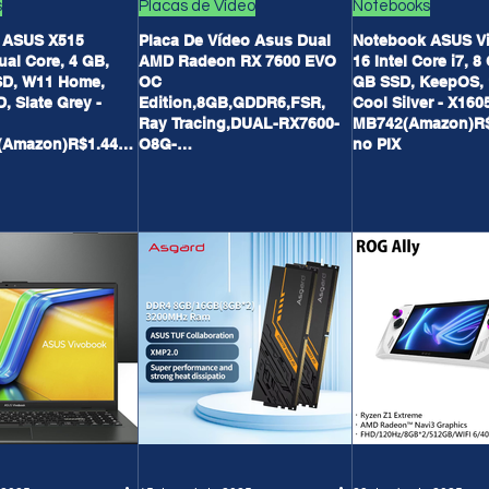
s
Placas de Vídeo
Notebooks
 ASUS X515
Placa De Vídeo Asus Dual
Notebook ASUS V
ual Core, 4 GB,
AMD Radeon RX 7600 EVO
16 Intel Core i7, 8
SD, W11 Home,
OC
GB SSD, KeepOS, 1
, Slate Grey -
Edition,8GB,GDDR6,FSR,
Cool Silver - X160
Ray Tracing,DUAL-RX7600-
MB742(Amazon)R$
Amazon)R$1.445,
O8G-
no PIX
/R$1.530,90 em 12X
EVO(Terabyte)R$1.599,90