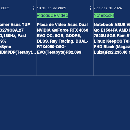
e 2025
13 de jan. de 2025
7 de dez. de 2024
Placas de Vídeo
Notebooks
Gamer Asus TUF
Placa de Vídeo Asus Dual
Notebook ASUS V
G279Q3A,27
NVIDIA GeForce RTX 4060
Go E1504FA AMD 
HD,180Hz, Fast
EVO OC, 8GB, GDDR6,
7520U 8GB Ram 5
99%
DLSS, Ray Tracing, DUAL-
Linux KeepOS Tel
eSync
RTX4060-O8G-
FHD Black (Magaz
HDMI/DP(Terabyte)
EVO(Terabyte)R$2.099
Luiza)R$2.236,40 