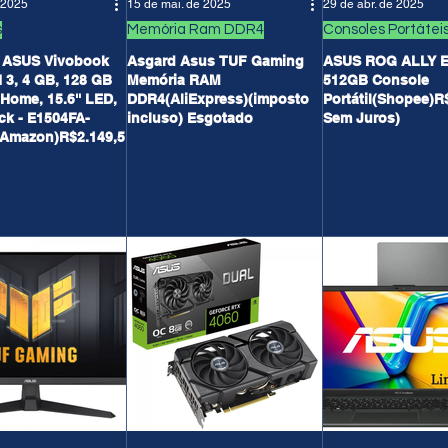
e 2025
15 de mai. de 2025
29 de abr. de 2025
s
Memória Ram DDR4
Consoles Portátei
 ASUS Vivobook
Asgard Asus TUF Gaming
ASUS ROG ALLY 
3, 4 GB, 128 GB
Memória RAM
512GB Console
Home, 15.6'' LED,
DDR4(AliExpress)(imposto
Portátil(Shopee)R
ck - E1504FA-
incluso) Esgotado
Sem Juros)
Amazon)R$2.149,5