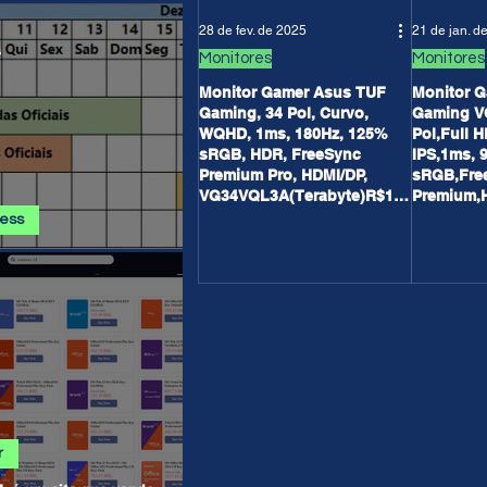
 E PROMOÇÕES AMAZON
28 de fev. de 2025
21 de jan. d
s
Monitores
Monitores
Monitor Gamer Asus TUF
Monitor 
Gaming, 34 Pol, Curvo,
Gaming V
WQHD, 1ms, 180Hz, 125%
Pol,Full 
sRGB, HDR, FreeSync
IPS,1ms, 
Premium Pro, HDMI/DP,
sRGB,Fre
VG34VQL3A(Terabyte)R$1.9
Premium,
99,90
R$999,90
ress
ss - Calendário de
ha AGOSTO 2026
r