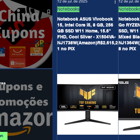
12 de jul. de 2025
12 de jul. d
 ALIEXPRESS
Notebooks
Notebook
Notebook ASUS Vivobook
Notebook
15, Intel Core i5, 8 GB, 256
Go RYZEN 
GB SSD W11 Home, 15.6''
SSD, W11 
FHD, Cool Silver - X1504VA-
Mixed Bla
NJ1738W(Amazon)R$2.615,2
NJ1364W(
1 no PIX
8 no PIX
anais/Páginas
ras
on