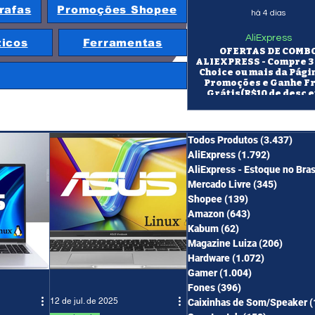
rafas
Promoções Shopee
há 4 dias
AliExpress
ticos
Ferramentas
OFERTAS DE COMB
ALIEXPRESS - Compre 3 
Choice ou mais da Pági
Promoções e Ganhe F
Grátis(R$10 de desc e
itens/R$25 de desc em 10
OS CUPONS SÃO VÁLID
COMBO
Todos Produtos
(3.437)
3.43
AliExpress
(1.792)
1.792 pos
AliExpress - Estoque no Bras
Mercado Livre
(345)
345 pos
Shopee
(139)
139 posts
Amazon
(643)
643 posts
Kabum
(62)
62 posts
Magazine Luiza
(206)
206 po
Hardware
(1.072)
1.072 post
Gamer
(1.004)
1.004 posts
Fones
(396)
396 posts
12 de jul. de 2025
Caixinhas de Som/Speaker
(