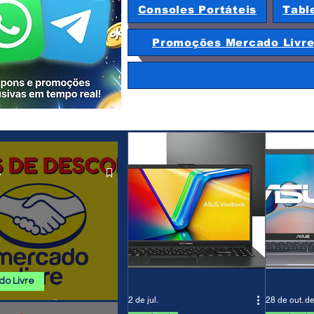
Consoles Portáteis
Tabl
Promoções Mercado Livr
.
o Livre
2 de jul.
28 de out. d
 E PROMOÇÕES