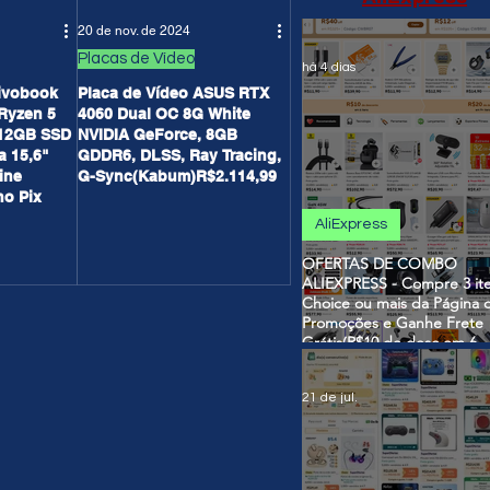
20 de nov. de 2024
Placas de Vídeo
há 4 dias
ivobook
Placa de Vídeo ASUS RTX
Ryzen 5
4060 Dual OC 8G White
12GB SSD
NVIDIA GeForce, 8GB
a 15,6"
GDDR6, DLSS, Ray Tracing,
ine
G-Sync(Kabum)R$2.114,99
no Pix
AliExpress
OFERTAS DE COMBO
ALIEXPRESS - Compre 3 it
Choice ou mais da Página 
Promoções e Ganhe Frete
Grátis(R$10 de desc em 6
itens/R$25 de desc em 10 i
OS CUPONS SÃO VÁLIDO
21 de jul.
COMBO