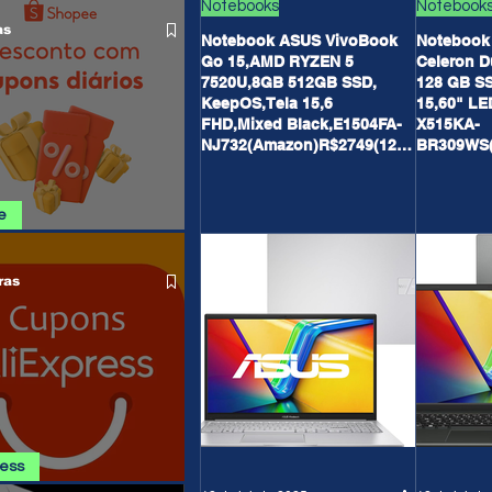
O LIVRE
Notebooks
Notebook
as
Notebook ASUS VivoBook
Notebook
Go 15,AMD RYZEN 5
Celeron D
7520U,8GB 512GB SSD,
128 GB S
KeepOS,Tela 15,6
15,60" LED
FHD,Mixed Black,E1504FA-
X515KA-
NJ732(Amazon)R$2749(12X
BR309WS(
Sem Juros)(21X Sem Juros
85 no Pix
no Cartão Amazon)
e
SHOPEE 08/08
ras
ress