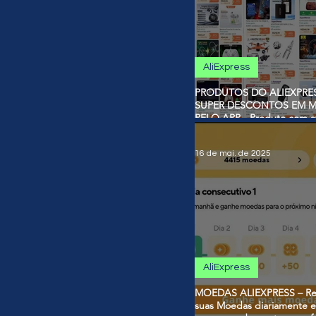
AliExpress
PRODUTOS DO ALIEXPRE
SUPER DESCONTOS EM 
PELO APP - Produto com a
de desconto usando Moed
16 de mai. de 2025
AliExpress
MOEDAS ALIEXPRESS – R
suas Moedas diariamente e