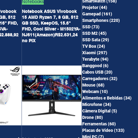
Smartwatch
(158)
158 posts
Notebooks
Projetor
(44)
44 posts
ivobook
Notebook ASUS Vivobook
Gamepad
(161)
161 posts
 GB, 512
15 AMD Ryzen 7, 8 GB, 512
Smartphones
(220)
220 post
6'' FHD,
GB SSD, KeepOS, 15.6''
SSD
(73)
73 posts
5VA-
FHD, Cool Silver - M1502YA-
SSD M2
(45)
45 posts
2.888,92
NJ611(Amazon)R$2.631,24
SSD Sata
(29)
29 posts
no PIX
TV Box
(24)
24 posts
Xiaomi
(297)
297 posts
Terabyte
(94)
94 posts
Banggood
(6)
6 posts
Cabos USB
(20)
20 posts
Carregadores
(32)
32 posts
Mouse
(68)
68 posts
Webcam
(10)
10 posts
Alimentos e Bebidas
(34)
34 
Microfone
(34)
34 posts
Câmera Digital
(5)
5 posts
Drone
(80)
80 posts
Ferramentas
(60)
60 posts
Placas de Vídeo
(133)
133 po
Mini PC
(7)
7 posts