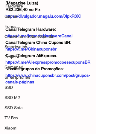
(Magazine Luiza)
Hardware
R$2.236,40 no Pix
Gamer
https://divulgador.magalu.com/0IpkR3Xl
Fones
Canal Telegram Hardware: 
https://t.me/ImportaHardwareCanal
Caixinhas de Som/Speaker
Canal Telegram China Cupons BR: 
Smartwatch
https://t.me/Chinacuponsbr
Canal Telegram AliExpress: 
Projetor
https://t.me/AliexpresspromocoesecuponsBR
Gamepad
Nossos grupos de Promoções: 
https://www.chinacuponsbr.com/post/grupos-
Smartphones
canais-páginas
SSD
SSD M2
SSD Sata
TV Box
Xiaomi