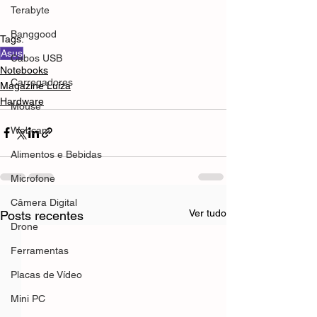
Terabyte
Banggood
Tags:
Asus
Cabos USB
Notebooks
Carregadores
Magazine Luiza
Hardware
Mouse
Webcam
Alimentos e Bebidas
Microfone
Câmera Digital
Ver tudo
Posts recentes
Drone
Ferramentas
Placas de Vídeo
Mini PC