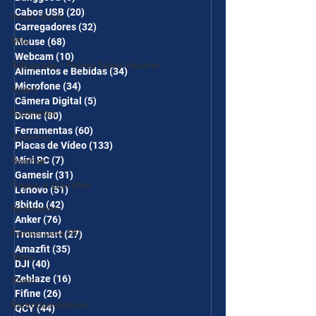
Cabos USB
(20)
20 posts
Power Bank
Carregadores
(32)
32 posts
Mifa
Mouse
(68)
68 posts
Webcam
(10)
10 posts
AliExpress - Promo Novo Usuário
Alimentos e Bebidas
(34)
34 posts
Microfone
(34)
34 posts
Jogos
Câmera Digital
(5)
5 posts
Gabinetes
Drone
(80)
80 posts
Ferramentas
(60)
60 posts
Cadeiras
Placas de Vídeo
(133)
133 posts
Mini PC
(7)
7 posts
Realme
Gamesir
(31)
31 posts
Copos e Garrafas
Lenovo
(51)
51 posts
8bitdo
(42)
42 posts
Notebooks
Anker
(76)
76 posts
Fontes para PC
Tronsmart
(27)
27 posts
Amazfit
(35)
35 posts
Temu
DJI
(40)
40 posts
Zeblaze
(16)
16 posts
Shein
Fifine
(26)
26 posts
Eletrodomésticos
QCY
(44)
44 posts