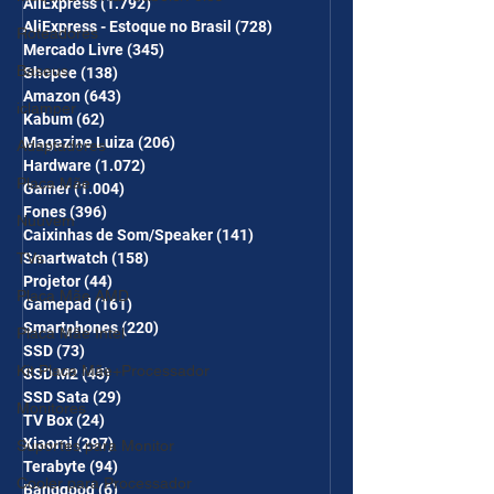
AliExpress
(1.792)
1.792 posts
CUPONS SÃO VÁLIDOS NO
AliExpress - Estoque no Brasil
(728)
728 posts
Roteadores
COMBO
Mercado Livre
(345)
345 posts
Baseus
Shopee
(138)
138 posts
Amazon
(643)
643 posts
iclamper
Kabum
(62)
62 posts
Magazine Luiza
(206)
206 posts
Adaptadores
Hardware
(1.072)
1.072 posts
Placa Mãe
Gamer
(1.004)
1.004 posts
Fones
(396)
396 posts
Nuuvem
Caixinhas de Som/Speaker
(141)
141 posts
Smartwatch
(158)
158 posts
TVs
Projetor
(44)
44 posts
Placa Mãe AMD
Gamepad
(161)
161 posts
Smartphones
(220)
220 posts
Placa Mãe Intel
SSD
(73)
73 posts
Kit Placa Mãe+Processador
SSD M2
(45)
45 posts
SSD Sata
(29)
29 posts
Monitores
TV Box
(24)
24 posts
Xiaomi
(297)
297 posts
Suportes para Monitor
Terabyte
(94)
94 posts
Cooler para Processador
Banggood
(6)
6 posts