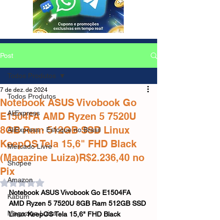
Post
Todos Produtos
7 de dez. de 2024
Todos Produtos
Notebook ASUS Vivobook Go
AliExpress
E1504FA AMD Ryzen 5 7520U
8GB Ram 512GB SSD Linux
AliExpress - Estoque no Brasil
KeepOS Tela 15,6" FHD Black
Mercado Livre
(Magazine Luiza)R$2.236,40 no
Shopee
Pix
Amazon
Avaliado com NaN de 5 estrelas.
Notebook ASUS Vivobook Go E1504FA 
Kabum
AMD Ryzen 5 7520U 8GB Ram 512GB SSD 
Magazine Luiza
Linux KeepOS Tela 15,6" FHD Black 