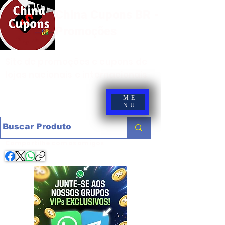
China Cupons BR -
Promoções
Site de promoções e cupons de
lojas nacionais e internacionais
ME
NU
Compartilhe com os amigos