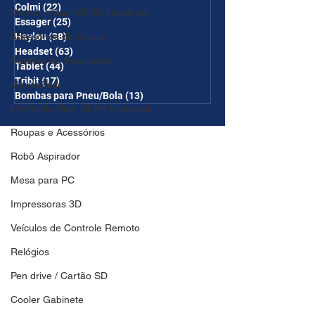
Colmi
(22)
22 posts
Memória Ram DDR5 Notebook
Essager
(25)
25 posts
Haylou
(38)
38 posts
Acessórios de Celular
Headset
(63)
63 posts
Câmera de Segurança
Tablet
(44)
44 posts
Tribit
(17)
17 posts
MousePads
Bombas para Pneu/Bola
(13)
13 posts
Memórtia Ram DDR4 Notebook
Roupas e Acessórios
Robô Aspirador
Mesa para PC
Impressoras 3D
Veículos de Controle Remoto
Relógios
Pen drive / Cartão SD
Cooler Gabinete