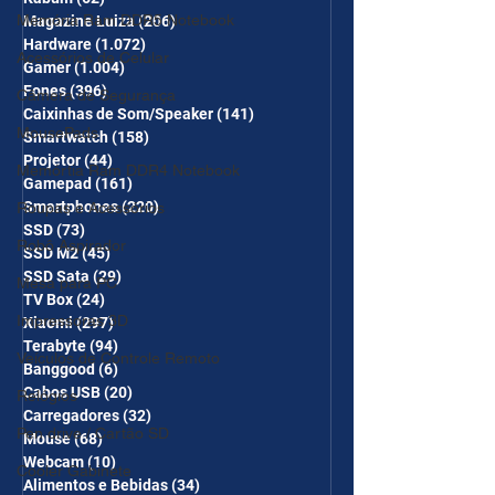
Memória Ram DDR5 Notebook
Magazine Luiza
(206)
206 posts
Hardware
(1.072)
1.072 posts
Acessórios de Celular
Gamer
(1.004)
1.004 posts
Fones
(396)
396 posts
Câmera de Segurança
Caixinhas de Som/Speaker
(141)
141 posts
MousePads
Smartwatch
(158)
158 posts
Projetor
(44)
44 posts
Memórtia Ram DDR4 Notebook
Gamepad
(161)
161 posts
Smartphones
(220)
220 posts
Roupas e Acessórios
SSD
(73)
73 posts
Robô Aspirador
SSD M2
(45)
45 posts
SSD Sata
(29)
29 posts
Mesa para PC
TV Box
(24)
24 posts
Impressoras 3D
Xiaomi
(297)
297 posts
Terabyte
(94)
94 posts
Veículos de Controle Remoto
Banggood
(6)
6 posts
Cabos USB
(20)
20 posts
Relógios
Carregadores
(32)
32 posts
Pen drive / Cartão SD
Mouse
(68)
68 posts
Webcam
(10)
10 posts
Cooler Gabinete
Alimentos e Bebidas
(34)
34 posts