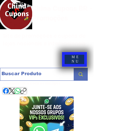
China Cupons BR -
Promoções
Site de promoções e cupons de
lojas nacionais e internacionais
ME
NU
Compartilhe com os amigos