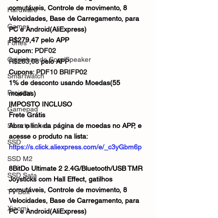
comutáveis, Controle de movimento, 8 
Hardware
Velocidades, Base de Carregamento, para 
Gamer
PC e Android(AliExpress)
R$279,47 pelo APP
Fones
Cupom: 
PDF02
Caixinhas de Som/Speaker
R$283,08
 pelo APP
Cupons: 
PDF10 BRIFP02
Smartwatch
1% de desconto usando Moedas(55 
Projetor
moedas)
IMPOSTO INCLUSO
Gamepad
Frete Grátis
Smartphones
Abra o link da página de moedas no APP, e 
acesse o produto na lista: 
SSD
https://s.click.aliexpress.com/e/_c3yGbm6p
SSD M2
8BitDo Ultimate 2 2.4G/Bluetooth/USB TMR 
SSD Sata
Joysticks com Hall Effect, gatilhos 
comutáveis, Controle de movimento, 8 
TV Box
Velocidades, Base de Carregamento, para 
Xiaomi
PC e Android(AliExpress)