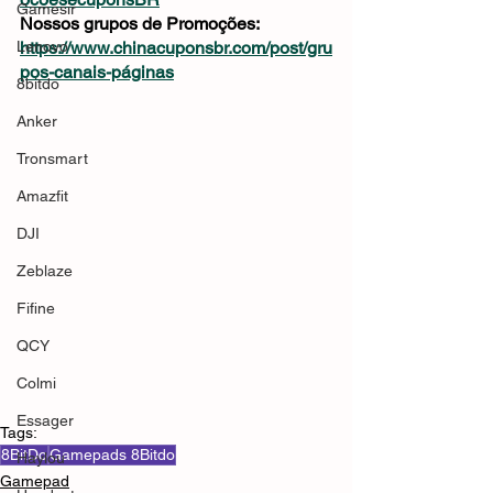
Gamesir
Nossos grupos de Promoções: 
Lenovo
https://www.chinacuponsbr.com/post/gru
pos-canais-páginas
8bitdo
Anker
Tronsmart
Amazfit
DJI
Zeblaze
Fifine
QCY
Colmi
Essager
Tags:
8BitDo
Gamepads 8Bitdo
Haylou
Gamepad