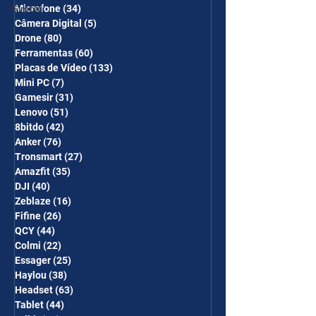
Gimbal
Microfone
(34)
34 posts
Câmera Digital
(5)
5 posts
Drone
(80)
80 posts
Ferramentas
(60)
60 posts
Placas de Vídeo
(133)
133 posts
Mini PC
(7)
7 posts
Gamesir
(31)
31 posts
Lenovo
(51)
51 posts
8bitdo
(42)
42 posts
Anker
(76)
76 posts
Tronsmart
(27)
27 posts
Amazfit
(35)
35 posts
DJI
(40)
40 posts
Zeblaze
(16)
16 posts
Fifine
(26)
26 posts
QCY
(44)
44 posts
Colmi
(22)
22 posts
Essager
(25)
25 posts
Haylou
(38)
38 posts
Headset
(63)
63 posts
Tablet
(44)
44 posts