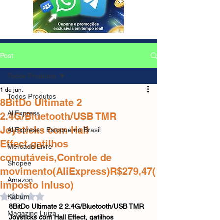
Post
Todos Produtos
1 de jun.
Todos Produtos
8BitDo Ultimate 2
AliExpress
2.4G/Bluetooth/USB TMR
Joysticks com Hall
AliExpress - Estoque no Brasil
Effect,gatilhos
Mercado Livre
comutáveis,Controle de
Shopee
movimento(AliExpress)R$279,47(
Amazon
imposto inluso)
Avaliado com NaN de 5 estrelas.
Kabum
8BitDo Ultimate 2 2.4G/Bluetooth/USB TMR 
Magazine Luiza
Joysticks com Hall Effect, gatilhos 