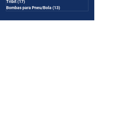
Tribit
(17)
17 posts
Bombas para Pneu/Bola
(13)
13 posts