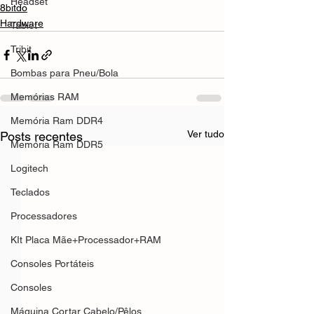
Headset
8bitdo
Hardware
Tablet
Tribit
Bombas para Pneu/Bola
Memórias RAM
Memória Ram DDR4
Ver tudo
Posts recentes
Memória Ram DDR5
Logitech
Teclados
Processadores
KIt Placa Mãe+Processador+RAM
Consoles Portáteis
Consoles
Máquina Cortar Cabelo/Pêlos