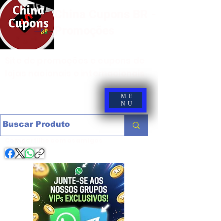
China Cupons BR -
Promoções
Site de promoções e cupons de
lojas nacionais e internacionais
ME
NU
Compartilhe com os amigos