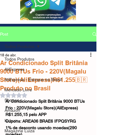
Post
Todos Produtos
18 de abr.
Todos Produtos
Ar Condicionado Split Britânia
AliExpress
9000 BTUs Frio - 220V(Magalu
Store)(AliExpress)R$1.255🇧🇷
AliExpress - Estoque no Brasil
Produto no Brasil
Mercado Livre
Avaliado com NaN de 5 estrelas.
Shopee
Ar Condicionado Split Britânia 9000 BTUs 
Frio - 220V(Magalu Store)(AliExpress)
Amazon
R$1.255,15 pelo APP
Kabum
Cupons: AREA06 BRAE6 IFPQSYRG
1% de desconto usando moedas(290 
Magazine Luiza
moedas)