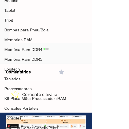
Headset
Tablet
Tribit
Bombas para Pneu/Bola
Memórias RAM
Memória Ram DDR4
Memória Ram DDR5
Logitech
Comentários
0.0 / 5 (0)
Teclados
Processadores
Comente e avalie
Xiaomi Amazfit Bip 6
KIt Placa Mãe+Processador+RAM
Ugreen Dots Tr
Smartwatch, Tela
Earbuds(AliExp
AmoLED 1,97,Monitor
Consoles Portáteis
IMPOSTO INC
Cardíaco,
Consoles
GPS(AliExpress)R$543,24
🇧🇷Produto no Brasil
Máquina Cortar Cabelo/Pêlos