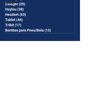
Gimbal
Essager
(25)
25 posts
Haylou
(38)
38 posts
Headset
(63)
63 posts
Tablet
(44)
44 posts
Tribit
(17)
17 posts
Bombas para Pneu/Bola
(13)
13 posts