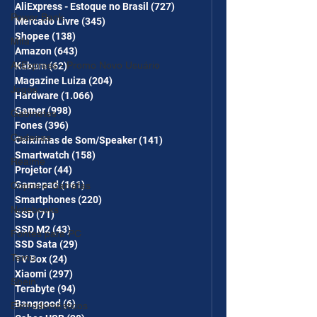
AliExpress - Estoque no Brasil
(727)
727 posts
COMBO
Power Bank
Mercado Livre
(345)
345 posts
Shopee
(138)
138 posts
Mifa
Amazon
(643)
643 posts
AliExpress - Promo Novo Usuário
Kabum
(62)
62 posts
Magazine Luiza
(204)
204 posts
Jogos
Hardware
(1.066)
1.066 posts
Gamer
(998)
998 posts
Gabinetes
Fones
(396)
396 posts
Cadeiras
Caixinhas de Som/Speaker
(141)
141 posts
Smartwatch
(158)
158 posts
Realme
Projetor
(44)
44 posts
Gamepad
(161)
161 posts
Copos e Garrafas
Smartphones
(220)
220 posts
Notebooks
SSD
(71)
71 posts
SSD M2
(43)
43 posts
Fontes para PC
SSD Sata
(29)
29 posts
Temu
TV Box
(24)
24 posts
Xiaomi
(297)
297 posts
Shein
Terabyte
(94)
94 posts
Banggood
(6)
6 posts
Eletrodomésticos