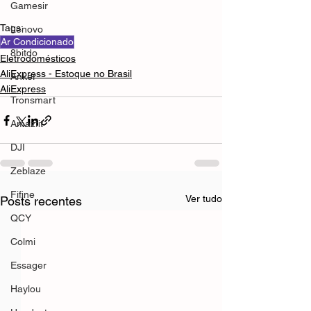
Gamesir
Tags:
Lenovo
Ar Condicionado
8bitdo
Eletrodomésticos
AliExpress - Estoque no Brasil
Anker
AliExpress
Tronsmart
Amazfit
DJI
Zeblaze
Fifine
Ver tudo
Posts recentes
QCY
Colmi
Essager
Haylou