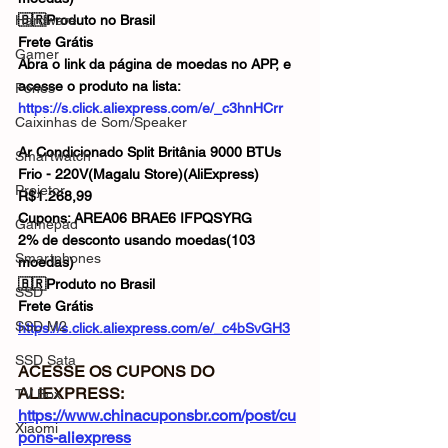
Hardware
🇧🇷Produto no Brasil 
Frete Grátis
Gamer
Abra o link da página de moedas no APP, e 
acesse o produto na lista: 
Fones
https://s.click.aliexpress.com/e/_c3hnHCrr
Caixinhas de Som/Speaker
Ar Condicionado Split Britânia 9000 BTUs 
Smartwatch
Frio - 220V(Magalu Store)(AliExpress)
Projetor
R$1.268,99
Cupons: AREA06 BRAE6 IFPQSYRG
Gamepad
2% de desconto usando moedas(103 
Smartphones
moedas)
🇧🇷Produto no Brasil 
SSD
Frete Grátis
SSD M2
https://s.click.aliexpress.com/e/_c4bSvGH3
SSD Sata
ACESSE OS CUPONS DO 
ALIEXPRESS: 
TV Box
https://www.chinacuponsbr.com/post/cu
Xiaomi
pons-aliexpress