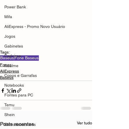
Power Bank
Mifa
AliExpress - Promo Novo Usuário
Jogos
Gabinetes
Tags:
Cadeiras
Baseus
Fone Baseus
Fones
Realme
AliExpress
Copos e Garrafas
Baseus
Notebooks
Fontes para PC
Temu
Shein
Ver tudo
Posts recentes
Eletrodomésticos