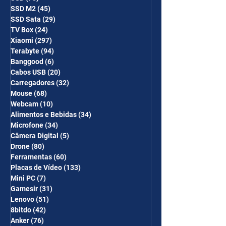
SSD M2
(45)
45 posts
SSD Sata
(29)
29 posts
TV Box
(24)
24 posts
Xiaomi
(297)
297 posts
Terabyte
(94)
94 posts
Banggood
(6)
6 posts
Cabos USB
(20)
20 posts
Carregadores
(32)
32 posts
Mouse
(68)
68 posts
Webcam
(10)
10 posts
Alimentos e Bebidas
(34)
34 posts
Microfone
(34)
34 posts
Câmera Digital
(5)
5 posts
Drone
(80)
80 posts
Ferramentas
(60)
60 posts
Placas de Vídeo
(133)
133 posts
Mini PC
(7)
7 posts
Gamesir
(31)
31 posts
Lenovo
(51)
51 posts
8bitdo
(42)
42 posts
Anker
(76)
76 posts