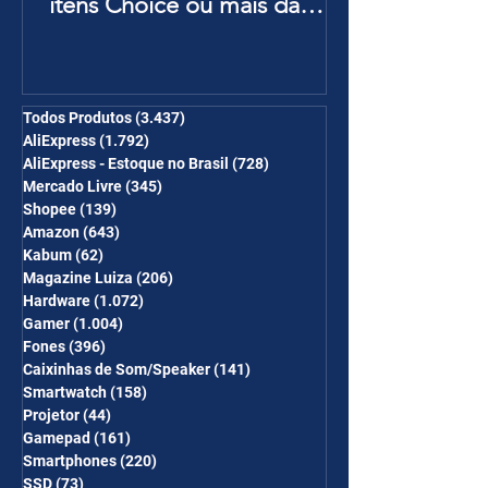
itens Choice ou mais da
Página de Promoções e
Ganhe Frete Grátis(R$10 de
desc em 6 itens/R$25 de
desc em 10 itens) OS
Todos Produtos
(3.437)
3.437 posts
AliExpress
(1.792)
1.792 posts
CUPONS SÃO VÁLIDOS NO
AliExpress - Estoque no Brasil
(728)
728 posts
COMBO
Mercado Livre
(345)
345 posts
Shopee
(139)
139 posts
Amazon
(643)
643 posts
Kabum
(62)
62 posts
Magazine Luiza
(206)
206 posts
Hardware
(1.072)
1.072 posts
Gamer
(1.004)
1.004 posts
Fones
(396)
396 posts
Caixinhas de Som/Speaker
(141)
141 posts
Smartwatch
(158)
158 posts
Projetor
(44)
44 posts
Gamepad
(161)
161 posts
Smartphones
(220)
220 posts
SSD
(73)
73 posts