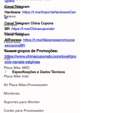
upons
Canal Telegram 
Roteadores
Hardware: 
https://t.me/ImportaHardwareCan
Baseus
al
Canal Telegram China Cupons 
iclamper
BR: 
https://t.me/Chinacuponsbr
Adaptadores
Canal Telegram 
AliExpress: 
https://t.me/Aliexpresspromocoe
Placa Mãe
secuponsBR
Nuuvem
grupos de Promoções: 
Nossos 
https://www.chinacuponsbr.com/post/gru
TVs
pos-canais-páginas
Placa Mãe AMD
Especificações e Dados Técnicos
Placa Mãe Intel
Kit Placa Mãe+Processador
Monitores
Suportes para Monitor
Cooler para Processador