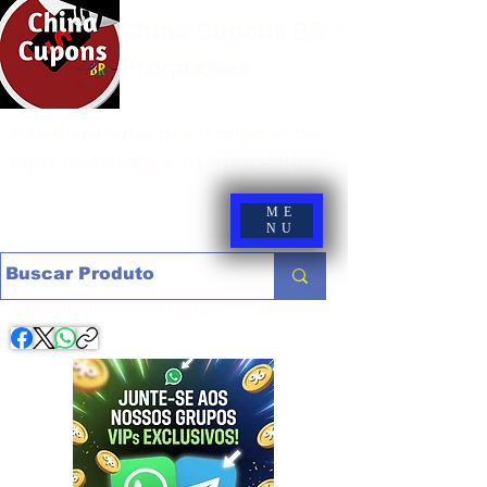
China Cupons BR -
Promoções
Site de promoções e cupons de
lojas nacionais e internacionais
ME
NU
Compartilhe com os amigos