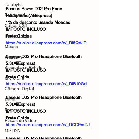
Terabyte
Baseus Bowie D02 Pro Fone 
Banggood
Headphone(AliExpress)
1% de desconto usando Moedas
Cabos USB
IMPOSTO INCLUSO
Carregadores
Frete Grátis 
https://s.click.aliexpress.com/e/_Dl5QdJP
Mouse
Baseus D02 Pro Headphone Bluetooth 
Webcam
5.3(AliExpress)
Alimentos e Bebidas
IMPOSTO INCLUSO
Frete Grátis
Microfone
https://s.click.aliexpress.com/e/_DlB10Gd
Câmera Digital
Baseus D02 Pro Headphone Bluetooth 
Drone
5.3(AliExpress)
Ferramentas
IMPOSTO INCLUSO
Frete Grátis 
Placas de Vídeo
https://s.click.aliexpress.com/e/_DCD9mDJ
Mini PC
Baseus D02 Pro Headphone Bluetooth 