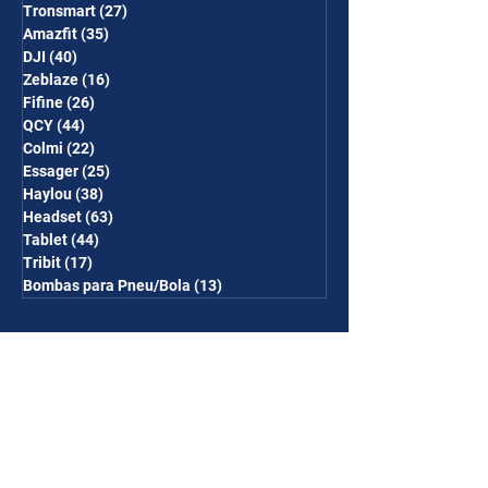
Tronsmart
(27)
27 posts
Amazfit
(35)
35 posts
DJI
(40)
40 posts
Zeblaze
(16)
16 posts
Fifine
(26)
26 posts
QCY
(44)
44 posts
Colmi
(22)
22 posts
Essager
(25)
25 posts
Haylou
(38)
38 posts
Headset
(63)
63 posts
Tablet
(44)
44 posts
Tribit
(17)
17 posts
Bombas para Pneu/Bola
(13)
13 posts