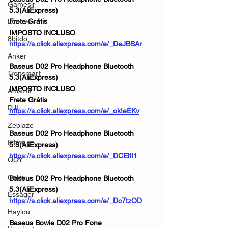
Gamesir
5.3(AliExpress)
Lenovo
Frete Grátis
IMPOSTO INCLUSO
8bitdo
https://s.click.aliexpress.com/e/_DeJBSAr
Anker
Baseus D02 Pro Headphone Bluetooth 
Tronsmart
5.3(AliExpress)
IMPOSTO INCLUSO
Amazfit
Frete Grátis
DJI
https://s.click.aliexpress.com/e/_okIeEKv
Zeblaze
Baseus D02 Pro Headphone Bluetooth 
Fifine
5.3(AliExpress)
https://s.click.aliexpress.com/e/_DCElfI1
QCY
Colmi
Baseus D02 Pro Headphone Bluetooth 
5.3(AliExpress)
Essager
https://s.click.aliexpress.com/e/_Dc7tzOD
Haylou
Baseus Bowie D02 Pro Fone 