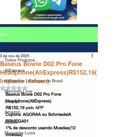
Post
Todos Produtos
3 de nov. de 2025
Todos Produtos
Baseus Bowie D02 Pro Fone
AliExpress
Headphone(AliExpress)R$152,19(
Imposto incluso)
AliExpress - Estoque no Brasil
Avaliado com NaN de 5 estrelas.
Mercado Livre
Baseus Bowie D02 Pro Fone 
Headphone(AliExpress)
Shopee
R$152,19 
pelo APP
Amazon
Cupons: AGORAA ou SchmiedelA 
BRMEGA01
Kabum
1% de desconto usando Moedas
(12 
Magazine Luiza
moedas)