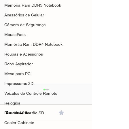
Memória Ram DDR5 Notebook
Acessórios de Celular
Câmera de Segurança
MousePads
Memórtia Ram DDR4 Notebook
Roupas e Acessórios
Robô Aspirador
Mesa para PC
Impressoras 3D
Veículos de Controle Remoto
Relógios
Comentários
0.0 / 5 (0)
Pen drive / Cartão SD
Cooler Gabinete