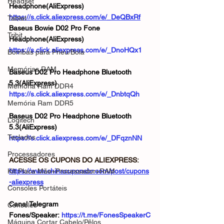
Headset
Headphone(AliExpress)
https://s.click.aliexpress.com/e/_DeQBxRf
Tablet
Baseus Bowie D02 Pro Fone 
Tribit
Headphone(AliExpress)
https://s.click.aliexpress.com/e/_DnoHQx1
Bombas para Pneu/Bola
Memórias RAM
Baseus D02 Pro Headphone Bluetooth 
5.3(AliExpress)
Memória Ram DDR4
https://s.click.aliexpress.com/e/_DnbtqQh
Memória Ram DDR5
Baseus D02 Pro Headphone Bluetooth 
Logitech
5.3(AliExpress)
Teclados
https://s.click.aliexpress.com/e/_DFqznNN
Processadores
ACESSE OS CUPONS DO ALIEXPRESS: 
KIt Placa Mãe+Processador+RAM
https://www.chinacuponsbr.com/post/cupons
-aliexpress
Consoles Portáteis
Canal Telegram 
Consoles
Fones/Speaker: 
https://t.me/FonesSpeakerC
Máquina Cortar Cabelo/Pêlos