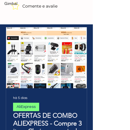
Gimbal
Comente e avalie
AliExpress - Calendário
Mifa A90 Speak
de Campanha AGOSTO
Preto(AliExpres
2026
R$263,09🇧🇷Pr
Brasil
há 5 dias
AliExpress
OFERTAS DE COMBO
ALIEXPRESS - Compre 3