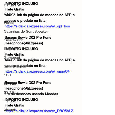
IMPOSTO INCLUSO
Hardware
Frete Grátis
Gamer
Abra o link da página de moedas no APP, e 
acesse o produto na lista: 
Fones
https://s.click.aliexpress.com/e/_opFlkos
Caixinhas de Som/Speaker
Baseus Bowie D02 Pro Fone 
Smartwatch
Headphone(AliExpress)
Projetor
IMPOSTO INCLUSO
Frete Grátis
Gamepad
Abra o link da página de moedas no APP, e 
acesse o produto na lista: 
Smartphones
https://s.click.aliexpress.com/e/_omioC4i
SSD
Baseus Bowie D02 Pro Fone 
SSD M2
Headphone(AliExpress)
SSD Sata
1% de desconto usando Moedas
IMPOSTO INCLUSO
TV Box
Frete Grátis
Xiaomi
https://s.click.aliexpress.com/e/_DBO5bLZ