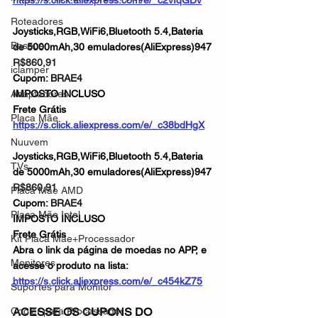
https://s.click.aliexpress.com/e/_c2vIqGDv
Roteadores
Joysticks,RGB,WiFi6,Bluetooth 5.4,Bateria 
Baseus
de 5000mAh,30 emuladores(AliExpress)947
R$860,91
iclamper
Cupom: 
BRAE4
Adaptadores
IMPOSTO INCLUSO
Frete Grátis
Placa Mãe
https://s.click.aliexpress.com/e/_c38bdHgX
Nuuvem
Joysticks,RGB,WiFi6,Bluetooth 5.4,Bateria 
TVs
de 5000mAh,30 emuladores(AliExpress)947
R$860,91
Placa Mãe AMD
Cupom: 
BRAE4
Placa Mãe Intel
IMPOSTO INCLUSO
Frete Grátis
Kit Placa Mãe+Processador
Abra o link da página de moedas no APP, e 
Monitores
acesse o produto na lista: 
https://s.click.aliexpress.com/e/_c454kZ75
Suportes para Monitor
Cooler para Processador
ACESSE OS CUPONS DO 