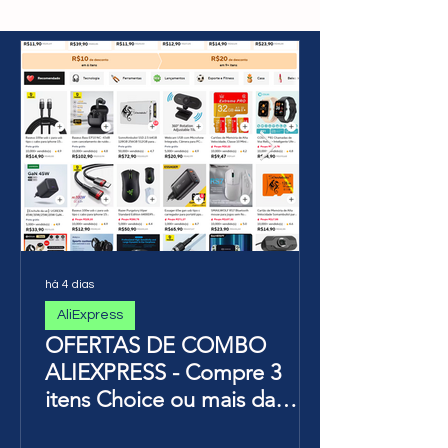
5(Amazon)R$373,42 no
Pix // R$404,91 em 12X
há 4 dias
AliExpress
OFERTAS DE COMBO
ALIEXPRESS - Compre 3
itens Choice ou mais da
Página de Promoções e