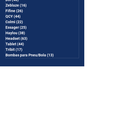
Zeblaze
(16)
16 posts
Fifine
(26)
26 posts
QCY
(44)
44 posts
Colmi
(22)
22 posts
Essager
(25)
25 posts
Haylou
(38)
38 posts
Headset
(63)
63 posts
Tablet
(44)
44 posts
Tribit
(17)
17 posts
Bombas para Pneu/Bola
(13)
13 posts