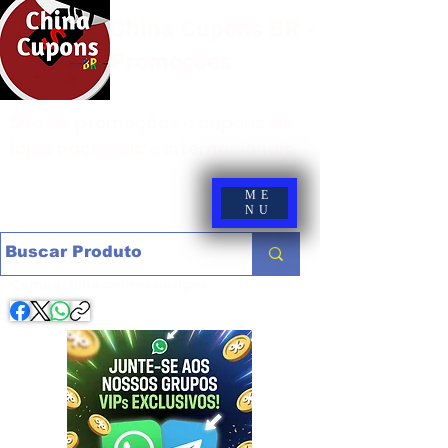
China Cupons BR -
Promoções
Site de promoções e cupons de
lojas nacionais e internacionais
ME
NU
Compartilhe com os amigos