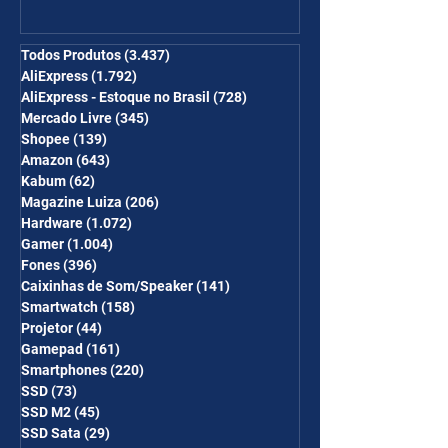
Ganhe Frete Grátis(R$10 de
desc em 6 itens/R$25 de
desc em 10 itens) OS
Todos Produtos
(3.437)
3.437 posts
AliExpress
(1.792)
1.792 posts
CUPONS SÃO VÁLIDOS NO
AliExpress - Estoque no Brasil
(728)
728 posts
COMBO
Mercado Livre
(345)
345 posts
Shopee
(139)
139 posts
Amazon
(643)
643 posts
Kabum
(62)
62 posts
Magazine Luiza
(206)
206 posts
Hardware
(1.072)
1.072 posts
Gamer
(1.004)
1.004 posts
Fones
(396)
396 posts
Caixinhas de Som/Speaker
(141)
141 posts
Smartwatch
(158)
158 posts
Projetor
(44)
44 posts
Gamepad
(161)
161 posts
Smartphones
(220)
220 posts
SSD
(73)
73 posts
SSD M2
(45)
45 posts
SSD Sata
(29)
29 posts