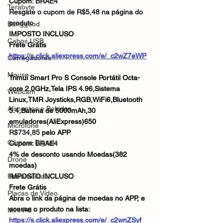
Cupom: 
BRAE4
Terabyte
Resgate o cupom de R$5,48 na página do 
produto
Banggood
IMPOSTO INCLUSO
Cabos USB
Frete Grátis
https://s.click.aliexpress.com/e/_c2wZ7eWP
Carregadores
Mouse
Trimui Smart Pro S Console Portátil Octa-
core 2.0GHz,Tela IPS 4.96,Sistema 
Webcam
Linux,TMR Joysticks,RGB,WiFi6,Bluetooth 
Alimentos e Bebidas
5.4,Bateria de 5000mAh,30 
emuladores(AliExpress)650
Microfone
R$734,85
 pelo APP
Câmera Digital
Cupom: 
BRAE4
4% de desconto usando Moedas(382 
Drone
moedas)
Ferramentas
IMPOSTO INCLUSO
Frete Grátis
Placas de Vídeo
Abra o link da página de moedas no APP, e 
acesse o produto na lista: 
Mini PC
https://s.click.aliexpress.com/e/_c2wnZSyf