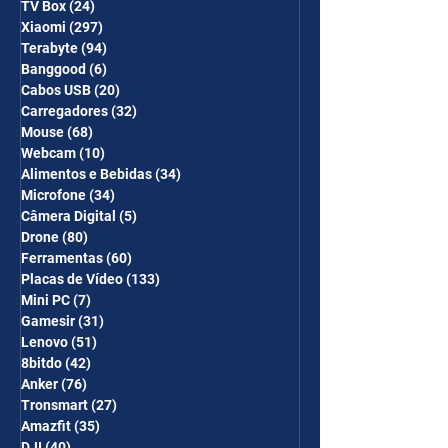
TV Box
(24)
24 posts
Xiaomi
(297)
297 posts
Terabyte
(94)
94 posts
Banggood
(6)
6 posts
Cabos USB
(20)
20 posts
Carregadores
(32)
32 posts
Mouse
(68)
68 posts
Webcam
(10)
10 posts
Alimentos e Bebidas
(34)
34 posts
Microfone
(34)
34 posts
Câmera Digital
(5)
5 posts
Drone
(80)
80 posts
Ferramentas
(60)
60 posts
Placas de Vídeo
(133)
133 posts
Mini PC
(7)
7 posts
Gamesir
(31)
31 posts
Lenovo
(51)
51 posts
8bitdo
(42)
42 posts
Anker
(76)
76 posts
Tronsmart
(27)
27 posts
Amazfit
(35)
35 posts
DJI
(40)
40 posts