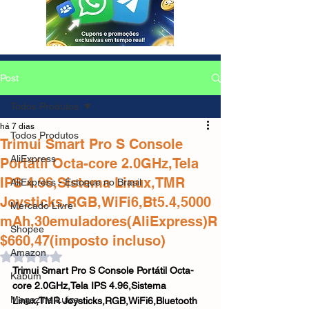
Post
Todos Produtos
há 7 dias
Todos Produtos
Trimui Smart Pro S Console
AliExpress
Portátil Octa-core 2.0GHz,Tela
IPS 4.96,Sistema Linux,TMR
AliExpress - Estoque no Brasil
Joysticks,RGB,WiFi6,Bt5.4,5000
Mercado Livre
mAh,30emuladores(AliExpress)R
Shopee
$660,47(imposto incluso)
Amazon
Avaliado com NaN de 5 estrelas.
Trimui Smart Pro S Console Portátil Octa-
Kabum
core 2.0GHz,Tela IPS 4.96,Sistema 
Magazine Luiza
Linux,TMR Joysticks,RGB,WiFi6,Bluetooth 