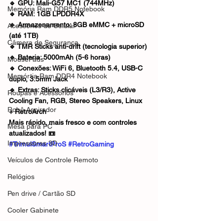
🔹 GPU: Mali-G57 MC1 (744MHz)
Memória Ram DDR5 Notebook
🔹 RAM: 1GB LPDDR4X
🔹 Armazenamento: 8GB eMMC + microSD 
Acessórios de Celular
(até 1TB)
Câmera de Segurança
🔹 TMR Sticks anti-drift (tecnologia superior)
🔹 Bateria: 5000mAh (5-6 horas)
MousePads
🔹 Conexões: WiFi 6, Bluetooth 5.4, USB-C 
Memórtia Ram DDR4 Notebook
duplo, 3.5mm Jack
🔹 Extras: Sticks clicáveis (L3/R3), Active 
Roupas e Acessórios
Cooling Fan, RGB, Stereo Speakers, Linux 
Robô Aspirador
+ RetroArch
Mais rápido, mais fresco e com controles 
Mesa para PC
atualizados! 📼
Impressoras 3D
#TrimuiSmartProS
#RetroGaming
Veículos de Controle Remoto
Relógios
Pen drive / Cartão SD
Cooler Gabinete