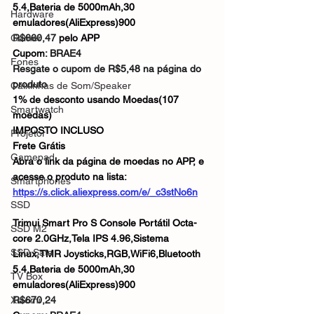
5.4,Bateria de 5000mAh,30 
Hardware
emuladores(AliExpress)900
Gamer
R$660,47
 pelo APP
Cupom: 
BRAE4
Fones
Resgate o cupom de R$5,48 na página do 
produto
Caixinhas de Som/Speaker
1% de desconto usando Moedas(107 
Smartwatch
moedas)
IMPOSTO INCLUSO
Projetor
Frete Grátis
Gamepad
Abra o link da página de moedas no APP, e 
acesse o produto na lista: 
Smartphones
https://s.click.aliexpress.com/e/_c3stNo6n
SSD
Trimui Smart Pro S Console Portátil Octa-
SSD M2
core 2.0GHz,Tela IPS 4.96,Sistema 
SSD Sata
Linux,TMR Joysticks,RGB,WiFi6,Bluetooth 
5.4,Bateria de 5000mAh,30 
TV Box
emuladores(AliExpress)900
Xiaomi
R$670,24