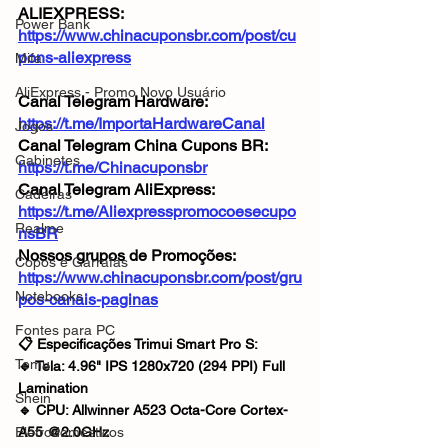
ALIEXPRESS: 
Power Bank
https://www.chinacuponsbr.com/post/cu
pons-aliexpress
Mifa
AliExpress - Promo Novo Usuário
Canal Telegram Hardware: 
https://t.me/ImportaHardwareCanal
Jogos
Canal Telegram China Cupons BR: 
Gabinetes
https://t.me/Chinacuponsbr
Canal Telegram AliExpress: 
Cadeiras
https://t.me/Aliexpresspromocoesecupo
Realme
nsBR
Nossos grupos de Promoções: 
Copos e Garrafas
https://www.chinacuponsbr.com/post/gru
Notebooks
pos-canais-paginas
Fontes para PC
📋 Especificações Trimui Smart Pro S:
Temu
🔹 Tela: 4.96" IPS 1280x720 (294 PPI) Full 
Lamination
Shein
🔹 CPU: Allwinner A523 Octa-Core Cortex-
Eletrodomésticos
A55 @2.0GHz