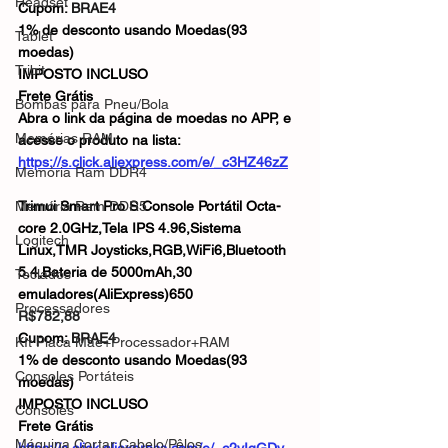
Headset
Cupom: 
BRAE4
1% de desconto usando Moedas(93 
Tablet
moedas)
Tribit
IMPOSTO INCLUSO
Frete Grátis
Bombas para Pneu/Bola
Abra o link da página de moedas no APP, e 
Memórias RAM
acesse o produto na lista: 
https://s.click.aliexpress.com/e/_c3HZ46zZ
Memória Ram DDR4
Memória Ram DDR5
Trimui Smart Pro S Console Portátil Octa-
core 2.0GHz,Tela IPS 4.96,Sistema 
Logitech
Linux,TMR Joysticks,RGB,WiFi6,Bluetooth 
5.4,Bateria de 5000mAh,30 
Teclados
emuladores(AliExpress)650
Processadores
R$782,88
Cupom: 
BRAE4
KIt Placa Mãe+Processador+RAM
1% de desconto usando Moedas(93 
Consoles Portáteis
moedas)
IMPOSTO INCLUSO
Consoles
Frete Grátis
Máquina Cortar Cabelo/Pêlos