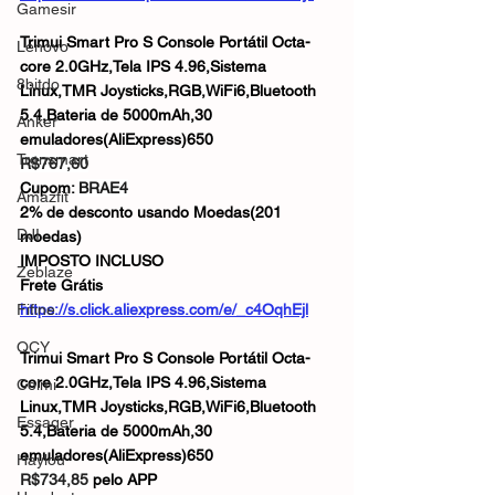
Gamesir
Trimui Smart Pro S Console Portátil Octa-
Lenovo
core 2.0GHz,Tela IPS 4.96,Sistema 
8bitdo
Linux,TMR Joysticks,RGB,WiFi6,Bluetooth 
5.4,Bateria de 5000mAh,30 
Anker
emuladores(AliExpress)650
Tronsmart
R$767,60
Cupom: 
BRAE4
Amazfit
2% de desconto usando Moedas(201 
DJI
moedas)
IMPOSTO INCLUSO
Zeblaze
Frete Grátis
Fifine
https://s.click.aliexpress.com/e/_c4OqhEjl
QCY
Trimui Smart Pro S Console Portátil Octa-
core 2.0GHz,Tela IPS 4.96,Sistema 
Colmi
Linux,TMR Joysticks,RGB,WiFi6,Bluetooth 
Essager
5.4,Bateria de 5000mAh,30 
emuladores(AliExpress)650
Haylou
R$734,85
 pelo APP