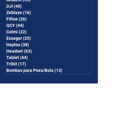
Gimbal
DJI
(40)
40 posts
Zeblaze
(16)
16 posts
Fifine
(26)
26 posts
QCY
(44)
44 posts
Colmi
(22)
22 posts
Essager
(25)
25 posts
Haylou
(38)
38 posts
Headset
(63)
63 posts
Tablet
(44)
44 posts
Tribit
(17)
17 posts
Bombas para Pneu/Bola
(13)
13 posts