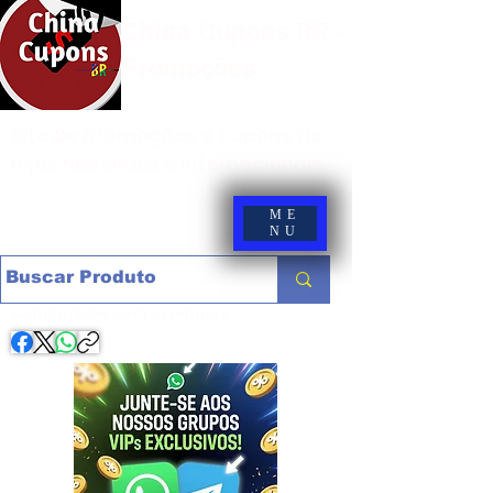
China Cupons BR -
Promoções
Site de promoções e cupons de
lojas nacionais e internacionais
ME
NU
Compartilhe com os amigos