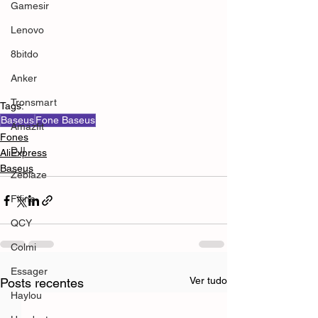
Gamesir
Lenovo
8bitdo
Anker
Tronsmart
Tags:
Baseus
Fone Baseus
Amazfit
Fones
DJI
AliExpress
Baseus
Zeblaze
Fifine
QCY
Colmi
Essager
Ver tudo
Posts recentes
Haylou