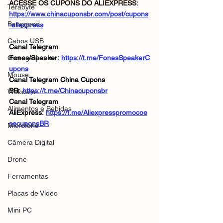
ACESSE OS CUPONS DO ALIEXPRESS: 
Terabyte
https://www.chinacuponsbr.com/post/cupons
Banggood
-aliexpress
Cabos USB
Canal Telegram 
Carregadores
Fones/Speaker: 
https://t.me/FonesSpeakerC
upons
Mouse
Canal Telegram China Cupons 
BR: 
https://t.me/Chinacuponsbr
Webcam
Canal Telegram 
Alimentos e Bebidas
AliExpress: 
https://t.me/Aliexpresspromocoe
secuponsBR
Microfone
Câmera Digital
Drone
Ferramentas
Placas de Vídeo
Mini PC