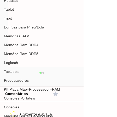
Headset
Tablet
Tribit
Bombas para Pneu/Bola
Memórias RAM
Memória Ram DDR4
Memória Ram DDR5
Logitech
Teclados
Processadores
KIt Placa Mãe+Processador+RAM
Comentários
0.0 / 5 (0)
Consoles Portáteis
Consoles
Comente e avalie
TV Box V10 co
TV Box V11 Conversor
Máquina Cortar Cabelo/Pêlos