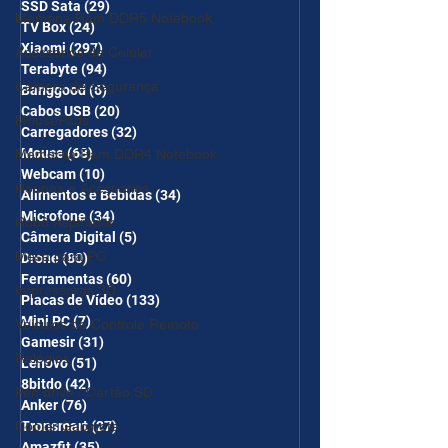
SSD Sata
(29)
29 posts
Memória Ram DDR5 Notebook
TV Box
(24)
24 posts
Xiaomi
(297)
297 posts
Acessórios de Celular
Terabyte
(94)
94 posts
Câmera de Segurança
Banggood
(6)
6 posts
Cabos USB
(20)
20 posts
MousePads
Carregadores
(32)
32 posts
Mouse
(68)
68 posts
Memórtia Ram DDR4 Notebook
Webcam
(10)
10 posts
Roupas e Acessórios
Alimentos e Bebidas
(34)
34 posts
Microfone
(34)
34 posts
Robô Aspirador
Câmera Digital
(5)
5 posts
Mesa para PC
Drone
(80)
80 posts
Ferramentas
(60)
60 posts
Impressoras 3D
Placas de Vídeo
(133)
133 posts
Mini PC
(7)
7 posts
Veículos de Controle Remoto
Gamesir
(31)
31 posts
Relógios
Lenovo
(51)
51 posts
8bitdo
(42)
42 posts
Pen drive / Cartão SD
Anker
(76)
76 posts
Cooler Gabinete
Tronsmart
(27)
27 posts
Amazfit
(35)
35 posts