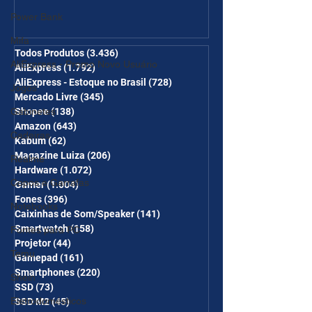
Ganhe Frete Grátis(R$10 de
Power Bank
desc em 6 itens/R$25 de
Mifa
desc em 10 itens) OS
Todos Produtos
(3.436)
3.436 posts
AliExpress - Promo Novo Usuário
AliExpress
(1.792)
1.792 posts
CUPONS SÃO VÁLIDOS NO
AliExpress - Estoque no Brasil
(728)
728 posts
Jogos
COMBO
Mercado Livre
(345)
345 posts
Gabinetes
Shopee
(138)
138 posts
Amazon
(643)
643 posts
Cadeiras
Kabum
(62)
62 posts
Magazine Luiza
(206)
206 posts
Realme
Hardware
(1.072)
1.072 posts
Copos e Garrafas
Gamer
(1.004)
1.004 posts
Fones
(396)
396 posts
Notebooks
Caixinhas de Som/Speaker
(141)
141 posts
Smartwatch
(158)
158 posts
Fontes para PC
Projetor
(44)
44 posts
Temu
Gamepad
(161)
161 posts
Smartphones
(220)
220 posts
Shein
SSD
(73)
73 posts
Eletrodomésticos
SSD M2
(45)
45 posts