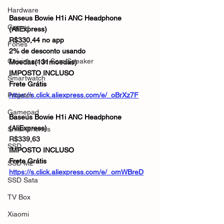
Hardware
Baseus Bowie H1i ANC Headphone 
Gamer
(AliExpress)
R$330,44 no app
Fones
2% de desconto usando 
Caixinhas de Som/Speaker
Moedas(131moedas)
IMPOSTO INCLUSO
Smartwatch
Frete Grátis
Projetor
https://s.click.aliexpress.com/e/_oBrXz7F
Gamepad
Baseus Bowie H1i ANC Headphone 
(AliExpress)
Smartphones
R$339,63
SSD
IMPOSTO INCLUSO
Frete Grátis
SSD M2
https://s.click.aliexpress.com/e/_omWBreD
SSD Sata
TV Box
Xiaomi