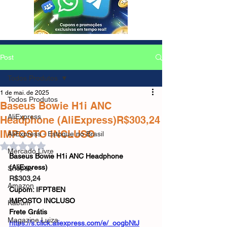
Post
Todos Produtos
1 de mai. de 2025
Todos Produtos
Baseus Bowie H1i ANC
AliExpress
Headphone (AliExpress)R$303,24
IMPOSTO INCLUSO
AliExpress - Estoque no Brasil
Avaliado com NaN de 5 estrelas.
Mercado Livre
Baseus Bowie H1i ANC Headphone 
(AliExpress)
Shopee
R$303,24 
Amazon
Cupom: IFPT8EN
IMPOSTO INCLUSO
Kabum
Frete Grátis
Magazine Luiza
https://s.click.aliexpress.com/e/_oogbNtJ