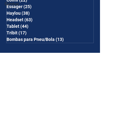
Colmi
(22)
22 posts
Gimbal
Essager
(25)
25 posts
Haylou
(38)
38 posts
Headset
(63)
63 posts
Tablet
(44)
44 posts
Tribit
(17)
17 posts
Bombas para Pneu/Bola
(13)
13 posts