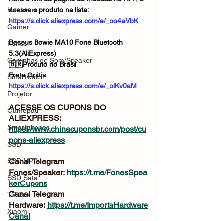
Hardware
acesse o produto na lista: 
https://s.click.aliexpress.com/e/_oo4aVbK
Gamer
Baseus Bowie MA10 Fone Bluetooth 
Fones
5.3(AliExpress)
Caixinhas de Som/Speaker
🇧🇷Produto no Brasil
Frete Grátis
Smartwatch
https://s.click.aliexpress.com/e/_olKv0aM
Projetor
ACESSE OS CUPONS DO 
Gamepad
ALIEXPRESS: 
Smartphones
https://www.chinacuponsbr.com/post/cu
pons-aliexpress
SSD
SSD M2
Canal Telegram 
Fones/Speaker: 
https://t.me/FonesSpea
SSD Sata
kerCupons
Canal Telegram 
TV Box
Hardware: 
https://t.me/ImportaHardware
Xiaomi
Canal