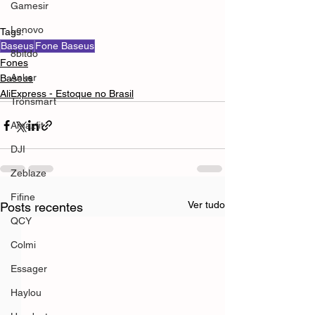
Gamesir
Lenovo
Tags:
Baseus
Fone Baseus
8bitdo
Fones
Anker
Baseus
AliExpress - Estoque no Brasil
Tronsmart
Amazfit
DJI
Zeblaze
Fifine
Ver tudo
Posts recentes
QCY
Colmi
Essager
Haylou