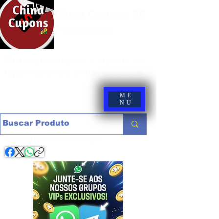
China Cupons BR -
Promoções
Site de promoções e cupons de
lojas nacionais e internacionais
ME
NU
Compartilhe com os amigos