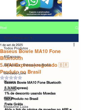
Post
Todos Produtos
1 de set. de 2025
Todos Produtos
Baseus Bowie MA10 Fone
AliExpress
Bluetooth
5.3(AliExpress)esgotado 🇧🇷
AliExpress - Estoque no Brasil
Produto no Brasil
Mercado Livre
Avaliado com NaN de 5 estrelas.
Shopee
Baseus Bowie MA10 Fone Bluetooth 
5.3(AliExpress)
Amazon
1% de desconto usando Moedas
Kabum
🇧🇷Produto no Brasil
Frete Grátis
Magazine Luiza
Abra o link da página de moedas no APP, e 