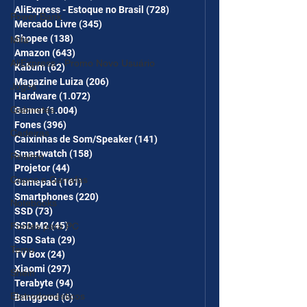
CUPONS SÃO VÁLIDOS NO
AliExpress - Estoque no Brasil
(728)
728 posts
Power Bank
COMBO
Mercado Livre
(345)
345 posts
Shopee
(138)
138 posts
Mifa
Amazon
(643)
643 posts
AliExpress - Promo Novo Usuário
Kabum
(62)
62 posts
Magazine Luiza
(206)
206 posts
Jogos
Hardware
(1.072)
1.072 posts
Gabinetes
Gamer
(1.004)
1.004 posts
Fones
(396)
396 posts
Cadeiras
Caixinhas de Som/Speaker
(141)
141 posts
Smartwatch
(158)
158 posts
Realme
Projetor
(44)
44 posts
Copos e Garrafas
Gamepad
(161)
161 posts
Smartphones
(220)
220 posts
Notebooks
SSD
(73)
73 posts
SSD M2
(45)
45 posts
Fontes para PC
SSD Sata
(29)
29 posts
Temu
TV Box
(24)
24 posts
Xiaomi
(297)
297 posts
Shein
Terabyte
(94)
94 posts
Eletrodomésticos
Banggood
(6)
6 posts