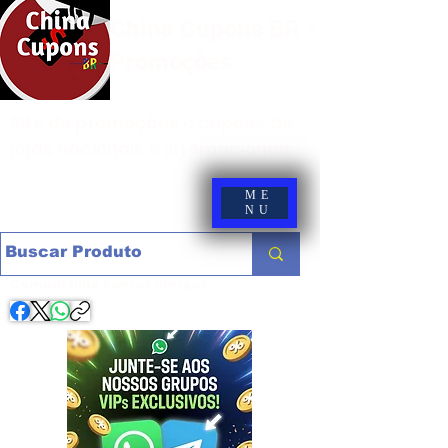
China Cupons BR -
Promoções
Site de promoções e cupons de
lojas nacionais e internacionais
ME
NU
Compartilhe com os amigos