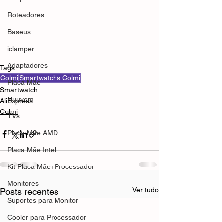
Roteadores
Baseus
iclamper
Adaptadores
Tags:
Colmi
Smartwatchs Colmi
Placa Mãe
Smartwatch
Nuuvem
AliExpress
Colmi
TVs
Placa Mãe AMD
Placa Mãe Intel
Kit Placa Mãe+Processador
Monitores
Ver tudo
Posts recentes
Suportes para Monitor
Cooler para Processador