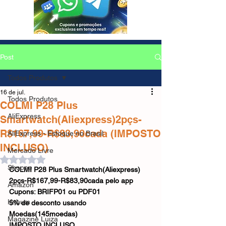
Post
Todos Produtos
16 de jul.
Todos Produtos
COLMI P28 Plus
AliExpress
Smartwatch(Aliexpress)2pçs-
R$167,99-R$83,90cada (IMPOSTO
AliExpress - Estoque no Brasil
INCLUSO)
Mercado Livre
Avaliado com NaN de 5 estrelas.
Shopee
COLMI P28 Plus Smartwatch(Aliexpress)
2pçs-R$167,99-R$83,90cada pelo app
Amazon
Cupons: BRIFP01 ou PDF01
Kabum
5% de desconto usando 
Moedas(145moedas)
Magazine Luiza
IMPOSTO INCLUSO