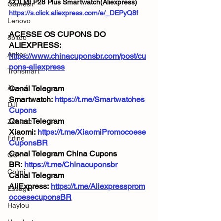
COLMI P28 Plus Smartwatch(Aliexpress)
Gamesir
https://s.click.aliexpress.com/e/_DEPyQ8f
Lenovo
ACESSE OS CUPONS DO 
8bitdo
ALIEXPRESS: 
Anker
https://www.chinacuponsbr.com/post/cu
pons-aliexpress
Tronsmart
Amazfit
Canal Telegram 
Smartwatch: 
https://t.me/Smartwatches
DJI
Cupons
Canal Telegram 
Zeblaze
Xiaomi: 
https://t.me/XiaomiPromocoese
Fifine
CuponsBR
Canal Telegram China Cupons 
QCY
BR: 
https://t.me/Chinacuponsbr
Colmi
Canal Telegram 
AliExpress: 
https://t.me/Aliexpressprom
Essager
ocoesecuponsBR
Haylou