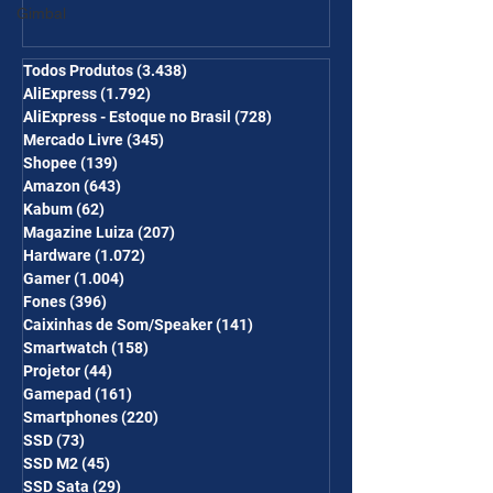
Ganhe Frete Grátis(R$10 de
Gimbal
desc em 6 itens/R$25 de
desc em 10 itens) OS
Todos Produtos
(3.438)
3.438 posts
AliExpress
(1.792)
1.792 posts
CUPONS SÃO VÁLIDOS NO
AliExpress - Estoque no Brasil
(728)
728 posts
COMBO
Mercado Livre
(345)
345 posts
Shopee
(139)
139 posts
Amazon
(643)
643 posts
Kabum
(62)
62 posts
Magazine Luiza
(207)
207 posts
Hardware
(1.072)
1.072 posts
Gamer
(1.004)
1.004 posts
Fones
(396)
396 posts
Caixinhas de Som/Speaker
(141)
141 posts
Smartwatch
(158)
158 posts
Projetor
(44)
44 posts
Gamepad
(161)
161 posts
Smartphones
(220)
220 posts
SSD
(73)
73 posts
SSD M2
(45)
45 posts
SSD Sata
(29)
29 posts