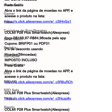
Hardware
Frete Grátis
Abra o link da página de moedas no APP, e 
Gamer
acesse o produto na lista:
https://s.click.aliexpress.com/e/_c3iHnGq1
Fones
Caixinhas de Som/Speaker
COLMI P28 Plus Smartwatch(Aliexpress)
2pçs-R$169,97-R$84,98cada pelo app
Smartwatch
Cupons: BRIFP01 ou PDF01
Projetor
2% de desconto usando 
Moedas(59moedas)
Gamepad
IMPOSTO INCLUSO
Smartphones
Frete Grátis
Abra o link da página de moedas no APP, e 
SSD
acesse o produto na lista:
SSD M2
https://s.click.aliexpress.com/e/_c3R6uRCh
SSD Sata
COLMI P28 Plus Smartwatch(Aliexpress)
TV Box
https://s.click.aliexpress.com/e/_c3Nczp8v
Xiaomi
COLMI P28 Plus Smartwatch(Aliexpress)