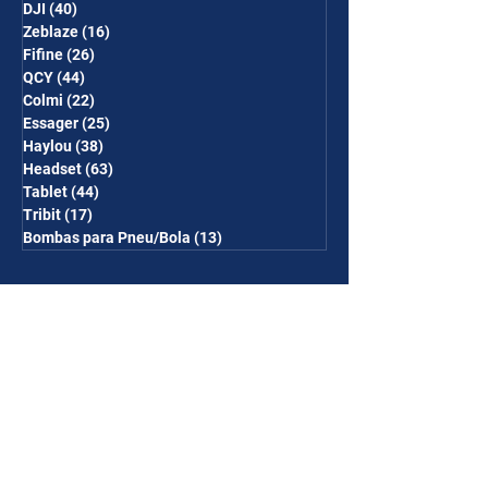
DJI
(40)
40 posts
Zeblaze
(16)
16 posts
Fifine
(26)
26 posts
QCY
(44)
44 posts
Colmi
(22)
22 posts
Essager
(25)
25 posts
Haylou
(38)
38 posts
Headset
(63)
63 posts
Tablet
(44)
44 posts
Tribit
(17)
17 posts
Bombas para Pneu/Bola
(13)
13 posts