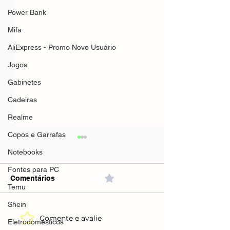
Power Bank
Mifa
AliExpress - Promo Novo Usuário
Jogos
Gabinetes
Cadeiras
Realme
Copos e Garrafas
Notebooks
Fontes para PC
Comentários
0.0 / 5 (0)
Temu
Shein
Comente e avalie
OFERTAS DE COMBO
AliExpress - Ca
Eletrodomésticos