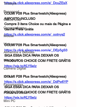
https://s.click.aliexpress.com/e/_DcuZEsX
Terabyte
Banggood
COLMI P28 Plus Smartwatch(Aliexpress)
IMPOSTO INCLUSO
Cabos USB
Compre 3 itens Choice ou mais da Página e 
Carregadores
Ganhe Frete Grátis
https://s.click.aliexpress.com/e/_ootnys2
Mouse
Webcam
COLMI P28 Plus Smartwatch(Aliexpress)
https://s.click.aliexpress.com/e/_DEp5gS3
Alimentos e Bebidas
SIGA ESSA DICA PARA DEIXAR OS 
Microfone
PRODUTOS CHOICE COM FRETE GRÁTIS
https://wix.to/KLYSeIz
Câmera Digital
Drone
COLMI P28 Plus Smartwatch(Aliexpress)
https://s.click.aliexpress.com/e/_DdPw6YP
Ferramentas
SIGA ESSA DICA PARA DEIXAR OS 
PRODUTOS CHOICE COM FRETE GRÁTIS
Placas de Vídeo
https://wix.to/KLYSeIz
Mini PC