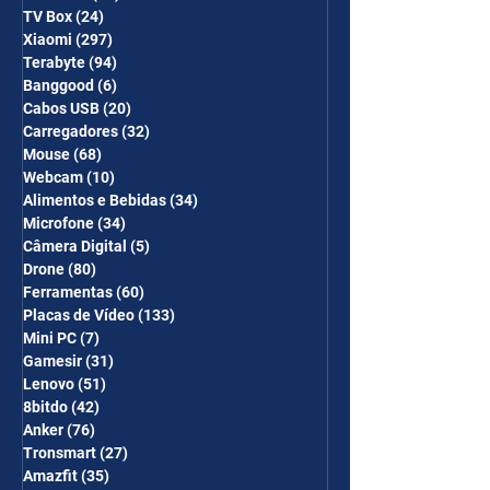
TV Box
(24)
24 posts
Xiaomi
(297)
297 posts
Terabyte
(94)
94 posts
Banggood
(6)
6 posts
Cabos USB
(20)
20 posts
Carregadores
(32)
32 posts
Mouse
(68)
68 posts
Webcam
(10)
10 posts
Alimentos e Bebidas
(34)
34 posts
Microfone
(34)
34 posts
Câmera Digital
(5)
5 posts
Drone
(80)
80 posts
Ferramentas
(60)
60 posts
Placas de Vídeo
(133)
133 posts
Mini PC
(7)
7 posts
Gamesir
(31)
31 posts
Lenovo
(51)
51 posts
8bitdo
(42)
42 posts
Anker
(76)
76 posts
Tronsmart
(27)
27 posts
Amazfit
(35)
35 posts