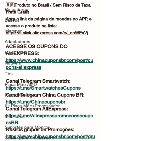
🇧🇷Produto no Brasil / Sem Risco de Taxa
Roteadores
Frete Grátis
Abra o link da página de moedas no APP, e 
Baseus
acesse o produto na lista:
iclamper
https://s.click.aliexpress.com/e/_onWExVj
Adaptadores
ACESSE OS CUPONS DO 
Placa Mãe
ALIEXPRESS: 
https://www.chinacuponsbr.com/post/cu
Nuuvem
pons-aliexpress
TVs
Canal Telegram Smartwatch: 
Placa Mãe AMD
https://t.me/SmartwatchesCupons
Canal Telegram China Cupons BR: 
Placa Mãe Intel
https://t.me/Chinacuponsbr
Kit Placa Mãe+Processador
Canal Telegram AliExpress: 
https://t.me/Aliexpresspromocoesecupo
Monitores
nsBR
Suportes para Monitor
Nossos grupos de Promoções: 
https://www.chinacuponsbr.com/post/gru
Cooler para Processador