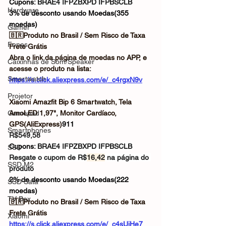
Cupons: 
BRAE4
IFPZBXPD IFPBSCLB
Hardware
3% de desconto usando Moedas(355 
moedas)
Gamer
🇧🇷Produto no Brasil / Sem Risco de Taxa
Fones
Frete Grátis
Abra o link da página de moedas no APP, e 
Caixinhas de Som/Speaker
acesse o produto na lista: 
Smartwatch
https://s.click.aliexpress.com/e/_c4rgxN9v
Projetor
Xiaomi Amazfit Bip 6 Smartwatch, Tela 
Gamepad
AmoLED 1,97", Monitor Cardíaco, 
GPS(AliExpress)
911
Smartphones
R$549,58
Cupons: 
BRAE4
IFPZBXPD IFPBSCLB
SSD
Resgate o cupom de R$
16,42
 na página do 
SSD M2
produto
2% de desconto usando Moedas(222 
SSD Sata
moedas)
TV Box
🇧🇷Produto no Brasil / Sem Risco de Taxa
Frete Grátis
Xiaomi
https://s.click.aliexpress.com/e/_c4sUjHe7