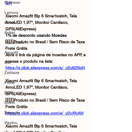
Gamesir
G1l
Lenovo
Xiaomi Amazfit Bip 6 Smartwatch, Tela 
8bitdo
AmoLED 1,97", Monitor Cardíaco, 
GPS(AliExpress)
Anker
1% de desconto usando Moedas
🇧🇷Produto no Brasil / Sem Risco de Taxa
Tronsmart
Frete Grátis
Amazfit
Abra o link da página de moedas no APP, e 
acesse o produto na lista: 
DJI
https://s.click.aliexpress.com/e/_c2u62SqN
Zeblaze
Xiaomi Amazfit Bip 6 Smartwatch, Tela 
Fifine
AmoLED 1,97", Monitor Cardíaco, 
QCY
GPS(AliExpress)
🇧🇷Produto no Brasil / Sem Risco de Taxa
Colmi
Frete Grátis
Essager
https://s.click.aliexpress.com/e/_c2yXfcAN
Haylou
Xiaomi Amazfit Bip 6 Smartwatch, Tela 