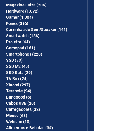
Magazine Luiza
(206)
206 posts
Hardware
(1.072)
1.072 posts
Gamer
(1.004)
1.004 posts
Fones
(396)
396 posts
Caixinhas de Som/Speaker
(141)
141 posts
Smartwatch
(158)
158 posts
Projetor
(44)
44 posts
Gamepad
(161)
161 posts
Smartphones
(220)
220 posts
SSD
(73)
73 posts
SSD M2
(45)
45 posts
SSD Sata
(29)
29 posts
TV Box
(24)
24 posts
Xiaomi
(297)
297 posts
Terabyte
(94)
94 posts
Banggood
(6)
6 posts
Cabos USB
(20)
20 posts
Carregadores
(32)
32 posts
Mouse
(68)
68 posts
Webcam
(10)
10 posts
Alimentos e Bebidas
(34)
34 posts