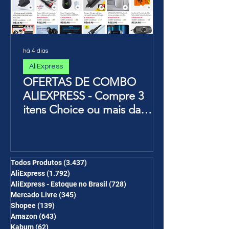
há 4 dias
AliExpress
OFERTAS DE COMBO
ALIEXPRESS - Compre 3
itens Choice ou mais da
Página de Promoções e
Ganhe Frete Grátis(R$10 de
desc em 6 itens/R$25 de
desc em 10 itens) OS
Todos Produtos
(3.437)
3.437 posts
AliExpress
(1.792)
1.792 posts
CUPONS SÃO VÁLIDOS NO
AliExpress - Estoque no Brasil
(728)
728 posts
COMBO
Mercado Livre
(345)
345 posts
Shopee
(139)
139 posts
Amazon
(643)
643 posts
Kabum
(62)
62 posts