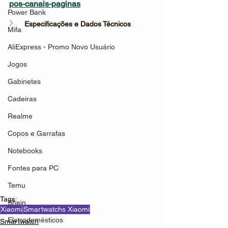
pos-canais-paginas
Power Bank
Especificações e Dados Técnicos
Mifa
AliExpress - Promo Novo Usuário
Jogos
Gabinetes
Cadeiras
Realme
Copos e Garrafas
Notebooks
Fontes para PC
Temu
Tags:
Shein
Xiaomi
Smartwatchs Xiaomi
Eletrodomésticos
Smartwatch