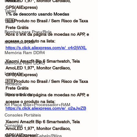
Headset
AmoLED 1,97", Monitor Cardíaco, 
GPS(AliExpress)
Tablet
1% de desconto usando Moedas
🇧🇷Produto no Brasil / Sem Risco de Taxa
Tribit
Frete Grátis
Bombas para Pneu/Bola
Abra o link da página de moedas no APP, e 
acesse o produto na lista:
Memórias RAM
https://s.click.aliexpress.com/e/_c4r2jWXL
Memória Ram DDR4
Xiaomi Amazfit Bip 6 Smartwatch, Tela 
Memória Ram DDR5
AmoLED 1,97", Monitor Cardíaco, 
Logitech
GPS(AliExpress)
🇧🇷Produto no Brasil / Sem Risco de Taxa
Teclados
Frete Grátis
Processadores
Abra o link da página de moedas no APP, e 
acesse o produto na lista:
KIt Placa Mãe+Processador+RAM
https://s.click.aliexpress.com/e/_o2aJwZB
Consoles Portáteis
Xiaomi Amazfit Bip 6 Smartwatch, Tela 
Consoles
AmoLED 1,97", Monitor Cardíaco, 
GPS(AliExpress)
Máquina Cortar Cabelo/Pêlos