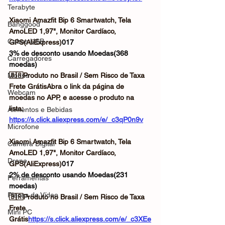
Terabyte
Xiaomi Amazfit Bip 6 Smartwatch, Tela 
Banggood
AmoLED 1,97", Monitor Cardíaco, 
Cabos USB
GPS(AliExpress)
017
3% de desconto usando Moedas(368 
Carregadores
moedas)
Mouse
🇧🇷Produto no Brasil / Sem Risco de Taxa
Frete GrátisAbra o link da página de 
Webcam
moedas no APP, e acesse o produto na 
lista: 
Alimentos e Bebidas
https://s.click.aliexpress.com/e/_c3qP0n9v
Microfone
Xiaomi Amazfit Bip 6 Smartwatch, Tela 
Câmera Digital
AmoLED 1,97", Monitor Cardíaco, 
Drone
GPS(AliExpress)
017
2% de desconto usando Moedas(231 
Ferramentas
moedas)
Placas de Vídeo
🇧🇷Produto no Brasil / Sem Risco de Taxa
Frete 
Mini PC
Grátis
https://
s.click.aliexpress.com/e/_c3XEe