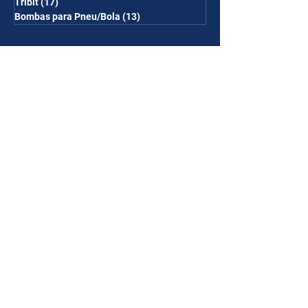
Tribit
(17)
17 posts
Bombas para Pneu/Bola
(13)
13 posts