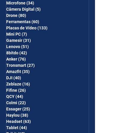
Microfone
(34)
34 posts
Câmera Digital
(5)
5 posts
Drone
(80)
80 posts
Ferramentas
(60)
60 posts
Placas de Vídeo
(133)
133 posts
Mini PC
(7)
7 posts
Gamesir
(31)
31 posts
Lenovo
(51)
51 posts
8bitdo
(42)
42 posts
Anker
(76)
76 posts
Tronsmart
(27)
27 posts
Amazfit
(35)
35 posts
DJI
(40)
40 posts
Zeblaze
(16)
16 posts
Fifine
(26)
26 posts
QCY
(44)
44 posts
Colmi
(22)
22 posts
Essager
(25)
25 posts
Haylou
(38)
38 posts
Headset
(63)
63 posts
Tablet
(44)
44 posts