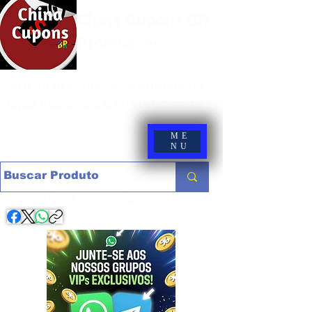
China Cupons BR -
Promoções
Site de promoções e cupons de
lojas nacionais e internacionais
ME
NU
Compartilhe com os amigos