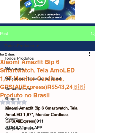
Post
Todos Produtos
há 2 dias
Todos Produtos
Xiaomi Amazfit Bip 6
AliExpress
Smartwatch, Tela AmoLED
1,97,Monitor Cardíaco,
AliExpress - Estoque no Brasil
GPS(AliExpress)R$543,24🇧🇷
Mercado Livre
Produto no Brasil
Shopee
Avaliado com NaN de 5 estrelas.
Xiaomi Amazfit Bip 6 Smartwatch, Tela 
Amazon
AmoLED 1,97", Monitor Cardíaco, 
Kabum
GPS(AliExpress)
911
R$543,24 pelo APP
Magazine Luiza