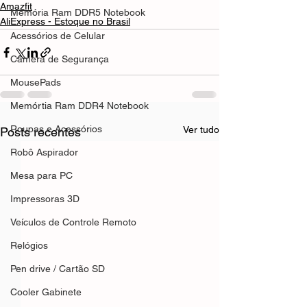
Amazfit
Memória Ram DDR5 Notebook
AliExpress - Estoque no Brasil
Acessórios de Celular
Câmera de Segurança
MousePads
Memórtia Ram DDR4 Notebook
Roupas e Acessórios
Ver tudo
Posts recentes
Robô Aspirador
Mesa para PC
Impressoras 3D
Veículos de Controle Remoto
Relógios
Pen drive / Cartão SD
Cooler Gabinete