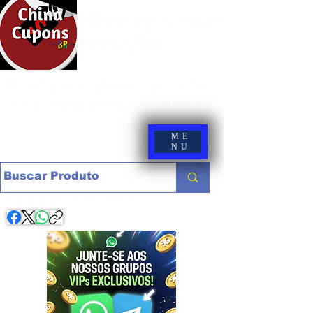
China Cupons BR -
Promoções
Site de promoções e cupons de
lojas nacionais e internacionais
ME
NU
Compartilhe com os amigos