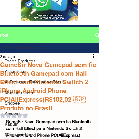
Post
Todos Produtos
2 de ago.
Todos Produtos
GameSir Nova Gamepad sem fio
AliExpress
Bluetooth Gamepad com Hall
Effect para Nintendo Switch 2
AliExpress - Estoque no Brasil
iPhone Android Phone
Mercado Livre
PC(AliExpress)R$102,02 🇧🇷
Shopee
Produto no Brasil
Amazon
Avaliado com NaN de 5 estrelas.
GameSir Nova Gamepad sem fio Bluetooth 
Kabum
com Hall Effect para Nintendo Switch 2 
Magazine Luiza
iPhone Android Phone PC(AliExpress)