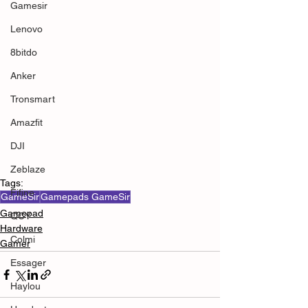
Gamesir
Lenovo
8bitdo
Anker
Tronsmart
Amazfit
DJI
Zeblaze
Tags:
Fifine
GameSir
Gamepads GameSir
Gamepad
QCY
Hardware
Colmi
Gamer
Essager
Haylou