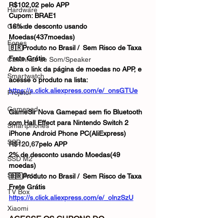
R$102,02 pelo APP
Hardware
Cupom: BRAE1
Gamer
16% de desconto usando 
Moedas(437moedas)
Fones
🇧🇷Produto no Brasil / Sem Risco de Taxa
Frete Grátis
Caixinhas de Som/Speaker
Abra o link da página de moedas no APP, e 
Smartwatch
acesse o produto na lista:
https://s.click.aliexpress.com/e/_onsGTUe
Projetor
Gamepad
GameSir Nova Gamepad sem fio Bluetooth 
com Hall Effect para Nintendo Switch 2 
Smartphones
iPhone Android Phone PC(AliExpress)
SSD
R$120,67
pelo APP
2% de desconto usando Moedas(49 
SSD M2
moedas)
SSD Sata
🇧🇷Produto no Brasil / Sem Risco de Taxa
Frete Grátis
TV Box
https://s.click.aliexpress.com/e/_olnzSzU
Xiaomi