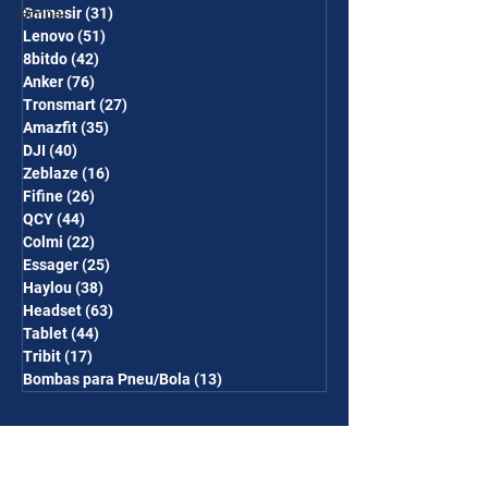
Gamesir
(31)
31 posts
Gimbal
Lenovo
(51)
51 posts
8bitdo
(42)
42 posts
Anker
(76)
76 posts
Tronsmart
(27)
27 posts
Amazfit
(35)
35 posts
DJI
(40)
40 posts
Zeblaze
(16)
16 posts
Fifine
(26)
26 posts
QCY
(44)
44 posts
Colmi
(22)
22 posts
Essager
(25)
25 posts
Haylou
(38)
38 posts
Headset
(63)
63 posts
Tablet
(44)
44 posts
Tribit
(17)
17 posts
Bombas para Pneu/Bola
(13)
13 posts