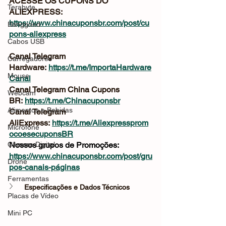
ACESSE OS CUPONS DO 
Terabyte
ALIEXPRESS: 
https://www.chinacuponsbr.com/post/cu
Banggood
pons-aliexpress
Cabos USB
Canal Telegram 
Carregadores
Hardware: 
https://t.me/ImportaHardware
Mouse
Canal
Canal Telegram China Cupons 
Webcam
BR: 
https://t.me/Chinacuponsbr
Alimentos e Bebidas
Canal Telegram 
AliExpress: 
https://t.me/Aliexpressprom
Microfone
ocoesecuponsBR
Câmera Digital
Nossos grupos de Promoções: 
https://www.chinacuponsbr.com/post/gru
Drone
pos-canais-páginas
Ferramentas
Especificações e Dados Técnicos
Placas de Vídeo
Mini PC