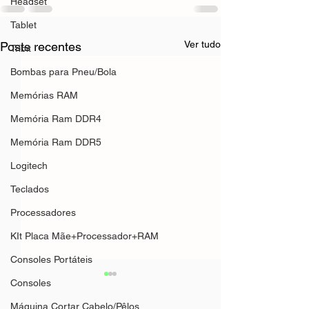
Headset
Tablet
Ver tudo
Posts recentes
Tribit
Bombas para Pneu/Bola
Memórias RAM
Memória Ram DDR4
Memória Ram DDR5
Logitech
Teclados
Processadores
KIt Placa Mãe+Processador+RAM
Consoles Portáteis
Consoles
Máquina Cortar Cabelo/Pêlos