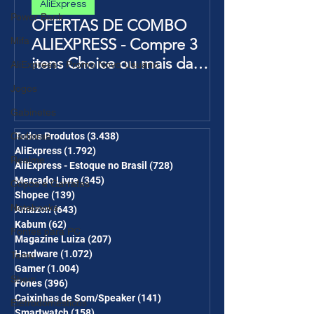
AliExpress
Power Bank
OFERTAS DE COMBO
ALIEXPRESS - Compre 3
Mifa
itens Choice ou mais da
AliExpress - Promo Novo Usuário
Página de Promoções e
Jogos
Ganhe Frete Grátis(R$10 de
Gabinetes
desc em 6 itens/R$25 de
desc em 10 itens) OS
Todos Produtos
(3.438)
3.438 posts
Cadeiras
AliExpress
(1.792)
1.792 posts
CUPONS SÃO VÁLIDOS NO
Realme
AliExpress - Estoque no Brasil
(728)
728 posts
COMBO
Mercado Livre
(345)
345 posts
Copos e Garrafas
Shopee
(139)
139 posts
Notebooks
Amazon
(643)
643 posts
Kabum
(62)
62 posts
Fontes para PC
Magazine Luiza
(207)
207 posts
Hardware
(1.072)
1.072 posts
Temu
Gamer
(1.004)
1.004 posts
Shein
Fones
(396)
396 posts
Caixinhas de Som/Speaker
(141)
141 posts
Eletrodomésticos
Smartwatch
(158)
158 posts