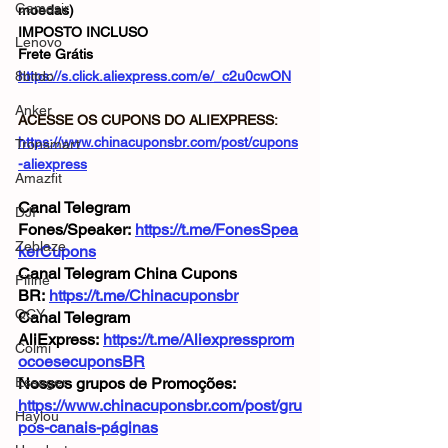
Gamesir
moedas)
IMPOSTO INCLUSO
Lenovo
Frete Grátis
8bitdo
https://s.click.aliexpress.com/e/_c2u0cwON
Anker
ACESSE OS CUPONS DO ALIEXPRESS: 
https://www.chinacuponsbr.com/post/cupons
Tronsmart
-aliexpress
Amazfit
Canal Telegram 
DJI
Fones/Speaker: 
https://t.me/FonesSpea
Zeblaze
kerCupons
Canal Telegram China Cupons 
Fifine
BR: 
https://t.me/Chinacuponsbr
QCY
Canal Telegram 
AliExpress: 
https://t.me/Aliexpressprom
Colmi
ocoesecuponsBR
Essager
Nossos grupos de Promoções: 
https://www.chinacuponsbr.com/post/gru
Haylou
pos-canais-páginas