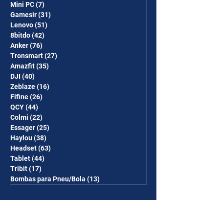
Mini PC
(7)
7 posts
Gamesir
(31)
31 posts
Lenovo
(51)
51 posts
8bitdo
(42)
42 posts
Anker
(76)
76 posts
Tronsmart
(27)
27 posts
Amazfit
(35)
35 posts
DJI
(40)
40 posts
Zeblaze
(16)
16 posts
Fifine
(26)
26 posts
QCY
(44)
44 posts
Colmi
(22)
22 posts
Essager
(25)
25 posts
Haylou
(38)
38 posts
Headset
(63)
63 posts
Tablet
(44)
44 posts
Tribit
(17)
17 posts
Bombas para Pneu/Bola
(13)
13 posts