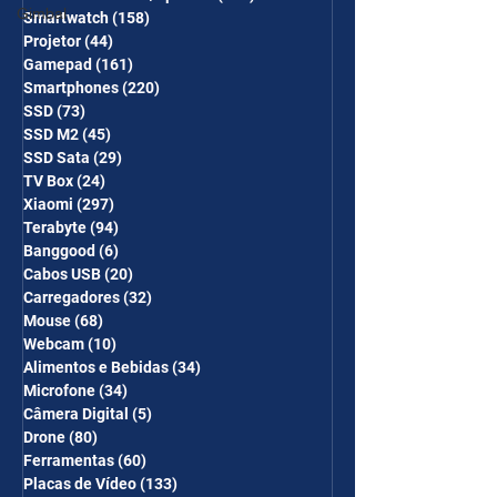
Gimbal
Smartwatch
(158)
158 posts
Projetor
(44)
44 posts
Gamepad
(161)
161 posts
Smartphones
(220)
220 posts
SSD
(73)
73 posts
SSD M2
(45)
45 posts
SSD Sata
(29)
29 posts
TV Box
(24)
24 posts
Xiaomi
(297)
297 posts
Terabyte
(94)
94 posts
Banggood
(6)
6 posts
Cabos USB
(20)
20 posts
Carregadores
(32)
32 posts
Mouse
(68)
68 posts
Webcam
(10)
10 posts
Alimentos e Bebidas
(34)
34 posts
Microfone
(34)
34 posts
Câmera Digital
(5)
5 posts
Drone
(80)
80 posts
Ferramentas
(60)
60 posts
Placas de Vídeo
(133)
133 posts