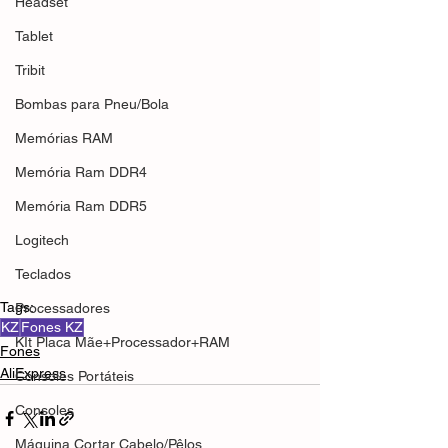
Headset
Tablet
Tribit
Bombas para Pneu/Bola
Memórias RAM
Memória Ram DDR4
Memória Ram DDR5
Logitech
Teclados
Tags:
Processadores
KZ
Fones KZ
KIt Placa Mãe+Processador+RAM
Fones
AliExpress
Consoles Portáteis
Consoles
Máquina Cortar Cabelo/Pêlos