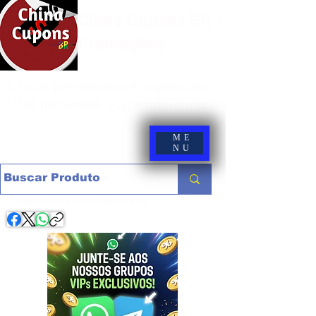
China Cupons BR -
Promoções
Site de promoções e cupons de
lojas nacionais e internacionais
ME
NU
Compartilhe com os amigos