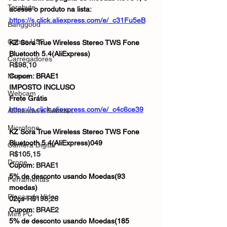
Terabyte
acesse o produto na lista: 
https://s.click.aliexpress.com/e/_c31Fu5eB
Banggood
Cabos USB
KZ Sora True Wireless Stereo TWS Fone 
Bluetooth 5.4(AliExpress) 
Carregadores
R$98,10
Mouse
Cupom: BRAE1
IMPOSTO INCLUSO
Webcam
Frete Grátis
https://s.click.aliexpress.com/e/_c4c6ce39
Alimentos e Bebidas
Microfone
KZ Sora True Wireless Stereo TWS Fone 
Bluetooth 5.4(AliExpress)049
Câmera Digital
R$105,15
Drone
Cupom: 
BRAE1
5% de desconto usando Moedas(93 
Ferramentas
moedas)
Placas de Vídeo
02çs-
R$198,26
Cupom: 
BRAE2
Mini PC
5% de desconto usando Moedas(185 