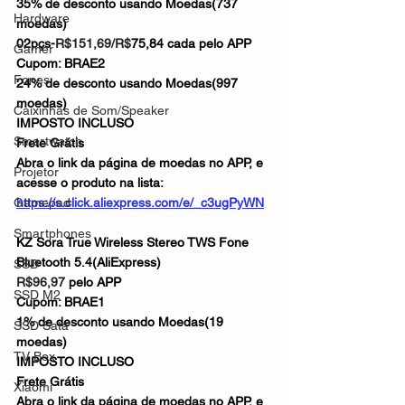
35% de desconto usando Moedas(737 
Hardware
moedas)
02pçs-
R$151,69/R$
75,84 cada pelo APP
Gamer
Cupom: BRAE2
Fones
24% de desconto usando Moedas(997 
moedas)
Caixinhas de Som/Speaker
IMPOSTO INCLUSO
Smartwatch
Frete Grátis
Abra o link da página de moedas no APP, e 
Projetor
acesse o produto na lista: 
Gamepad
https://s.click.aliexpress.com/e/_c3ugPyWN
Smartphones
KZ Sora True Wireless Stereo TWS Fone 
Bluetooth 5.4(AliExpress) 
SSD
R$96,97
 pelo APP
SSD M2
Cupom: BRAE1
1% de desconto usando Moedas(19 
SSD Sata
moedas)
TV Box
IMPOSTO INCLUSO
Frete Grátis
Xiaomi
Abra o link da página de moedas no APP, e 