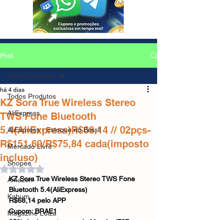
Post
Todos Produtos
há 4 dias
Todos Produtos
KZ Sora True Wireless Stereo
AliExpress
TWS Fone Bluetooth
5.4(AliExpress)R$68,14 // 02pçs-
AliExpress - Estoque no Brasil
R$151,69/R$75,84 cada(imposto
Mercado Livre
incluso)
Shopee
Avaliado com NaN de 5 estrelas.
KZ Sora True Wireless Stereo TWS Fone 
Amazon
Bluetooth 5.4(AliExpress) 
Kabum
R$68,14 pelo APP
Cupom: BRAE1
Magazine Luiza