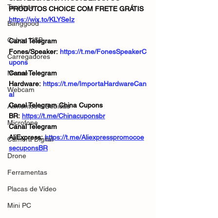
Terabyte
PRODUTOS CHOICE COM FRETE GRÁTIS
https://wix.to/KLYSeIz
Banggood
Cabos USB
Canal Telegram 
Fones/Speaker: 
https://t.me/FonesSpeakerC
Carregadores
upons
Mouse
Canal Telegram 
Hardware: 
https://t.me/ImportaHardwareCan
Webcam
al
Canal Telegram China Cupons 
Alimentos e Bebidas
BR: 
https://t.me/Chinacuponsbr
Microfone
Canal Telegram 
AliExpress: 
https://t.me/Aliexpresspromocoe
Câmera Digital
secuponsBR
Drone
Ferramentas
Placas de Vídeo
Mini PC