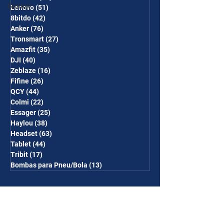
Gimbal
Lenovo
(51)
51 posts
8bitdo
(42)
42 posts
Anker
(76)
76 posts
Tronsmart
(27)
27 posts
Amazfit
(35)
35 posts
DJI
(40)
40 posts
Zeblaze
(16)
16 posts
Fifine
(26)
26 posts
QCY
(44)
44 posts
Colmi
(22)
22 posts
Essager
(25)
25 posts
Haylou
(38)
38 posts
Headset
(63)
63 posts
Tablet
(44)
44 posts
Tribit
(17)
17 posts
Bombas para Pneu/Bola
(13)
13 posts