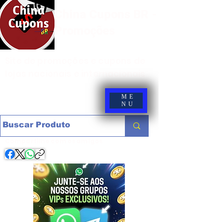
China Cupons BR -
Promoções
Site de promoções e cupons de
lojas nacionais e internacionais
ME
NU
Compartilhe com os amigos