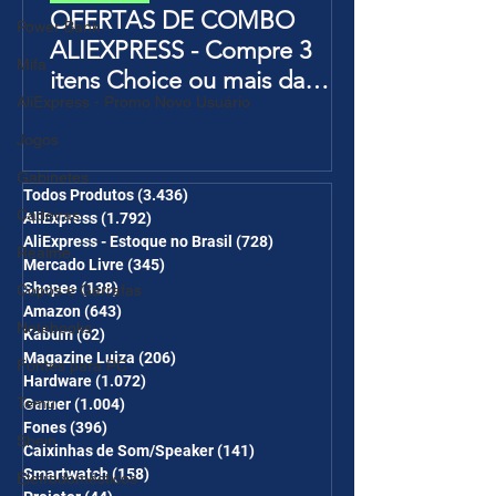
OFERTAS DE COMBO
Power Bank
ALIEXPRESS - Compre 3
Mifa
itens Choice ou mais da
AliExpress - Promo Novo Usuário
Página de Promoções e
Ganhe Frete Grátis(R$10 de
Jogos
desc em 6 itens/R$25 de
Gabinetes
desc em 10 itens) OS
Todos Produtos
(3.436)
3.436 posts
Cadeiras
AliExpress
(1.792)
1.792 posts
CUPONS SÃO VÁLIDOS NO
AliExpress - Estoque no Brasil
(728)
728 posts
Realme
COMBO
Mercado Livre
(345)
345 posts
Shopee
(138)
138 posts
Copos e Garrafas
Amazon
(643)
643 posts
Notebooks
Kabum
(62)
62 posts
Magazine Luiza
(206)
206 posts
Fontes para PC
Hardware
(1.072)
1.072 posts
Temu
Gamer
(1.004)
1.004 posts
Fones
(396)
396 posts
Shein
Caixinhas de Som/Speaker
(141)
141 posts
Smartwatch
(158)
158 posts
Eletrodomésticos