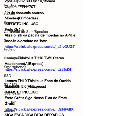
2pcs-R$232,30-R$116,15cada
Hardware
Cupom: IFPHY70T
1% de desconto usando 
Gamer
Moedas(68moedas)
Fones
IMPOSTO INCLUSO
Frete Grátis
Caixinhas de Som/Speaker
Abra o link da página de moedas no APP, e 
Smartwatch
acesse o produto na lista:
https://s.click.aliexpress.com/e/_c2IvQUG7
Projetor
Gamepad
Lenovo Thinkplus TH10 TWS Stereo 
Headphone(AliExpress)
Smartphones
https://s.click.aliexpress.com/e/_c2JTol5t
SSD
Lenovo TH10 Thinkplus Fone de Ouvido 
SSD M2
Bluetooth 5.0(AliExpress)
IMPOSTO INCLUSO
SSD Sata
Frete Grátis Siga Nossa Dica de Frete 
TV Box
Grátis 
https://s.click.aliexpress.com/e/_DnNPGtX
Xiaomi
SIGA ESSA DICA PARA DEIXAR OS 