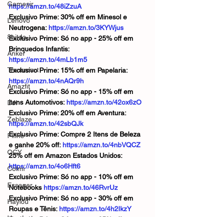
Gamesir
https://amzn.to/48iZzuA
Exclusivo Prime: 30% off em Minesol e 
Lenovo
Neutrogena: 
https://amzn.to/3KYWjus
8bitdo
Exclusivo Prime: Só no app - 25% off em 
Brinquedos Infantis: 
Anker
https://amzn.to/4mLb1m5
Tronsmart
Exclusivo Prime: 15% off em Papelaria: 
https://amzn.to/4nAQr9h
Amazfit
Exclusivo Prime: Só no app - 15% off em 
itens Automotivos: 
https://amzn.to/42ox6zO
DJI
Exclusivo Prime: 20% off em Aventura: 
Zeblaze
https://amzn.to/42sbQJk
Exclusivo Prime: Compre 2 Itens de Beleza 
Fifine
e ganhe 20% off: 
https://amzn.to/4nbVQCZ
QCY
25% off em Amazon Estados Unidos: 
https://amzn.to/4o6Hft6
Colmi
Exclusivo Prime: Só no app - 10% off em 
Essager
Notebooks 
https://amzn.to/46RvrUz
Exclusivo Prime: Só no app - 30% off em 
Haylou
Roupas e Tênis: 
https://amzn.to/4h2IkzY