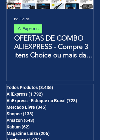
Gimbal
há 3 dias
AliExpress
OFERTAS DE COMBO
ALIEXPRESS - Compre 3
itens Choice ou mais da
Página de Promoções e
Ganhe Frete Grátis(R$10 de
desc em 6 itens/R$25 de
desc em 10 itens) OS
Todos Produtos
(3.436)
3.436 posts
AliExpress
(1.792)
1.792 posts
CUPONS SÃO VÁLIDOS NO
AliExpress - Estoque no Brasil
(728)
728 posts
COMBO
Mercado Livre
(345)
345 posts
Shopee
(138)
138 posts
Amazon
(643)
643 posts
Kabum
(62)
62 posts
Magazine Luiza
(206)
206 posts