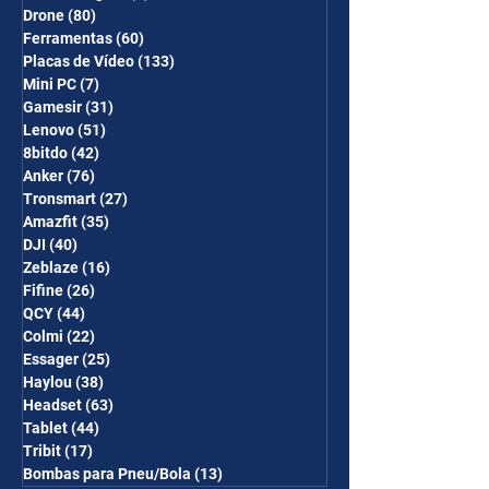
Drone
(80)
80 posts
Ferramentas
(60)
60 posts
Placas de Vídeo
(133)
133 posts
Mini PC
(7)
7 posts
Gamesir
(31)
31 posts
Lenovo
(51)
51 posts
8bitdo
(42)
42 posts
Anker
(76)
76 posts
Tronsmart
(27)
27 posts
Amazfit
(35)
35 posts
DJI
(40)
40 posts
Zeblaze
(16)
16 posts
Fifine
(26)
26 posts
QCY
(44)
44 posts
Colmi
(22)
22 posts
Essager
(25)
25 posts
Haylou
(38)
38 posts
Headset
(63)
63 posts
Tablet
(44)
44 posts
Tribit
(17)
17 posts
Bombas para Pneu/Bola
(13)
13 posts