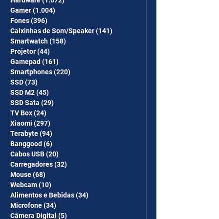
Hardware
(1.072)
1.072 posts
Gamer
(1.004)
1.004 posts
Fones
(396)
396 posts
Caixinhas de Som/Speaker
(141)
141 posts
Smartwatch
(158)
158 posts
Projetor
(44)
44 posts
Gamepad
(161)
161 posts
Smartphones
(220)
220 posts
SSD
(73)
73 posts
SSD M2
(45)
45 posts
SSD Sata
(29)
29 posts
TV Box
(24)
24 posts
Xiaomi
(297)
297 posts
Terabyte
(94)
94 posts
Banggood
(6)
6 posts
Cabos USB
(20)
20 posts
Carregadores
(32)
32 posts
Mouse
(68)
68 posts
Webcam
(10)
10 posts
Alimentos e Bebidas
(34)
34 posts
Microfone
(34)
34 posts
Câmera Digital
(5)
5 posts