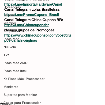
https://t.me/ImportaHardwareCanal
Roteadores
Canal Telegram Lojas Brasileiras: 
https://t.me/PromoCupons_Brasil
Baseus
Canal Telegram China Cupons BR: 
iclamper
https://t.me/Chinacuponsbr
Nossos grupos de Promoções: 
Adaptadores
https://www.chinacuponsbr.com/post/gru
Placa Mãe
pos-canais-páginas
Nuuvem
TVs
Placa Mãe AMD
Placa Mãe Intel
Kit Placa Mãe+Processador
Monitores
Suportes para Monitor
Cooler para Processador
Amazon