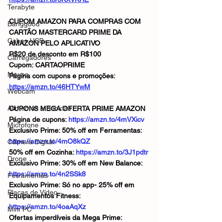
Terabyte
CUPOM AMAZON PARA COMPRAS COM 
Banggood
CARTÃO MASTERCARD PRIME DA 
Cabos USB
AMAZON PELO APLICATIVO
R$20 de desconto em R$100 
Carregadores
Cupom: CARTAOPRIME
Mouse
Página com cupons e promoções: 
https://amzn.to/46HTYwM
Webcam
Alimentos e Bebidas
CUPONS MEGA OFERTA PRIME AMAZON
Página de cupons: 
https://amzn.to/4mVXicv
Microfone
Exclusivo Prime: 50% off em Ferramentas: 
https://amzn.to/4mO8kQZ
Câmera Digital
50% off em Cozinha: 
https://amzn.to/3J1pdtr
Drone
Exclusivo Prime: 30% off em New Balance: 
https://amzn.to/4n2SSk8
Ferramentas
Exclusivo Prime: Só no app- 25% off em 
Placas de Vídeo
Equipamentos Fitness: 
https://amzn.to/4oaAqXz
Mini PC
Ofertas imperdíveis da Mega Prime: 