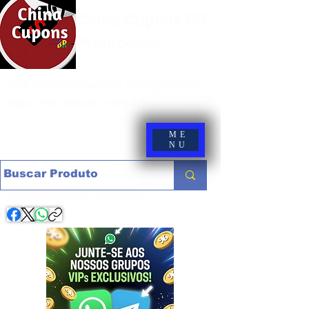
China Cupons BR -
Promoções
Site de promoções e cupons de
lojas nacionais e internacionais
ME
NU
Compartilhe com os amigos