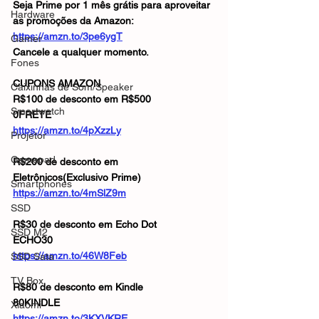
Seja Prime por 1 mês grátis para aproveitar 
Hardware
as promoções da Amazon: 
https://amzn.to/3pe6ygT
Gamer
Cancele a qualquer momento.
Fones
CUPONS AMAZON
Caixinhas de Som/Speaker
R$100 de desconto em R$500
Smartwatch
0FRETE
https://amzn.to/4pXzzLy
Projetor
Gamepad
R$200 de desconto em 
Eletrônicos(Exclusivo Prime)
Smartphones
https://amzn.to/4mSlZ9m
SSD
R$30 de desconto em Echo Dot
SSD M2
ECHO30 
https://amzn.to/46W8Feb
SSD Sata
TV Box
R$80 de desconto em Kindle
80KINDLE
Xiaomi
https://amzn.to/3KXVKRE