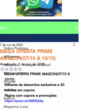
Post
Todos Produtos
7 de out. de 2025
Todos Produtos
MEGA OFERTA PRIME
AliExpress
AMAZON(07/10 À 10/10)
Atualizado:
7 de out. de 2025
AliExpress - Estoque no Brasil
Avaliado com NaN de 5 estrelas.
Mercado Livre
MEGA OFERTA PRIME AMAZON(07/10 À 
10/10)
Shopee
Milhares de descontos exclusivos e 20 
Amazon
milhões em cupons
Página com cupons e promoções: 
Kabum
https://amzn.to/46ERAXp
Magazine Luiza