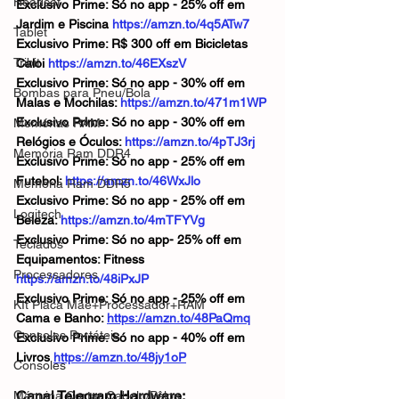
Headset
Exclusivo Prime: Só no app - 25% off em 
Jardim e Piscina 
https://amzn.to/4q5ATw7
Tablet
Exclusivo Prime: R$ 300 off em Bicicletas 
Tribit
Caloi 
https://amzn.to/46EXszV
Exclusivo Prime: Só no app - 30% off em 
Bombas para Pneu/Bola
Malas e Mochilas: 
https://amzn.to/471m1WP
Exclusivo Prime: Só no app - 30% off em 
Memórias RAM
Relógios e Óculos: 
https://amzn.to/4pTJ3rj
Memória Ram DDR4
Exclusivo Prime: Só no app - 25% off em 
Futebol: 
https://amzn.to/46WxJlo
Memória Ram DDR5
Exclusivo Prime: Só no app - 25% off em 
Logitech
Beleza: 
https://amzn.to/4mTFYVg
Exclusivo Prime: Só no app- 25% off em 
Teclados
Equipamentos: Fitness 
Processadores
https://amzn.to/48iPxJP
Exclusivo Prime: Só no app - 25% off em 
KIt Placa Mãe+Processador+RAM
Cama e Banho: 
https://amzn.to/48PaQmq
Consoles Portáteis
Exclusivo Prime: Só no app - 40% off em 
Livros 
https://amzn.to/48jy1oP
Consoles
Canal Telegram Hardware: 
Máquina Cortar Cabelo/Pêlos