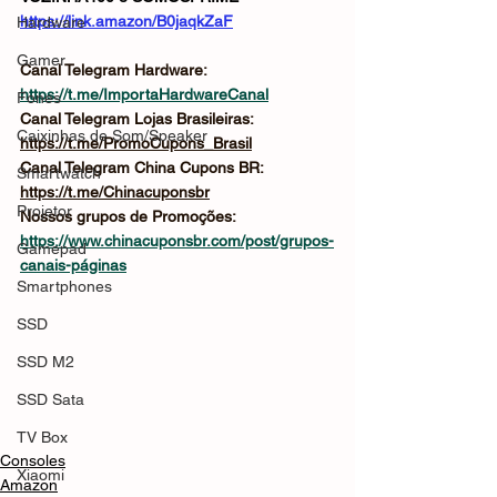
https://link.amazon/B0jaqkZaF
Hardware
Gamer
Canal Telegram Hardware: 
https://t.me/ImportaHardwareCanal
Fones
Canal Telegram Lojas Brasileiras: 
Caixinhas de Som/Speaker
https://t.me/PromoCupons_Brasil
Canal Telegram China Cupons BR: 
Smartwatch
https://t.me/Chinacuponsbr
Projetor
Nossos grupos de Promoções: 
https://www.chinacuponsbr.com/post/grupos-
Gamepad
canais-páginas
Smartphones
SSD
SSD M2
SSD Sata
TV Box
Consoles
Xiaomi
Amazon