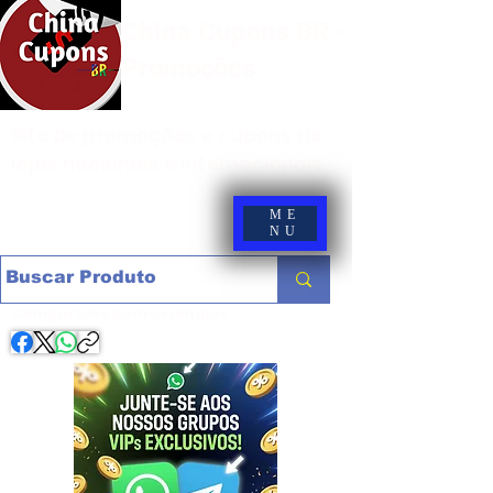
China Cupons BR -
Promoções
Site de promoções e cupons de
lojas nacionais e internacionais
ME
NU
Compartilhe com os amigos