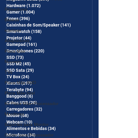
Hardware
(1.072)
1.072 posts
Roteadores
Gamer
(1.004)
1.004 posts
Fones
(396)
396 posts
Baseus
Caixinhas de Som/Speaker
(141)
141 posts
iclamper
Smartwatch
(158)
158 posts
Projetor
(44)
44 posts
Adaptadores
Gamepad
(161)
161 posts
Smartphones
(220)
220 posts
Placa Mãe
SSD
(73)
73 posts
Nuuvem
SSD M2
(45)
45 posts
SSD Sata
(29)
29 posts
TVs
TV Box
(24)
24 posts
Placa Mãe AMD
Xiaomi
(297)
297 posts
Terabyte
(94)
94 posts
Placa Mãe Intel
Banggood
(6)
6 posts
Cabos USB
(20)
20 posts
Kit Placa Mãe+Processador
Carregadores
(32)
32 posts
Monitores
Mouse
(68)
68 posts
Webcam
(10)
10 posts
Suportes para Monitor
Alimentos e Bebidas
(34)
34 posts
Microfone
(34)
34 posts
Cooler para Processador