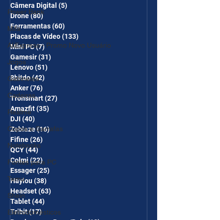
Câmera Digital
(5)
5 posts
Power Bank
Drone
(80)
80 posts
Ferramentas
(60)
60 posts
Mifa
Placas de Vídeo
(133)
133 posts
AliExpress - Promo Novo Usuário
Mini PC
(7)
7 posts
Gamesir
(31)
31 posts
Jogos
Lenovo
(51)
51 posts
8bitdo
(42)
42 posts
Gabinetes
Anker
(76)
76 posts
Cadeiras
Tronsmart
(27)
27 posts
Amazfit
(35)
35 posts
Realme
DJI
(40)
40 posts
Copos e Garrafas
Zeblaze
(16)
16 posts
Fifine
(26)
26 posts
Notebooks
QCY
(44)
44 posts
Colmi
(22)
22 posts
Fontes para PC
Essager
(25)
25 posts
Temu
Haylou
(38)
38 posts
Headset
(63)
63 posts
Shein
Tablet
(44)
44 posts
Tribit
(17)
17 posts
Eletrodomésticos