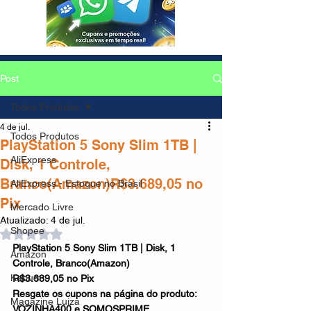
Post
Todos Produtos
4 de jul.
Todos Produtos
PlayStation 5 Sony Slim 1TB |
AliExpress
Disk, 1 Controle,
Branco(Amazon)R$3.689,05 no
AliExpress - Estoque no Brasil
Pix
Mercado Livre
Atualizado:
4 de jul.
Shopee
Avaliado com NaN de 5 estrelas.
PlayStation 5 Sony Slim 1TB | Disk, 1 
Amazon
Controle, Branco(Amazon)
Kabum
R$3.689,05 no Pix
Resgate os cupons na página do produto: 
Magazine Luiza
VOZINHA400 e SOMOSPRIME