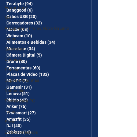
Terabyte
(94)
94 posts
Power Bank
Banggood
(6)
6 posts
Cabos USB
(20)
20 posts
Mifa
Carregadores
(32)
32 posts
AliExpress - Promo Novo Usuário
Mouse
(68)
68 posts
Webcam
(10)
10 posts
Jogos
Alimentos e Bebidas
(34)
34 posts
Microfone
(34)
34 posts
Gabinetes
Câmera Digital
(5)
5 posts
Cadeiras
Drone
(80)
80 posts
Ferramentas
(60)
60 posts
Realme
Placas de Vídeo
(133)
133 posts
Copos e Garrafas
Mini PC
(7)
7 posts
Gamesir
(31)
31 posts
Notebooks
Lenovo
(51)
51 posts
8bitdo
(42)
42 posts
Fontes para PC
Anker
(76)
76 posts
Temu
Tronsmart
(27)
27 posts
Amazfit
(35)
35 posts
Shein
DJI
(40)
40 posts
Zeblaze
(16)
16 posts
Eletrodomésticos