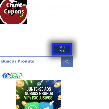
China Cupons BR -
Promoções
Site de promoções e cupons de
lojas nacionais e internacionais
ME
NU
Compartilhe com os amigos