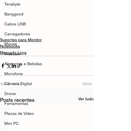
Terabyte
Banggood
Cabos USB
Carregadores
Suportes para Monitor
Mouse
Notebooks
Mercado Livre
Webcam
Alimentos e Bebidas
Microfone
Câmera Digital
Drone
Ver tudo
Posts recentes
Ferramentas
Placas de Vídeo
Mini PC