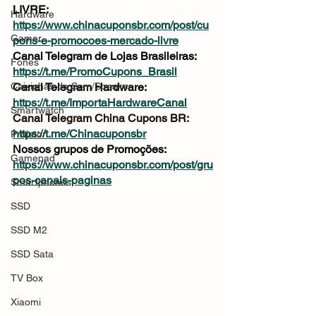
LIVRE: 
Hardware
https://www.chinacuponsbr.com/post/cu
Gamer
pons-e-promocoes-mercado-livre
Canal Telegram de Lojas Brasileiras: 
Fones
https://t.me/PromoCupons_Brasil
Caixinhas de Som/Speaker
Canal Telegram Hardware: 
https://t.me/ImportaHardwareCanal
Smartwatch
Canal Telegram China Cupons BR: 
https://t.me/Chinacuponsbr
Projetor
Nossos grupos de Promoções: 
Gamepad
https://www.chinacuponsbr.com/post/gru
pos-canais-paginas
Smartphones
SSD
SSD M2
SSD Sata
TV Box
Xiaomi