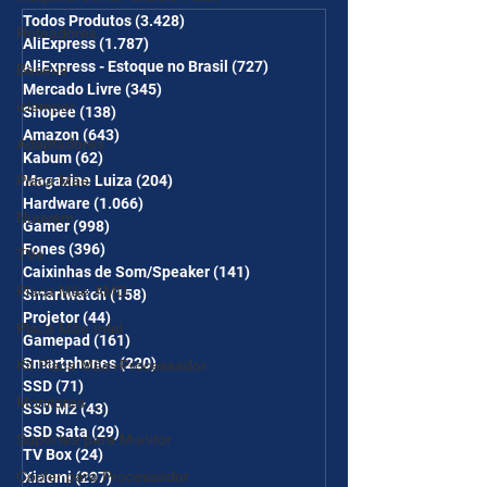
desc em 10 itens) OS
Todos Produtos
(3.428)
3.428 posts
Roteadores
AliExpress
(1.787)
1.787 posts
CUPONS SÃO VÁLIDOS NO
AliExpress - Estoque no Brasil
(727)
727 posts
Baseus
COMBO
Mercado Livre
(345)
345 posts
iclamper
Shopee
(138)
138 posts
Amazon
(643)
643 posts
Adaptadores
Kabum
(62)
62 posts
Magazine Luiza
(204)
204 posts
Placa Mãe
Hardware
(1.066)
1.066 posts
Nuuvem
Gamer
(998)
998 posts
Fones
(396)
396 posts
TVs
Caixinhas de Som/Speaker
(141)
141 posts
Placa Mãe AMD
Smartwatch
(158)
158 posts
Projetor
(44)
44 posts
Placa Mãe Intel
Gamepad
(161)
161 posts
Smartphones
(220)
220 posts
Kit Placa Mãe+Processador
SSD
(71)
71 posts
Monitores
SSD M2
(43)
43 posts
SSD Sata
(29)
29 posts
Suportes para Monitor
TV Box
(24)
24 posts
Cooler para Processador
Xiaomi
(297)
297 posts