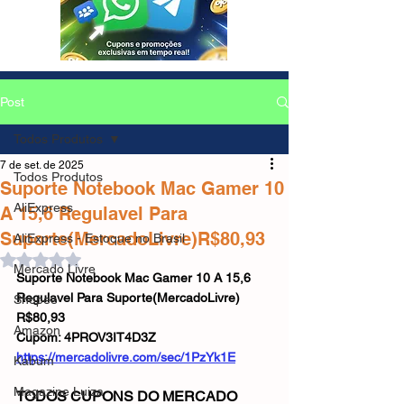
Post
Todos Produtos
7 de set. de 2025
Todos Produtos
Suporte Notebook Mac Gamer 10
AliExpress
A 15,6 Regulavel Para
Suporte(MercadoLivre)R$80,93
AliExpress - Estoque no Brasil
Avaliado com NaN de 5 estrelas.
Mercado Livre
Suporte Notebook Mac Gamer 10 A 15,6 
Regulavel Para Suporte(MercadoLivre)
Shopee
R$80,93
Amazon
Cupom: 4PROV3IT4D3Z
https://mercadolivre.com/sec/1PzYk1E
Kabum
Magazine Luiza
TODOS CUPONS DO MERCADO 