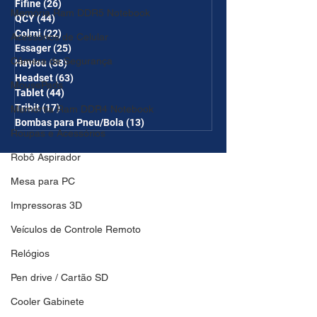
Fifine
(26)
26 posts
Memória Ram DDR5 Notebook
QCY
(44)
44 posts
Colmi
(22)
22 posts
Acessórios de Celular
Essager
(25)
25 posts
Câmera de Segurança
Haylou
(38)
38 posts
Headset
(63)
63 posts
MousePads
Tablet
(44)
44 posts
Tribit
(17)
17 posts
Memórtia Ram DDR4 Notebook
Bombas para Pneu/Bola
(13)
13 posts
Roupas e Acessórios
Robô Aspirador
Mesa para PC
Impressoras 3D
Veículos de Controle Remoto
Relógios
Pen drive / Cartão SD
Cooler Gabinete