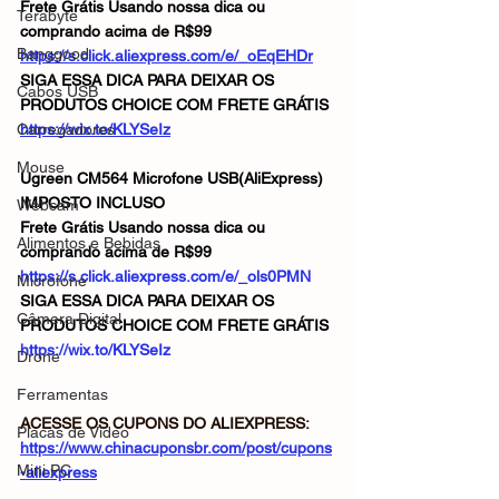
Frete Grátis Usando nossa dica ou 
Terabyte
comprando acima de R$99
Banggood
https://s.click.aliexpress.com/e/_oEqEHDr
SIGA ESSA DICA PARA DEIXAR OS 
Cabos USB
PRODUTOS CHOICE COM FRETE GRÁTIS
Carregadores
https://wix.to/KLYSeIz
Mouse
Ugreen CM564 Microfone USB(AliExpress)
IMPOSTO INCLUSO
Webcam
Frete Grátis Usando nossa dica ou 
Alimentos e Bebidas
comprando acima de R$99
https://s.click.aliexpress.com/e/_ols0PMN
Microfone
SIGA ESSA DICA PARA DEIXAR OS 
Câmera Digital
PRODUTOS CHOICE COM FRETE GRÁTIS
https://wix.to/KLYSeIz
Drone
Ferramentas
ACESSE OS CUPONS DO ALIEXPRESS: 
Placas de Vídeo
https://www.chinacuponsbr.com/post/cupons
Mini PC
-aliexpress