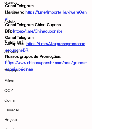
Gamesir
Canal Telegram 
Lenovo
Hardware: 
https://t.me/ImportaHardwareCan
al
8bitdo
Canal Telegram China Cupons 
BR: 
https://t.me/Chinacuponsbr
Anker
Canal Telegram 
Tronsmart
AliExpress: 
https://t.me/Aliexpresspromocoe
secuponsBR
Amazfit
Nossos grupos de Promoções: 
DJI
https://www.chinacuponsbr.com/post/grupos-
canais-páginas
Zeblaze
Fifine
QCY
Colmi
Essager
Haylou