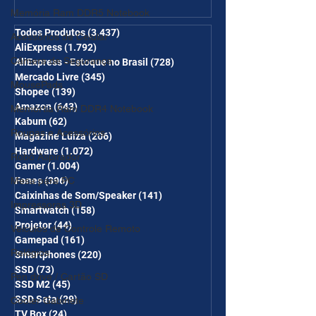
Memória Ram DDR5 Notebook
desc em 6 itens/R$25 de
desc em 10 itens) OS
Todos Produtos
(3.437)
3.437 posts
Acessórios de Celular
AliExpress
(1.792)
1.792 posts
CUPONS SÃO VÁLIDOS NO
Câmera de Segurança
AliExpress - Estoque no Brasil
(728)
728 posts
COMBO
Mercado Livre
(345)
345 posts
MousePads
Shopee
(139)
139 posts
Amazon
(643)
643 posts
Memórtia Ram DDR4 Notebook
Kabum
(62)
62 posts
Roupas e Acessórios
Magazine Luiza
(206)
206 posts
Hardware
(1.072)
1.072 posts
Robô Aspirador
Gamer
(1.004)
1.004 posts
Mesa para PC
Fones
(396)
396 posts
Caixinhas de Som/Speaker
(141)
141 posts
Impressoras 3D
Smartwatch
(158)
158 posts
Projetor
(44)
44 posts
Veículos de Controle Remoto
Gamepad
(161)
161 posts
Relógios
Smartphones
(220)
220 posts
SSD
(73)
73 posts
Pen drive / Cartão SD
SSD M2
(45)
45 posts
SSD Sata
(29)
29 posts
Cooler Gabinete
TV Box
(24)
24 posts