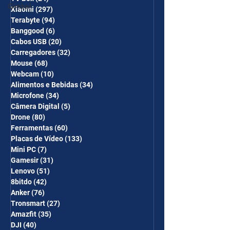
Gimbal
Xiaomi
(297)
297 posts
Terabyte
(94)
94 posts
Banggood
(6)
6 posts
Cabos USB
(20)
20 posts
Carregadores
(32)
32 posts
Mouse
(68)
68 posts
Webcam
(10)
10 posts
Alimentos e Bebidas
(34)
34 posts
Microfone
(34)
34 posts
Câmera Digital
(5)
5 posts
Drone
(80)
80 posts
Ferramentas
(60)
60 posts
Placas de Vídeo
(133)
133 posts
Mini PC
(7)
7 posts
Gamesir
(31)
31 posts
Lenovo
(51)
51 posts
8bitdo
(42)
42 posts
Anker
(76)
76 posts
Tronsmart
(27)
27 posts
Amazfit
(35)
35 posts
DJI
(40)
40 posts