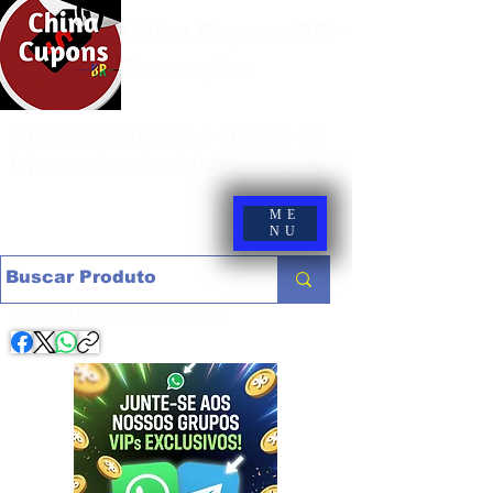
China Cupons BR -
Promoções
Site de promoções e cupons de
lojas nacionais e internacionais
ME
NU
Compartilhe com os amigos