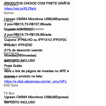
PRODUTOS CHOICE COM FRETE GRÁTIS
Hardware
https://wix.to/KLYSeIz
Gamer
Ugreen CM564 Microfone USB(AliExpress)
Fones
2 pcs-R$215,73-R$107,86cada
Caixinhas de Som/Speaker
Cupom: AOVIVO20
2 pcs-R$219,73-R$109,86cada
Smartwatch
Cupons: IFPMLHO ou IFP1X1O IFPOY0C 
Projetor
IFPLSJ1 IFPHZXD
21% de desconto usando 
Gamepad
Moedas(560moedas)
IMPOSTO INCLUSO
Smartphones
Frete Grátis
SSD
Abra o link da página de moedas no APP, e 
acesse o produto na lista:
SSD M2
https://s.click.aliexpress.com/e/_omu1kFz
SSD Sata
TV Box
Ugreen CM564 Microfone USB(AliExpress)
Xiaomi
IMPOSTO INCLUSO