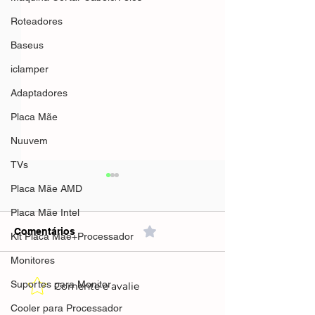
Roteadores
Baseus
iclamper
Adaptadores
Placa Mãe
Nuuvem
TVs
Placa Mãe AMD
Placa Mãe Intel
Comentários
0.0 / 5 (0)
Kit Placa Mãe+Processador
Monitores
Suportes para Monitor
Comente e avalie
Mifa A90 Speaker 60w
Mifa A90 Speak
Preto(AliExpress)Preto-
verde(AliExpre
Cooler para Processador