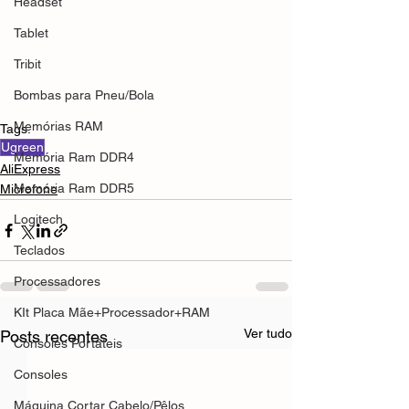
Headset
Tablet
Tribit
Bombas para Pneu/Bola
Memórias RAM
Tags:
Ugreen
Memória Ram DDR4
AliExpress
Memória Ram DDR5
Microfone
Logitech
Teclados
Processadores
KIt Placa Mãe+Processador+RAM
Ver tudo
Posts recentes
Consoles Portáteis
Consoles
Máquina Cortar Cabelo/Pêlos