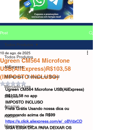
Post
Todos Produtos
10 de ago. de 2025
Todos Produtos
Ugreen CM564 Microfone
AliExpress
USB(AliExpress)R$103,58
(IMPOSTO INCLUSO)
AliExpress - Estoque no Brasil
Avaliado com NaN de 5 estrelas.
Mercado Livre
Ugreen CM564 Microfone USB(AliExpress)
R$103,58 no app
Shopee
IMPOSTO INCLUSO
Amazon
Frete Grátis Usando nossa dica ou 
comprando acima de R$99
Kabum
https://s.click.aliexpress.com/e/_oBVdxCD
Magazine Luiza
SIGA ESSA DICA PARA DEIXAR OS 