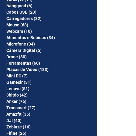
Gimbal
Banggood
(6)
6 posts
Cabos USB
(20)
20 posts
Carregadores
(32)
32 posts
Mouse
(68)
68 posts
Webcam
(10)
10 posts
Alimentos e Bebidas
(34)
34 posts
Microfone
(34)
34 posts
Câmera Digital
(5)
5 posts
Drone
(80)
80 posts
Ferramentas
(60)
60 posts
Placas de Vídeo
(133)
133 posts
Mini PC
(7)
7 posts
Gamesir
(31)
31 posts
Lenovo
(51)
51 posts
8bitdo
(42)
42 posts
Anker
(76)
76 posts
Tronsmart
(27)
27 posts
Amazfit
(35)
35 posts
DJI
(40)
40 posts
Zeblaze
(16)
16 posts
Fifine
(26)
26 posts