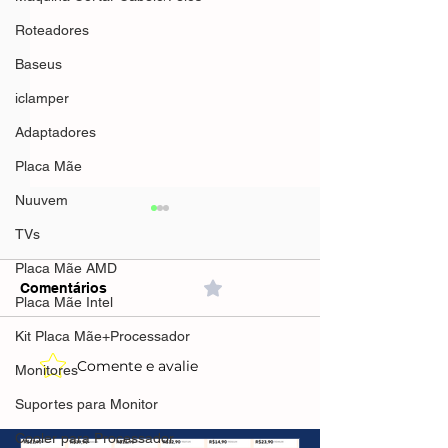
Roteadores
Baseus
iclamper
Adaptadores
Placa Mãe
Nuuvem
TVs
Placa Mãe AMD
Comentários
0.0 / 5 (0)
Placa Mãe Intel
Kit Placa Mãe+Processador
Comente e avalie
CUPONS E
Processador 
Monitores
PROMOÇÕES KABUM
Ryzen 5 5500(
Suportes para Monitor
Livre)R$468
Cooler para Processador