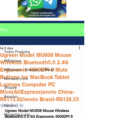
Post
Todos Produtos
há 3 dias
Todos Produtos
Ugreen Model MU008 Mouse
AliExpress
Wireless Bluetooth5.0 2.4G
Ergonomic 4000DPI 6 Mute
AliExpress - Estoque no Brasil
Buttons for MacBook Tablet
Mercado Livre
Laptops Computer PC
Shopee
Mice(AliExpress)envio China-
Amazon
R$113,82/envio Brasil-R$128,53
Avaliado com NaN de 5 estrelas.
Kabum
Ugreen Model MU008 Mouse Wireless 
Magazine Luiza
Bluetooth5.0 2.4G Ergonomic 4000DPI 6 