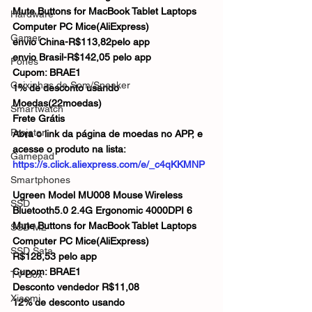
Mute Buttons for MacBook Tablet Laptops 
Hardware
Computer PC Mice(AliExpress)
Gamer
envio China-R$113,82pelo app
envio Brasil-R$142,05 pelo app
Fones
Cupom: BRAE1
Caixinhas de Som/Speaker
1% de desconto usando 
Moedas(22moedas)
Smartwatch
Frete Grátis
Projetor
Abra o link da página de moedas no APP, e 
acesse o produto na lista:
Gamepad
https://s.click.aliexpress.com/e/_c4qKKMNP
Smartphones
Ugreen Model MU008 Mouse Wireless 
SSD
Bluetooth5.0 2.4G Ergonomic 4000DPI 6 
Mute Buttons for MacBook Tablet Laptops 
SSD M2
Computer PC Mice(AliExpress)
SSD Sata
R$128,53 pelo app
Cupom: BRAE1
TV Box
Desconto vendedor R$11,08
Xiaomi
12% de desconto usando 