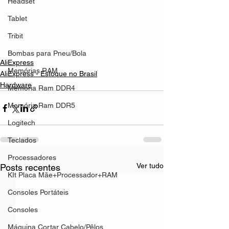
Headset
Tablet
Tribit
Bombas para Pneu/Bola
AliExpress
Memórias RAM
AliExpress - Estoque no Brasil
Hardware
Memória Ram DDR4
Memória Ram DDR5
Logitech
Teclados
Processadores
Ver tudo
Posts recentes
KIt Placa Mãe+Processador+RAM
Consoles Portáteis
Consoles
Máquina Cortar Cabelo/Pêlos