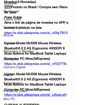
Moedas(418moedas)
Terabyte
🇧🇷Produto no Brasil / Compre sem Risco 
Banggood
de Taxa!
Frete Grátis
Cabos USB
Abra o link da página de moedas no APP, e 
Carregadores
acesse o produto na lista:
https://s.click.aliexpress.com/e/_c3XpTB13
Mouse
Webcam
Ugreen Model MU008 Mouse Wireless 
Bluetooth5.0 2.4G Ergonomic 4000DPI 6 
Alimentos e Bebidas
Mute Buttons for MacBook Tablet Laptops 
Computer PC Mice(AliExpress)
Microfone
https://s.click.aliexpress.com/e/_c4VZYTlb
Câmera Digital
Ugreen Model MU008 Mouse Wireless 
Drone
Bluetooth5.0 2.4G Ergonomic 4000DPI 6 
Ferramentas
Mute Buttons for MacBook Tablet Laptops 
Computer PC Mice(AliExpress)
Placas de Vídeo
https://s.click.aliexpress.com/e/_c3tqqLqH
Mini PC