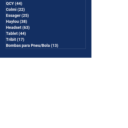
QCY
(44)
44 posts
Colmi
(22)
22 posts
Essager
(25)
25 posts
Haylou
(38)
38 posts
Headset
(63)
63 posts
Tablet
(44)
44 posts
Tribit
(17)
17 posts
Bombas para Pneu/Bola
(13)
13 posts