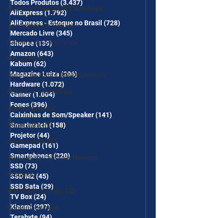
desc em 10 itens) OS
Todos Produtos
(3.437)
3.437 posts
Memória Ram DDR5 Notebook
AliExpress
(1.792)
1.792 posts
CUPONS SÃO VÁLIDOS NO
AliExpress - Estoque no Brasil
(728)
728 posts
Acessórios de Celular
COMBO
Mercado Livre
(345)
345 posts
Câmera de Segurança
Shopee
(139)
139 posts
Amazon
(643)
643 posts
MousePads
Kabum
(62)
62 posts
Magazine Luiza
(206)
206 posts
Memórtia Ram DDR4 Notebook
Hardware
(1.072)
1.072 posts
Roupas e Acessórios
Gamer
(1.004)
1.004 posts
Fones
(396)
396 posts
Robô Aspirador
Caixinhas de Som/Speaker
(141)
141 posts
Mesa para PC
Smartwatch
(158)
158 posts
Projetor
(44)
44 posts
Impressoras 3D
Gamepad
(161)
161 posts
Smartphones
(220)
220 posts
Veículos de Controle Remoto
SSD
(73)
73 posts
Relógios
SSD M2
(45)
45 posts
SSD Sata
(29)
29 posts
Pen drive / Cartão SD
TV Box
(24)
24 posts
Xiaomi
(297)
297 posts
Cooler Gabinete
Terabyte
(94)
94 posts