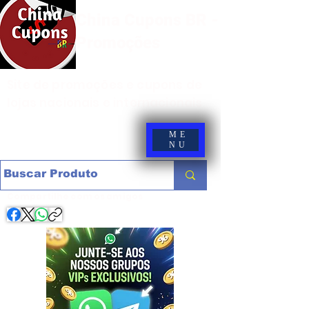
China Cupons BR -
Promoções
Site de promoções e cupons de
lojas nacionais e internacionais
ME
NU
Compartilhe com os amigos