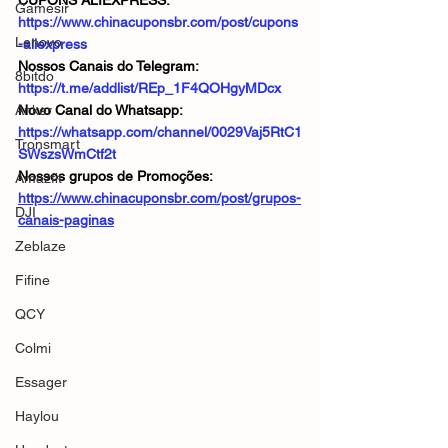
CUPONS ALIEXPRESS: 
Gamesir
https://www.chinacuponsbr.com/post/cupons
Lenovo
-aliexpress
Nossos Canais do Telegram: 
8bitdo
https://t.me/addlist/REp_1F4QOHgyMDcx
Anker
Novo Canal do Whatsapp: 
https://whatsapp.com/channel/0029Vaj5RtC1
Tronsmart
SWszsWmCtf2t
Nossos grupos de Promoções: 
Amazfit
https://www.chinacuponsbr.com/post/grupos-
DJI
canais-paginas
Zeblaze
Fifine
QCY
Colmi
Essager
Haylou