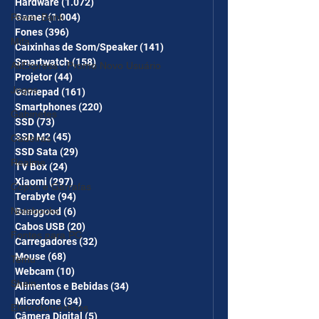
Hardware
(1.072)
1.072 posts
Power Bank
Gamer
(1.004)
1.004 posts
Fones
(396)
396 posts
Mifa
Caixinhas de Som/Speaker
(141)
141 posts
Smartwatch
(158)
158 posts
AliExpress - Promo Novo Usuário
Projetor
(44)
44 posts
Jogos
Gamepad
(161)
161 posts
Smartphones
(220)
220 posts
Gabinetes
SSD
(73)
73 posts
SSD M2
(45)
45 posts
Cadeiras
SSD Sata
(29)
29 posts
Realme
TV Box
(24)
24 posts
Xiaomi
(297)
297 posts
Copos e Garrafas
Terabyte
(94)
94 posts
Notebooks
Banggood
(6)
6 posts
Cabos USB
(20)
20 posts
Fontes para PC
Carregadores
(32)
32 posts
Mouse
(68)
68 posts
Temu
Webcam
(10)
10 posts
Shein
Alimentos e Bebidas
(34)
34 posts
Microfone
(34)
34 posts
Eletrodomésticos
Câmera Digital
(5)
5 posts