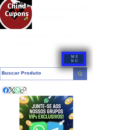
China Cupons BR -
Promoções
Site de promoções e cupons de
lojas nacionais e internacionais
ME
NU
Compartilhe com os amigos