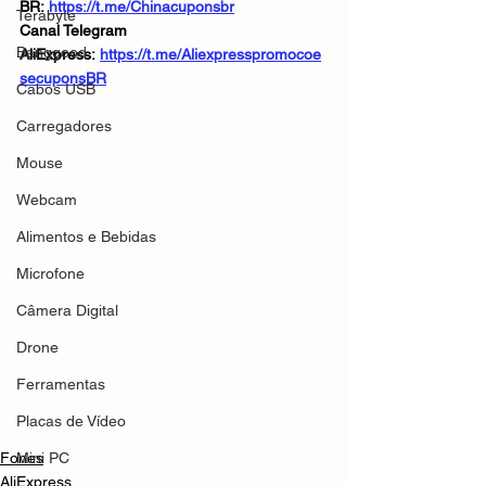
BR: 
https://t.me/Chinacuponsbr
Terabyte
Canal Telegram 
Banggood
AliExpress: 
https://t.me/Aliexpresspromocoe
secuponsBR
Cabos USB
Carregadores
Mouse
Webcam
Alimentos e Bebidas
Microfone
Câmera Digital
Drone
Ferramentas
Placas de Vídeo
Fones
Mini PC
AliExpress