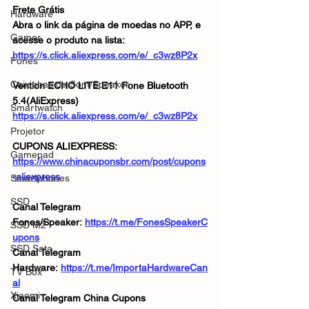
Frete Grátis
Hardware
Abra o link da página de moedas no APP, e 
Gamer
acesse o produto na lista:
https://s.click.aliexpress.com/e/_c3wz8P2x
Fones
Caixinhas de Som/Speaker
Vention ECHO LITE E11 Fone Bluetooth 
5.4(AliExpress)
Smartwatch
https://s.click.aliexpress.com/e/_c3wz8P2x
Projetor
CUPONS ALIEXPRESS: 
Gamepad
https://www.chinacuponsbr.com/post/cupons
-aliexpress
Smartphones
SSD
Canal Telegram 
Fones/Speaker: 
https://t.me/FonesSpeakerC
SSD M2
upons
SSD Sata
Canal Telegram 
Hardware: 
https://t.me/ImportaHardwareCan
TV Box
al
Xiaomi
Canal Telegram China Cupons 