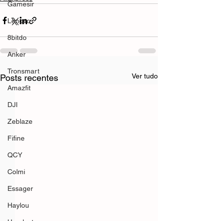
Gamesir
Lenovo
8bitdo
Anker
Tronsmart
Ver tudo
Posts recentes
Amazfit
DJI
Zeblaze
Fifine
QCY
Colmi
Essager
Haylou