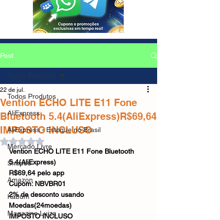
Post
Todos Produtos
22 de jul.
Todos Produtos
Vention ECHO LITE E11 Fone
AliExpress
Bluetooth 5.4(AliExpress)R$69,64
IMPOSTO INCLUSO
AliExpress - Estoque no Brasil
Avaliado com NaN de 5 estrelas.
Mercado Livre
Vention ECHO LITE E11 Fone Bluetooth 
5.4(AliExpress)
Shopee
R$69,64 pelo app
Amazon
Cupom: NBVBR01
2% de desconto usando 
Kabum
Moedas(24moedas)
Magazine Luiza
IMPOSTO INCLUSO