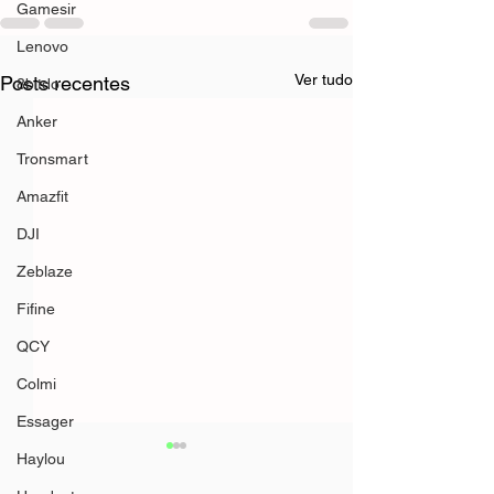
Gamesir
Lenovo
Ver tudo
Posts recentes
8bitdo
Anker
Tronsmart
Amazfit
DJI
Zeblaze
Fifine
QCY
Colmi
Essager
Haylou