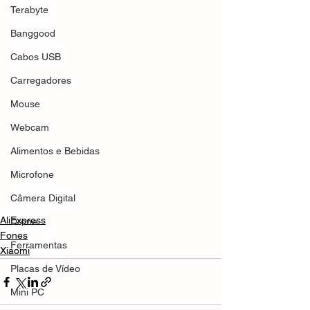
Terabyte
Banggood
Cabos USB
Carregadores
Mouse
Webcam
Alimentos e Bebidas
Microfone
Câmera Digital
AliExpress
Drone
Fones
Ferramentas
Xiaomi
Placas de Vídeo
Mini PC