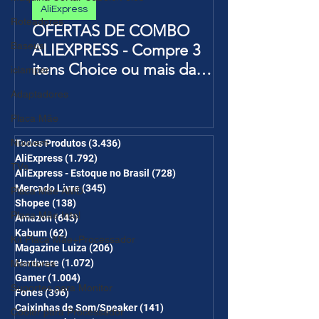
AliExpress
Roteadores
OFERTAS DE COMBO
Baseus
ALIEXPRESS - Compre 3
itens Choice ou mais da
iclamper
Página de Promoções e
Adaptadores
Ganhe Frete Grátis(R$10 de
Placa Mãe
desc em 6 itens/R$25 de
Nuuvem
desc em 10 itens) OS
Todos Produtos
(3.436)
3.436 posts
AliExpress
(1.792)
1.792 posts
CUPONS SÃO VÁLIDOS NO
TVs
AliExpress - Estoque no Brasil
(728)
728 posts
COMBO
Mercado Livre
(345)
345 posts
Placa Mãe AMD
Shopee
(138)
138 posts
Placa Mãe Intel
Amazon
(643)
643 posts
Kabum
(62)
62 posts
Kit Placa Mãe+Processador
Magazine Luiza
(206)
206 posts
Hardware
(1.072)
1.072 posts
Monitores
Gamer
(1.004)
1.004 posts
Suportes para Monitor
Fones
(396)
396 posts
Caixinhas de Som/Speaker
(141)
141 posts
Cooler para Processador