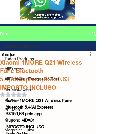
Post
Todos Produtos
16 de jun.
Todos Produtos
Xiaomi 1MORE Q21 Wireless
AliExpress
Fone Bluetooth
5.4(AliExpress)R$150,63
AliExpress - Estoque no Brasil
IMPOSTO INCLUSO
Mercado Livre
Avaliado com NaN de 5 estrelas.
Shopee
Xiaomi 1MORE Q21 Wireless Fone 
Bluetooth 5.4(AliExpress)
Amazon
R$150,63 pelo app
Kabum
Cupom: MDA01
IMPOSTO INCLUSO
Magazine Luiza
Frete Grátis