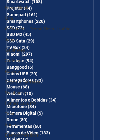
Smartwatch
(158)
158 posts
Power Bank
Projetor
(44)
44 posts
Gamepad
(161)
161 posts
Mifa
Smartphones
(220)
220 posts
SSD
(73)
73 posts
AliExpress - Promo Novo Usuário
SSD M2
(45)
45 posts
Jogos
SSD Sata
(29)
29 posts
TV Box
(24)
24 posts
Gabinetes
Xiaomi
(297)
297 posts
Cadeiras
Terabyte
(94)
94 posts
Banggood
(6)
6 posts
Realme
Cabos USB
(20)
20 posts
Carregadores
(32)
32 posts
Copos e Garrafas
Mouse
(68)
68 posts
Notebooks
Webcam
(10)
10 posts
Alimentos e Bebidas
(34)
34 posts
Fontes para PC
Microfone
(34)
34 posts
Câmera Digital
(5)
5 posts
Temu
Drone
(80)
80 posts
Shein
Ferramentas
(60)
60 posts
Placas de Vídeo
(133)
133 posts
Eletrodomésticos
Mini PC
(7)
7 posts