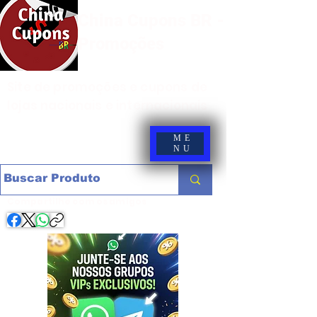
China Cupons BR -
Promoções
Site de promoções e cupons de
lojas nacionais e internacionais
ME
NU
Compartilhe com os amigos