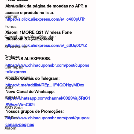
Hardware
Abra o link da página de moedas no APP, e 
acesse o produto na lista:
Gamer
https://s.click.aliexpress.com/e/_c400pUTr
Fones
Xiaomi 1MORE Q21 Wireless Fone 
Caixinhas de Som/Speaker
Bluetooth 5.4(AliExpress)
https://s.click.aliexpress.com/e/_c3Uq0CYZ
Smartwatch
Projetor
CUPONS ALIEXPRESS: 
https://www.chinacuponsbr.com/post/cupons
Gamepad
-aliexpress
Smartphones
Nossos Canais do Telegram: 
https://t.me/addlist/REp_1F4QOHgyMDcx
SSD
Novo Canal do Whatsapp: 
SSD M2
https://whatsapp.com/channel/0029Vaj5RtC1
SWszsWmCtf2t
SSD Sata
Nossos grupos de Promoções: 
TV Box
https://www.chinacuponsbr.com/post/grupos-
canais-paginas
Xiaomi