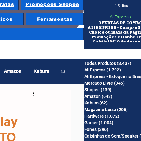
rafas
Promoções Shopee
há 5 dias
AliExpress
ticos
Ferramentas
OFERTAS DE COMB
ALIEXPRESS - Compre 3 
Choice ou mais da Pági
Promoções e Ganhe F
Grátis(R$10 de desc e
itens/R$25 de desc em 10
OS CUPONS SÃO VÁLID
COMBO
Todos Produtos
(3.437)
3.43
AliExpress
(1.792)
1.792 pos
Amazon
Kabum
AliExpress - Estoque no Bras
Mercado Livre
(345)
345 pos
Shopee
(139)
139 posts
twatch
Projetor
Amazon
(643)
643 posts
Kabum
(62)
62 posts
Magazine Luiza
(206)
206 po
Hardware
(1.072)
1.072 post
lay
erabyte
Banggood
Gamer
(1.004)
1.004 posts
Fones
(396)
396 posts
STO
Caixinhas de Som/Speaker