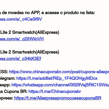
a de moedas no APP, e acesse o produto na lista:
xpress.com/e/_c4CeSf9V
 Lite 2 Smartwatch(AliExpress)
xpress.com/e/_c2INWoVH
 Lite 2 Smartwatch(AliExpress)
xpress.com/e/_c34kK3Ef
SS: 
https://www.chinacuponsbr.com/post/cupons-aliexp
legram: 
https://t.me/addlist/REp_1F4QOHgyMDcx
sapp: 
https://whatsapp.com/channel/0029Vaj5RtC1SW
na Cupons BR: 
https://t.me/Chinacuponsbr
press: 
https://t.me/AliexpresspromocoesecuponsBR