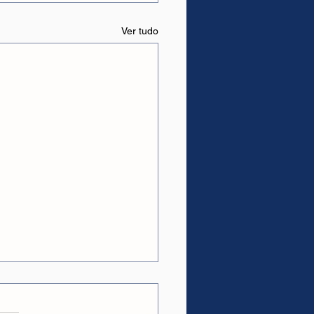
Ver tudo
as.
ções