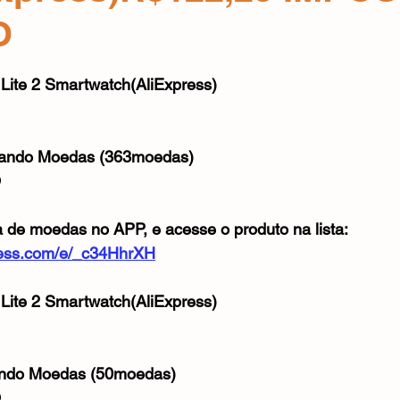
Mouse
Webcam
Alimentos e Bebidas
Microfone
O
e 5 estrelas.
 Lite 2 Smartwatch(AliExpress)
sando Moedas (363moedas)
O
a de moedas no APP, e acesse o produto na lista:
xpress.com/e/_c34HhrXH
 Lite 2 Smartwatch(AliExpress)
ando Moedas (50moedas)
O