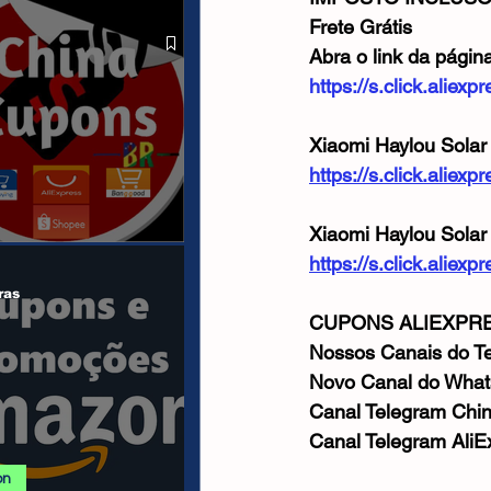
 ALIEXPRESS
Frete Grátis
Abra o link da págin
https://s.click.alie
Xiaomi Haylou Solar
https://s.click.alie
Xiaomi Haylou Solar
https://s.click.alie
anais/Páginas
ras
CUPONS ALIEXPRE
Nossos Canais do Te
Novo Canal do What
Canal Telegram Chi
Canal Telegram AliEx
on