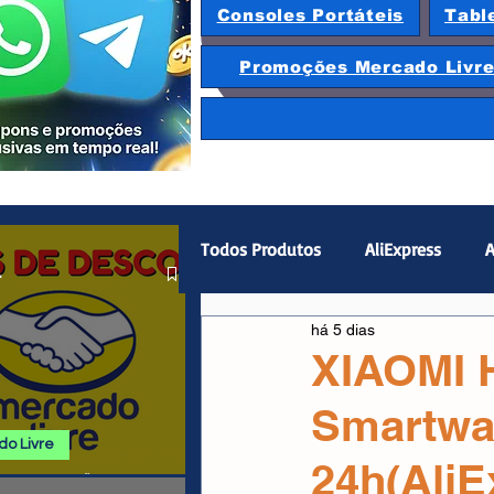
Consoles Portáteis
Tabl
Promoções Mercado Livr
Todos Produtos
AliExpress
A
.
há 5 dias
Magazine Luiza
Hardware
XIAOMI 
Smartwa
Gamepad
Smartphones
o Livre
24h(Ali
 E PROMOÇÕES