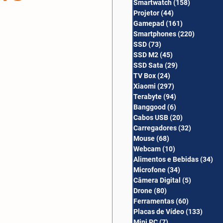
Smartwatch
(158)
158 posts
Câmera Digital
Projetor
(44)
44 posts
Gamepad
(161)
161 posts
Smartphones
(220)
220 post
SSD
(73)
73 posts
SSD M2
(45)
45 posts
SSD Sata
(29)
29 posts
TV Box
(24)
24 posts
Xiaomi
(297)
297 posts
Terabyte
(94)
94 posts
Banggood
(6)
6 posts
Cabos USB
(20)
20 posts
Carregadores
(32)
32 posts
Mouse
(68)
68 posts
Webcam
(10)
10 posts
Alimentos e Bebidas
(34)
34
Microfone
(34)
34 posts
Câmera Digital
(5)
5 posts
Drone
(80)
80 posts
Ferramentas
(60)
60 posts
Placas de Vídeo
(133)
133 p
Mini PC
(7)
7 posts