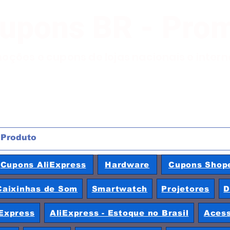
Cupons BR - Pro
moções e cupons de lojas nacionais e inter
Cupons AliExpress
Hardware
Cupons Shop
Caixinhas de Som
Smartwatch
Projetores
D
Express
AliExpress - Estoque no Brasil
Acess