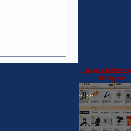
 A90 Speaker 60w
o(AliExpress)Preto-
3,09🇧🇷Produto no
il
Páginas de Promo
AliExpress
há 5 dias