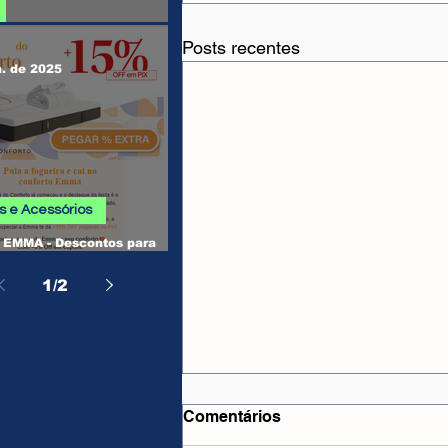
 SHEIN
Posts recentes
n. de 2025
 e Acessórios
EMMA - Descontos para
, Camas, Travesseiros e
os
1
/
2
Comentários