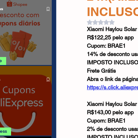
O LIVRE
Cabos USB
Carregadores
INCLUS
as
Avaliado com NaN d
Xiaomi Haylou Solar
Drone
R$122,25 pelo app
Cupom: BRAE1
14% de desconto u
e
IMPOSTO INCLUS
Frete Grátis
SHOPEE 09/08
Abra o link da págin
s
https://s.click.alie
Xiaomi Haylou Solar
R$143,00 pelo app
Cupom: BRAE1
2% de desconto us
ress
IMPOSTO INCLUS