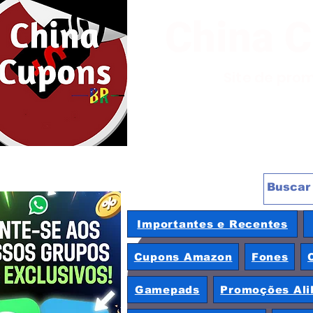
China 
Site de pro
Importantes e Recentes
Cupons Amazon
Fones
Gamepads
Promoções Ali