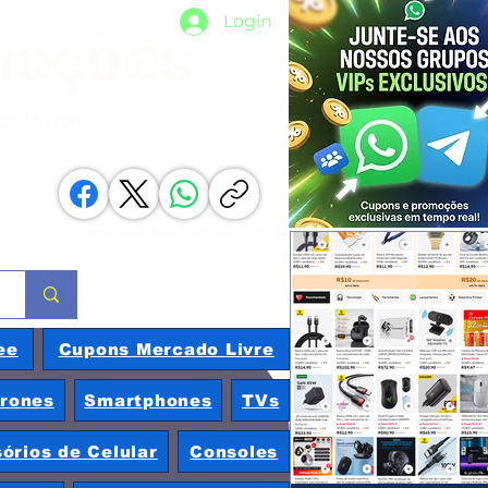
Login
moções
nacionais
Compartilhe com os amigos
ee
Cupons Mercado Livre
rones
Smartphones
TVs
órios de Celular
Consoles