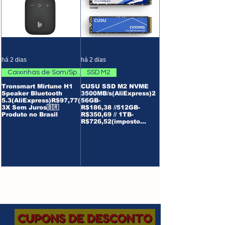
há 2 dias
há 2 dias
Caixinhas de Som/Speaker
SSD M2
Tronsmart Mirtune H1
CUSU SSD M2 NVME
Speaker Bluetooth
3500MB/s(AliExpress)2
5.3(AliExpress)R$97,77(
56GB-
3X Sem Juros🇧🇷
R$186,38 //512GB-
Produto no Brasil
R$350,69 // 1TB-
R$726,52(imposto
incluso)
1
/
115