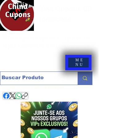
China Cupons BR -
Promoções
Site de promoções e cupons de
lojas nacionais e internacionais
ME
NU
Compartilhe com os amigos