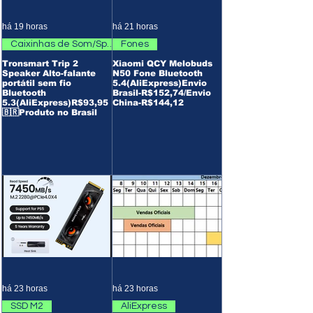
há 19 horas
há 21 horas
Caixinhas de Som/Speaker
Fones
Tronsmart Trip 2
Xiaomi QCY Melobuds
Speaker Alto-falante
N50 Fone Bluetooth
portátil sem fio
5.4(AliExpress)Envio
Bluetooth
Brasil-R$152,74/Envio
5.3(AliExpress)R$93,95
China-R$144,12
🇧🇷Produto no Brasil
há 23 horas
há 23 horas
SSD M2
AliExpress