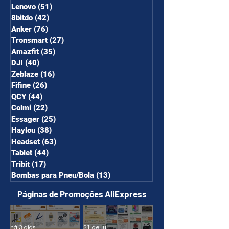
Lenovo
(51)
51 posts
8bitdo
(42)
42 posts
Anker
(76)
76 posts
Tronsmart
(27)
27 posts
Amazfit
(35)
35 posts
DJI
(40)
40 posts
Zeblaze
(16)
16 posts
Fifine
(26)
26 posts
QCY
(44)
44 posts
Colmi
(22)
22 posts
Essager
(25)
25 posts
Haylou
(38)
38 posts
Headset
(63)
63 posts
Tablet
(44)
44 posts
Tribit
(17)
17 posts
Bombas para Pneu/Bola
(13)
13 posts
Páginas de Promoções AliExpress
há 3 dias
21 de jul.