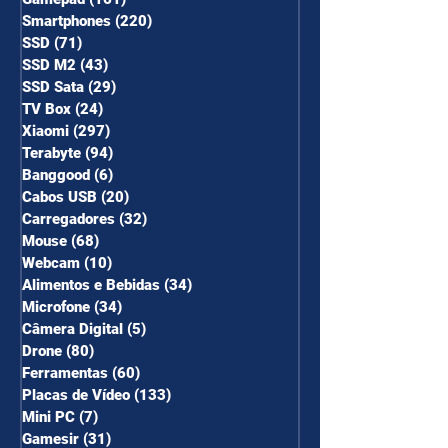
Smartphones
(220)
220 posts
SSD
(71)
71 posts
SSD M2
(43)
43 posts
SSD Sata
(29)
29 posts
TV Box
(24)
24 posts
Xiaomi
(297)
297 posts
Terabyte
(94)
94 posts
Banggood
(6)
6 posts
Cabos USB
(20)
20 posts
Carregadores
(32)
32 posts
Mouse
(68)
68 posts
Webcam
(10)
10 posts
Alimentos e Bebidas
(34)
34 posts
Microfone
(34)
34 posts
Câmera Digital
(5)
5 posts
Drone
(80)
80 posts
Ferramentas
(60)
60 posts
Placas de Vídeo
(133)
133 posts
Mini PC
(7)
7 posts
Gamesir
(31)
31 posts