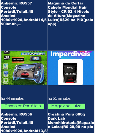
Anbernic RG557
Máquina de Cortar
Console
Cabelo Mondial Hair
Portátil,Tela5.48
Stylo - CR-02 4 Níveis
Amoled
de Altura(Magazine
1080x1920,Android14,5
Luiza)R$29 no PIX(pelo
500mAh,
app)
Wifi6E,Bluetooth
5.3,MediaTek Dimensity
8300,Hall
Effect(AliExpress)8/128
GB-R$1.676//12/256GB-
R$1.923
há 44 minutos
há 51 minutos
Consoles Portáteis
Magazine Luiza
Anbernic RG556
Creatina Pura 600g
Console
Dark Lab
Portátil,Tela5.48
Monohidratada(Magazin
Amoled
e Luiza)R$ 29,90 no pix
1080x1920,Android13,8/