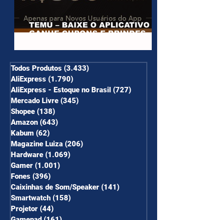
TEMU – BAIXE O APLICATIVO E
GANHE CUPONS E BRINDES
PARA NOVOS USUÁRIOS
Todos Produtos
(3.433)
3.433 posts
AliExpress
(1.790)
1.790 posts
AliExpress - Estoque no Brasil
(727)
727 posts
Mercado Livre
(345)
345 posts
Shopee
(138)
138 posts
Amazon
(643)
643 posts
Kabum
(62)
62 posts
Magazine Luiza
(206)
206 posts
Hardware
(1.069)
1.069 posts
Gamer
(1.001)
1.001 posts
Fones
(396)
396 posts
Caixinhas de Som/Speaker
(141)
141 posts
Smartwatch
(158)
158 posts
Projetor
(44)
44 posts
Gamepad
(161)
161 posts