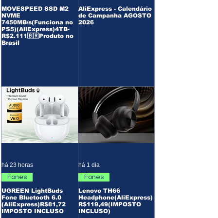
MOVESPEED SSD M2
AliExpress - Calendário
NVME
de Campanha AGOSTO
7450MB/s(Funciona no
2026
PS5)(AliExpress)4TB-
R$2.111🇧🇷Produto no
Brasil
há 23 horas
há 1 dia
Fones
Fones
UGREEN LightBuds
Lenovo TH66
Fone Bluetooth 6.0
Headphone(AliExpress)
(AliExpress)R$81,72
R$119,49(IMPOSTO
IMPOSTO INCLUSO
INCLUSO)