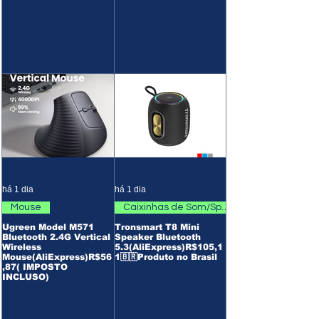
há 1 dia
há 1 dia
Mouse
Caixinhas de Som/Speaker
Ugreen Model M571
Tronsmart T8 Mini
Bluetooth 2.4G Vertical
Speaker Bluetooth
Wireless
5.3(AliExpress)R$105,1
Mouse(AliExpress)R$56
1🇧🇷Produto no Brasil
,87( IMPOSTO
INCLUSO)