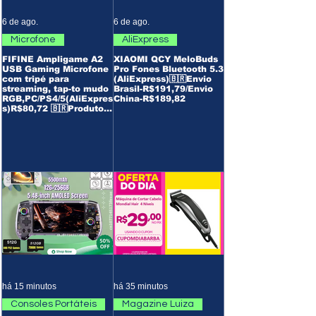
6 de ago.
6 de ago.
Microfone
AliExpress
FIFINE Ampligame A2
XIAOMI QCY MeloBuds
USB Gaming Microfone
Pro Fones Bluetooth 5.3
com tripé para
(AliExpress)🇧🇷Envio
streaming, tap-to mudo
Brasil-R$191,79/Envio
RGB,PC/PS4/5(AliExpres
China-R$189,82
s)R$80,72 🇧🇷Produto
no Brasil
há 15 minutos
há 35 minutos
Consoles Portáteis
Magazine Luiza