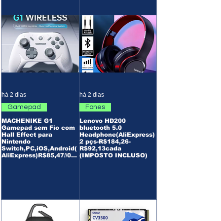
há 2 dias
há 2 dias
Gamepad
Fones
MACHENIKE G1
Lenovo HD200
Gamepad sem Fio com
bluetooth 5.0
Hall Effect para
Headphone(AliExpress)
Nintendo
2 pçs-R$184,26-
Switch,PC,iOS,Android(
R$92,13cada
AliExpress)R$85,47//02p
(IMPOSTO INCLUSO)
çs-R$180,89/R$90,44
cada(Imposto Incluso)