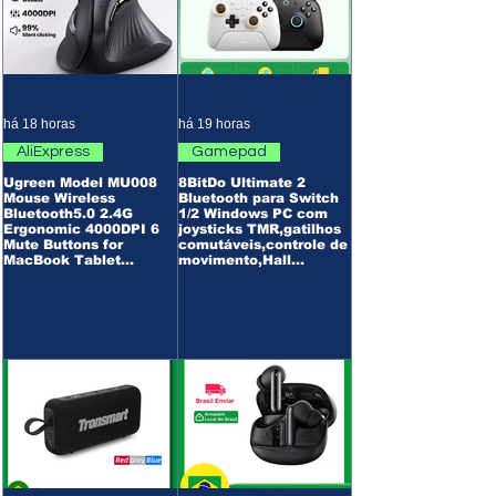
há 18 horas
há 19 horas
AliExpress
Gamepad
Ugreen Model MU008
8BitDo Ultimate 2
Mouse Wireless
Bluetooth para Switch
Bluetooth5.0 2.4G
1/2 Windows PC com
Ergonomic 4000DPI 6
joysticks TMR,gatilhos
Mute Buttons for
comutáveis,controle de
MacBook Tablet
movimento,Hall
Laptops Computer PC
Effect(AliExpress)R$26
Mice(AliExpress)envio
5,59🇧🇷Produto no
China-R$113,82/envio
Brasil
Brasil-R$128,53